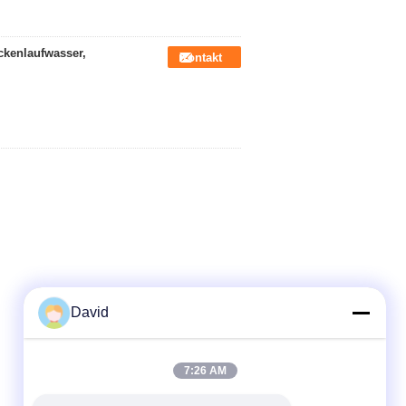
ckenlaufwasser,
Kontakt
David
7:26 AM