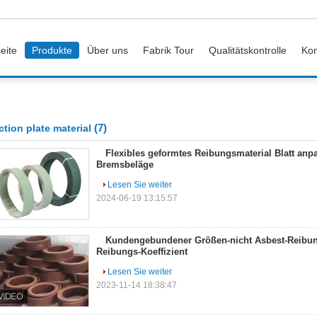
eite
Produkte
Über uns
Fabrik Tour
Qualitätskontrolle
Kon
(7)
iction plate material
Flexibles geformtes Reibungsmaterial Blatt anp
Bremsbeläge
Lesen Sie weiter
2024-06-19 13:15:57
Kundengebundener Größen-nicht Asbest-Reibung
Reibungs-Koeffizient
Lesen Sie weiter
2023-11-14 18:38:47