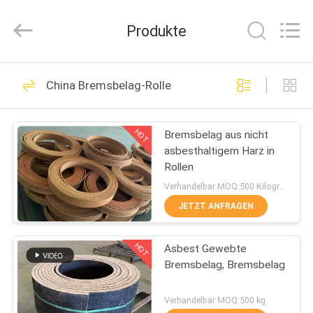
Kebona
Industry
Co.,
Produkte
Ltd.
All
Rights
Reserved.
HAUS
42
China Bremsbelag-Rolle
Bremsbelag-Rolle
PRODUKTE
HOT
Bremsbelag aus nicht
asbesthaltigem Harz in
ÜBER
Rollen
UNS
Verhandelbar MOQ:500 Kilogramm
JETZT ANFRAGEN
23
FABRIK-
HOT
Asbest Gewebte
AUSFLUG
Bremsrollenfutter
Bremsbelag, Bremsbelag
QUALITÄTSKONTROLLE
Verhandelbar MOQ:500 kg