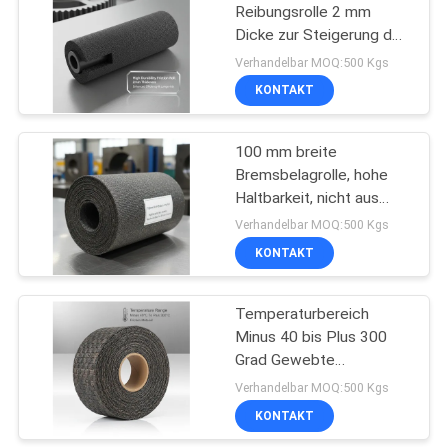
Reibungsrolle 2 mm
Dicke zur Steigerung der
10
Maschinenleistung durch
Verhandelbar MOQ:500 Kgs
Reibungskontrolle und
KONTAKT
Siegelring-Dichtung
Langlebigkeit
100 mm breite
Bremsbelagrolle, hohe
Haltbarkeit, nicht aus
Asbest, geeignet für die
Verhandelbar MOQ:500 Kgs
Herstellung von
KONTAKT
17
Bremsbelägen und
Reibungskomponenten
Asbest-freier
Temperaturbereich
Minus 40 bis Plus 300
Bremsbelag
Grad Gewebte
Bremsbeläge 100 mm
Verhandelbar MOQ:500 Kgs
Breite Reibungsmaterial
KONTAKT
für schwere