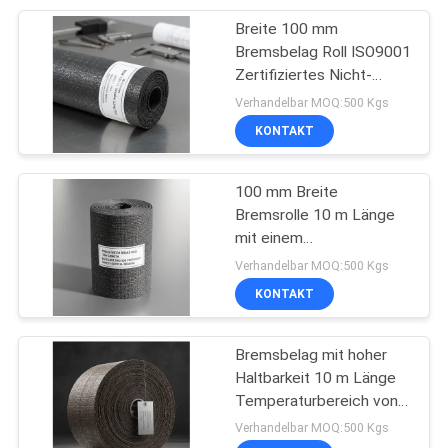
Bremssysteme
Breite 100 mm
8
Bremsbelag Roll ISO9001
Reibungs-
Zertifiziertes Nicht-
Asbestmaterial für eine
Verhandelbar MOQ:500 Kgs
materielles Blatt
höhere
KONTAKT
Bremssystemkompatibilität
entwickelt
100 mm Breite
Bremsrolle 10 m Länge
mit einem
11
hervorragenden
Verhandelbar MOQ:500 Kgs
Reibungskoeffizienten,
KONTAKT
Bremsband-Futter
der für
sicherheitskritische
Bremssysteme
Bremsbelag mit hoher
unerlässlich ist
Haltbarkeit 10 m Länge
Temperaturbereich von
minus 40 bis plus 300
Verhandelbar MOQ:500 Kgs
Grad für Bremssysteme