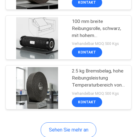
KONTAKT
6
Bremsreibungs-
100 mm breite
Material
Reibungsrolle, schwarz,
mit hohem
Reibungskoeffizient, für
Verhandelbar MOQ:500 Kgs
die Papierverarbeitungs-
KONTAKT
und Druckindustrie
15
2.5 kg Bremsbelag, hohe
Reibungsleistung
Temperaturbereich von
AutoBremsbeläge
Negativ 40 °C bis Positiv
Verhandelbar MOQ:500 Kgs
300 °C
KONTAKT
Sehen Sie mehr an
18