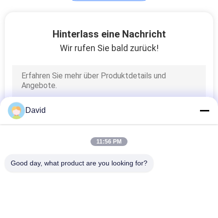
Ölfreie Buchse
Hinterlass eine Nachricht
Wir rufen Sie bald zurück!
7
David
Geformte
Bremsbelag-Rolle
11:56 PM
Good day, what product are you looking for?
Beliebte Kategorien
Alle
9
Bremsbelag-Rolle
Bremsrollenfutter