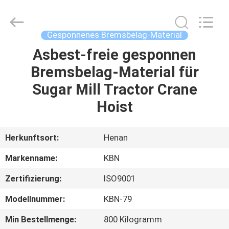
Kebona
Industry
Co.,
Ltd.
All
Gesponnenes Bremsbelag-Material
Rights
Reserved.
Asbest-freie gesponnen
HAUS
Bremsbelag-Material für
PRODUKTE
Sugar Mill Tractor Crane
Hoist
ÜBER
UNS
Herkunftsort:
Henan
Markenname:
KBN
FABRIK-
Zertifizierung:
ISO9001
AUSFLUG
Modellnummer:
KBN-79
QUALITÄTSKONTROLLE
Min Bestellmenge:
800 Kilogramm