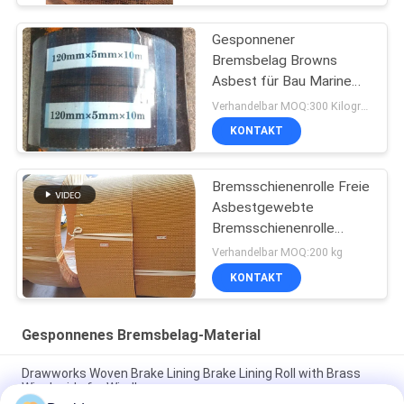
Gesponnener
Bremsbelag Browns
Asbest für Bau Marine
Machinery
Verhandelbar MOQ:300 Kilogramm
KONTAKT
Bremsschienenrolle Freie
Asbestgewebte
Bremsschienenrolle
Bremsschienenrolle
Verhandelbar MOQ:200 kg
KONTAKT
Gesponnenes Bremsbelag-Material
Drawworks Woven Brake Lining Brake Lining Roll with Brass
Wire Inside for Windlass