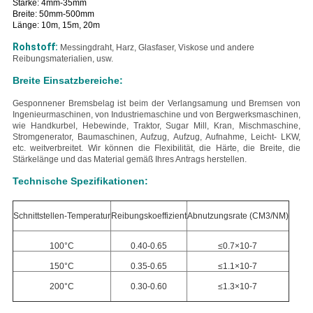
Stärke: 4mm-35mm
Breite: 50mm-500mm
Länge: 10m, 15m, 20m
Rohstoff:
Messingdraht, Harz, Glasfaser, Viskose und andere
Reibungsmaterialien, usw.
Breite Einsatzbereiche:
Gesponnener Bremsbelag ist beim der Verlangsamung und Bremsen von
Ingenieurmaschinen, von Industriemaschine und von Bergwerksmaschinen,
wie Handkurbel, Hebewinde, Traktor, Sugar Mill, Kran, Mischmaschine,
Stromgenerator, Baumaschinen, Aufzug, Aufzug, Aufnahme, Leicht- LKW,
etc. weitverbreitet.
Wir können die Flexibilität, die Härte, die Breite, die
Stärkelänge und das Material gemäß Ihres Antrags herstellen.
Technische Spezifikationen:
Schnittstellen-Temperatur
Reibungskoeffizient
Abnutzungsrate (CM3/NM)
100°C
0.40-0.65
≤0.7×10-7
150°C
0.35-0.65
≤1.1×10-7
200°C
0.30-0.60
≤1.3×10-7