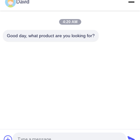
David
Anlegeschleife Gewebte Bremsbeläge Automobilbremsbeläge
Material mit Messing
4:20 AM
Zusammengestelltes nicht aus Asbest gewebtes
Bremsbelag für die Verankerung von Winch Windglas
Good day, what product are you looking for?
Beliebte Kategorien
Alle
Bremsbelag-Rolle
Bremsrollenfutter
Gesponnene 
Bremsblock-Material
Bremsbelag-Rolle
Gesponnenes 
Industrieller 
Bremsbelag-Material
Bremsbelag
Asbest-Freier 
Siegelring-Dichtung
Bremsbelag