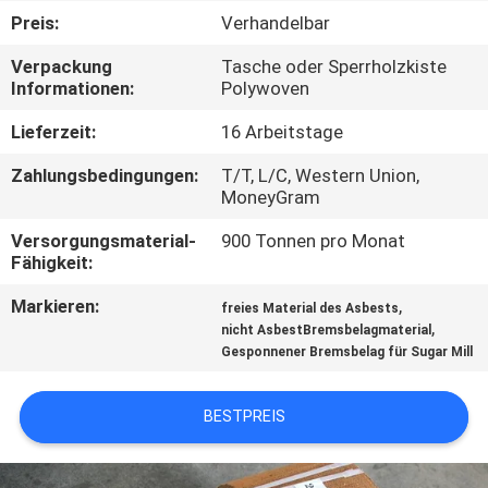
Preis:
Verhandelbar
TRETEN
Verpackung
Tasche oder Sperrholzkiste
SIE
Informationen:
Polywoven
MIT
Lieferzeit:
16 Arbeitstage
UNS
Zahlungsbedingungen:
T/T, L/C, Western Union,
IN
MoneyGram
VERBINDUNG
Versorgungsmaterial-
900 Tonnen pro Monat
Fähigkeit:
FORDERN
Markieren:
,
freies Material des Asbests
,
nicht AsbestBremsbelagmaterial
SIE EIN
Gesponnener Bremsbelag für Sugar Mill
ZITAT
BESTPREIS
SITEMAP