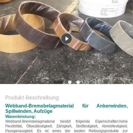
PRIVACY
POLICY
Produkt-Beschreibung
Webband-Bremsbelagmaterial für Ankerwinden,
Spillwinden, Aufzüge
Warenleistung:
Webband-Bremsbelagmaterial besitzt folgende Eigenschaften:
hohe
Flexibilität, Ölbeständigkeit, Zähigkeit, Stoßfestigkeit, Abriebfestigkeit,
Passgenauigkeit
. Es ist eines der besten Reibungsprodukte zur