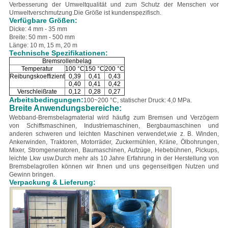
Verbesserung der Umweltqualität und zum Schutz der Menschen vor
Umweltverschmutzung.
Die Größe ist kundenspezifisch.
Verfügbare Größen:
Dicke: 4 mm - 35 mm
Breite: 50 mm - 500 mm
Länge: 10 m, 15 m, 20 m
Technische Spezifikationen:
Bremsrollenbelag
Temperatur
100 °C
150 °C
200 °C
Reibungskoeffizient
0,39
0,41
0,43
0,40
0,41
0,42
Verschleißrate
0,12
0,28
0,27
Arbeitsbedingungen:
100~200 °C, statischer Druck: 4,0 MPa.
Breite Anwendungsbereiche:
Webband-Bremsbelagmaterial wird häufig zum Bremsen und Verzögern
von Schiffsmaschinen, Industriemaschinen, Bergbaumaschinen und
anderen schweren und leichten Maschinen verwendet,
wie z. B. Winden,
Ankerwinden, Traktoren, Motorräder, Zuckermühlen, Kräne, Ölbohrungen,
Mixer, Stromgeneratoren, Baumaschinen, Aufzüge, Hebebühnen, Pickups,
leichte Lkw usw.
Durch mehr als 10 Jahre Erfahrung in der Herstellung von
Bremsbelagrollen können wir Ihnen und uns gegenseitigen Nutzen und
Gewinn bringen.
Verpackung & Lieferung: