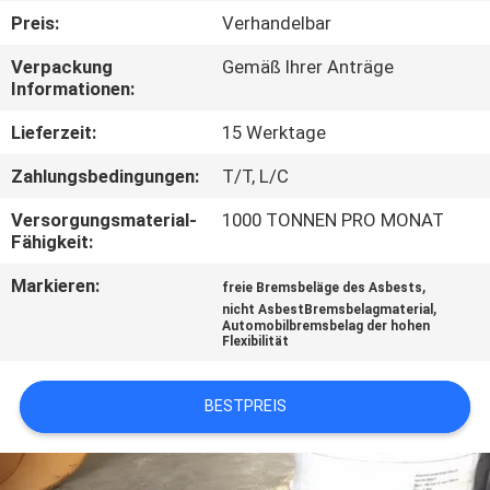
Preis:
Verhandelbar
TRETEN
Verpackung
Gemäß Ihrer Anträge
SIE
Informationen:
MIT
Lieferzeit:
15 Werktage
UNS
Zahlungsbedingungen:
T/T, L/C
IN
Versorgungsmaterial-
1000 TONNEN PRO MONAT
VERBINDUNG
Fähigkeit:
Markieren:
,
freie Bremsbeläge des Asbests
FORDERN
,
nicht AsbestBremsbelagmaterial
Automobilbremsbelag der hohen
SIE EIN
Flexibilität
ZITAT
BESTPREIS
SITEMAP