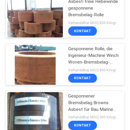
Asbest-freie Hebewinde
gesponnene
Bremsbelag-Rolle
Verhandelbar MOQ:800 Kilogramm
KONTAKT
Gesponnene Rolle, die
Ingenieur-Machine Winch
Woven-Bremsbelag-
materielles Bremsband
Verhandelbar MOQ:800 Kilogramm
zeichnet
KONTAKT
Gesponnener
Bremsbelag Browns
Asbest für Bau Marine
Machinery
Verhandelbar MOQ:300 Kilogramm
KONTAKT