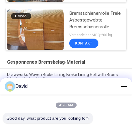
Bremsschienenrolle Freie
Asbestgewebte
Bremsschienenrolle
Bremsschienenrolle
Verhandelbar MOQ:200 kg
KONTAKT
Gesponnenes Bremsbelag-Material
Drawworks Woven Brake Lining Brake Lining Roll with Brass
Wire Inside for Windlass
David
Zusammengestelltes nicht aus Asbest gewebtes
Bremsbelag für die Verankerung von Winch Windglas
4:28 AM
Bauernhofstraktor Gewebte Bremsbeläge Material OEM
Angebotene Maßgeschneiderte Dicke Bremsbeläge
Good day, what product are you looking for?
Beliebte Kategorien
Alle