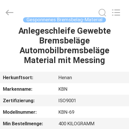
Kebona
Industry
Co.,
Ltd.
All
Gesponnenes Bremsbelag-Material
Rights
Reserved.
Anlegeschleife Gewebte
HAUS
Bremsbeläge
PRODUKTE
Automobilbremsbeläge
Material mit Messing
ÜBER
UNS
Herkunftsort:
Henan
Markenname:
KBN
FABRIK-
Zertifizierung:
ISO9001
AUSFLUG
Modellnummer:
KBN-69
QUALITÄTSKONTROLLE
Min Bestellmenge:
400 KILOGRAMM