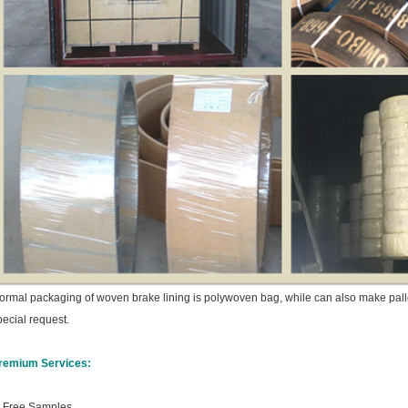
ormal packaging of woven brake lining is polywoven bag, whil
e can also make pall
pecial request.
remium Services:
. Free Samples