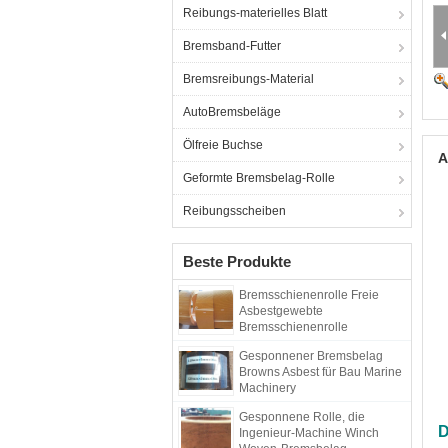
Reibungs-materielles Blatt
Bremsband-Futter
Bremsreibungs-Material
AutoBremsbeläge
Ölfreie Buchse
A
Geformte Bremsbelag-Rolle
Reibungsscheiben
Beste Produkte
Bremsschienenrolle Freie
Asbestgewebte
Bremsschienenrolle
Bremsschienenrolle
Gesponnener Bremsbelag
Browns Asbest für Bau Marine
Machinery
Gesponnene Rolle, die
D
Ingenieur-Machine Winch