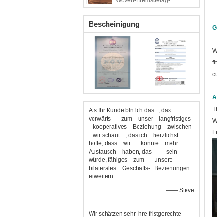
Woven-Bremsbelag-
materielles Bremsband
zeichnet
Bescheinigung
G
W
fi
c
A
T
Als Ihr Kunde bin ich das , das
vorwärts zum unser langfristiges
W
kooperatives Beziehung zwischen
L
wir schaut. , das ich herzlichst
hoffe, dass wir könnte mehr
Austausch haben, das sein
würde, fähiges zum unsere
bilaterales Geschäfts- Beziehungen
erweitern.
—— Steve
Wir schätzen sehr Ihre fristgerechte