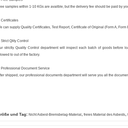
ree samples within 1-10 KGs are availble, but the delivery fee should be paid by you
 Certificates
e can supply Quality Certificates, Test Report, Certificate of Original (Form A, Form E,
 Strict Qlity Control
ur strictly Quality Control department will inspect each batch of goods before lo
lowed to out of the factory.
. Professional Document Service
fter shipped, our professional documents department will serve you all the document
,
,
röße und Tag:
Nicht Asbest-Bremsbelag-Material
freies Material des Asbests