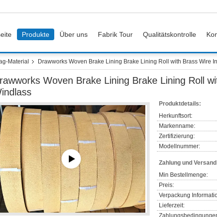
eite
Produkte
Über uns
Fabrik Tour
Qualitätskontrolle
Kon
g-Material
Drawworks Woven Brake Lining Brake Lining Roll with Brass Wire In
rawworks Woven Brake Lining Brake Lining Roll wit
indlass
Produktdetails:
Herkunftsort:
Markenname:
Zertifizierung:
Modellnummer:
Zahlung und Versan
Min Bestellmenge:
Preis:
Verpackung Informati
Lieferzeit:
Zahlungsbedingunge