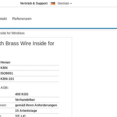
Vertrieb & Support
German
takt
Referenzen
side for Windlass
h Brass Wire Inside for
Henan
KBN
ISO9001
KBN-101
d AGB:
400 KGS
Verhandelbar
onen:
gemäß Ihren Anforderungen
15 Arbeitstage
n:
T/T, L/C