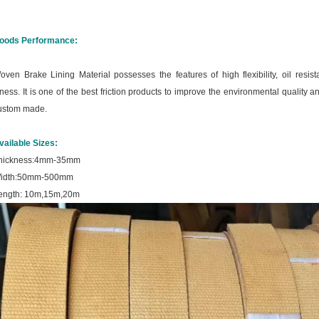
oods Performance:
oven Brake Lining Material possesses the features of
high flexibility, oil res
tness
. It is one of the best friction products to improve the environmental quality a
ustom made.
vailable Sizes:
hickness:4mm-35mm
idth:50mm-500mm
ength: 10m,15m,20m