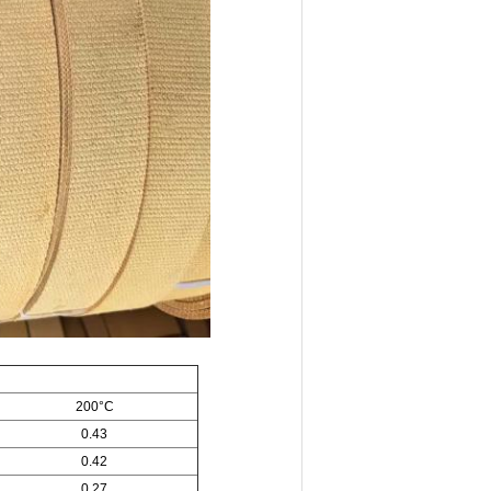
200°C
0.43
0.42
0.27