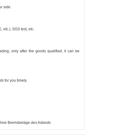
r side.
 etc.), SGS test, etc.
ading, only after the goods qualified, it can be
s for you timely.
freie Bremsbeläge des Asbests