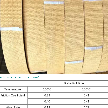
echnical specifications:
Brake Roll lining
Temperature
100°C
150°C
Friction Coefficient
0.39
0.41
0.40
0.41
Wear Rate
0.12
0.28