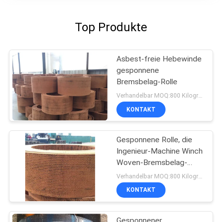
Top Produkte
Asbest-freie Hebewinde
gesponnene
Bremsbelag-Rolle
Verhandelbar MOQ:800 Kilogramm
KONTAKT
Gesponnene Rolle, die
Ingenieur-Machine Winch
Woven-Bremsbelag-
materielles Bremsband
Verhandelbar MOQ:800 Kilogramm
zeichnet
KONTAKT
Gesponnener