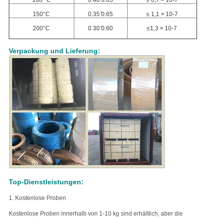
100 °C
0.40 ̊0.65
≤ 0,7 × 10-7
150°C
0.35 ̊0.65
≤ 1,1 × 10-7
200°C
0.30 ̊0.60
≤1,3 × 10-7
Verpackung und Lieferung:
Top-Dienstleistungen:
1. Kostenlose Proben
Kostenlose Proben innerhalb von 1-10 kg sind erhältlich, aber die