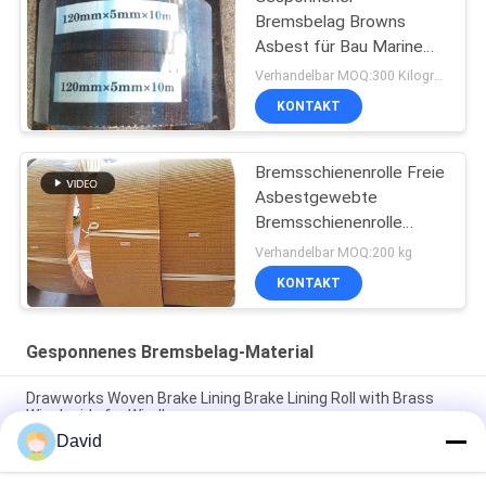
Bremsbelag Browns
Asbest für Bau Marine
Machinery
Verhandelbar MOQ:300 Kilogramm
KONTAKT
Bremsschienenrolle Freie
Asbestgewebte
Bremsschienenrolle
Bremsschienenrolle
Verhandelbar MOQ:200 kg
KONTAKT
Gesponnenes Bremsbelag-Material
Drawworks Woven Brake Lining Brake Lining Roll with Brass
Wire Inside for Windlass
David
Anlegeschleife Gewebte Bremsbeläge Automobilbremsbeläge
Material mit Messing