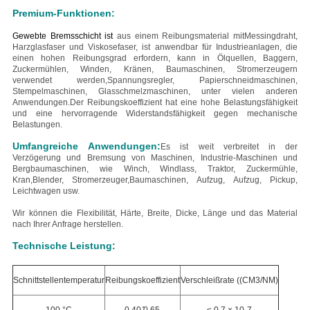
Premium-Funktionen:
Gewebte Bremsschicht ist
aus einem Reibungsmaterial mit
Messingdraht,
Harzglasfaser und Viskosefaser
, ist anwendbar für Industrieanlagen, die
einen hohen Reibungsgrad erfordern, kann in Ölquellen, Baggern,
Zuckermühlen, Winden, Kränen, Baumaschinen, Stromerzeugern
verwendet werden,Spannungsregler, Papierschneidmaschinen,
Stempelmaschinen, Glasschmelzmaschinen, unter vielen anderen
Anwendungen.Der Reibungskoeffizient hat eine hohe Belastungsfähigkeit
und eine hervorragende Widerstandsfähigkeit gegen mechanische
Belastungen.
Umfangreiche Anwendungen:
Es ist weit verbreitet in der
Verzögerung und Bremsung von Maschinen, Industrie-Maschinen und
Bergbaumaschinen, wie Winch, Windlass, Traktor, Zuckermühle,
Kran,Blender, Stromerzeuger,Baumaschinen, Aufzug, Aufzug, Pickup,
Leichtwagen usw.
Wir können die Flexibilität, Härte, Breite, Dicke, Länge und das Material
nach Ihrer Anfrage herstellen.
Technische Leistung:
Schnittstellentemperatur
Reibungskoeffizient
Verschleißrate ((CM3/NM)