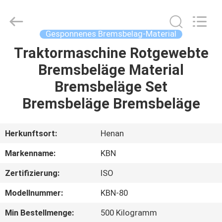
Kebona
Industry
Co.,
Ltd.
All
Gesponnenes Bremsbelag-Material
Rights
Reserved.
Traktormaschine Rotgewebte
HAUS
Bremsbeläge Material
PRODUKTE
Bremsbeläge Set
Bremsbeläge Bremsbeläge
ÜBER
UNS
Herkunftsort:
Henan
Markenname:
KBN
FABRIK-
Zertifizierung:
ISO
AUSFLUG
Modellnummer:
KBN-80
QUALITÄTSKONTROLLE
Min Bestellmenge:
500 Kilogramm