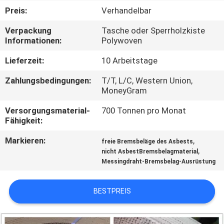
Preis:
Verhandelbar
TRETEN
Verpackung
Tasche oder Sperrholzkiste
SIE
Informationen:
Polywoven
MIT
Lieferzeit:
10 Arbeitstage
UNS
Zahlungsbedingungen:
T/T, L/C, Western Union,
IN
MoneyGram
VERBINDUNG
Versorgungsmaterial-
700 Tonnen pro Monat
Fähigkeit:
FORDERN
Markieren:
,
freie Bremsbeläge des Asbests
,
nicht AsbestBremsbelagmaterial
SIE EIN
Messingdraht-Bremsbelag-Ausrüstung
ZITAT
BESTPREIS
SITEMAP