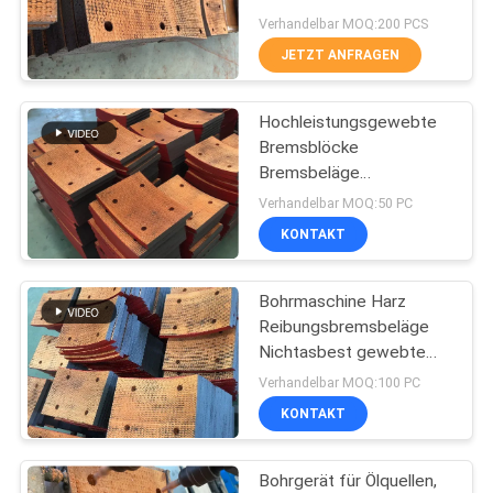
PRIVACY
Verhandelbar MOQ:200 PCS
JETZT ANFRAGEN
POLICY
32
Gesponnenes
Hochleistungsgewebte
Bremsblöcke
Bremsbelag-
Bremsbeläge
Reibungsbeläge
Material
Verhandelbar MOQ:50 PC
Gewebte Bremsbeläge
KONTAKT
Bohrmaschine Harz
29
Reibungsbremsbeläge
Industrieller
Nichtasbest gewebte
Bremsen Blockmaterial
Verhandelbar MOQ:100 PC
Bremsbelag
KONTAKT
Bohrgerät für Ölquellen,