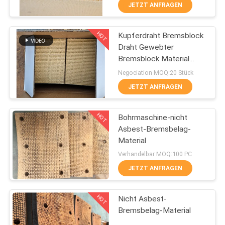
Ölbrunnen
JETZT ANFRAGEN
TRETEN
HOT
Kupferdraht Bremsblock
SIE
25
Draht Gewebter
MIT
Bremsblock Material
Gesponnene
UNS
Messingdraht verstärkt
Negociation MOQ:20 Stück
Bremsbelag-Rolle
IN
JETZT ANFRAGEN
VERBINDUNG
HOT
Bohrmaschine-nicht
Asbest-Bremsbelag-
FORDERN
Material
34
SIE EIN
Verhandelbar MOQ:100 PC
Bremsblock-
JETZT ANFRAGEN
ZITAT
Material
HOT
Nicht Asbest-
SITEMAP
Bremsbelag-Material