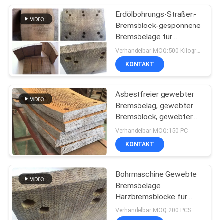
Erdölbohrungs-Straßen-
8
Bremsblock-gesponnene
Reibungs-
Bremsbeläge für
Bohrmaschinen
Verhandelbar MOQ:500 Kilogramm
materielles Blatt
KONTAKT
Asbestfreier gewebter
Bremsbelag, gewebter
Bremsblock, gewebter
11
Bremsbelag für
Verhandelbar MOQ:150 PC
Ölbohrungen
KONTAKT
Bremsband-Futter
Bohrmaschine Gewebte
Bremsbeläge
Harzbremsblöcke für
Ölbohranlage
Verhandelbar MOQ:200 PCS