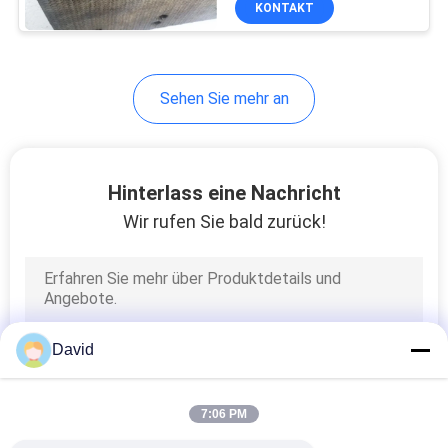
KONTAKT
6
Bremsreibungs-
Material
Sehen Sie mehr an
Hinterlass eine Nachricht
Wir rufen Sie bald zurück!
15
AutoBremsbeläge
David
7:06 PM
18