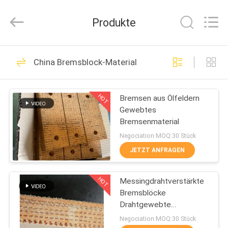
Kebona
Industry
Co.,
Produkte
Ltd.
All
Rights
Reserved.
HAUS
42
China Bremsblock-Material
Bremsbelag-Rolle
PRODUKTE
HOT
Bremsen aus Ölfeldern
Gewebtes
ÜBER
Bremsenmaterial
UNS
Negociation MOQ:30 Stück
JETZT ANFRAGEN
23
FABRIK-
HOT
Messingdrahtverstärkte
AUSFLUG
Bremsrollenfutter
Bremsblöcke
Drahtgewebte
QUALITÄTSKONTROLLE
Bremsblöcke für
Negociation MOQ:30 Stück