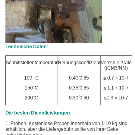
Technische Daten:
Schnittstellentemperatur
Reibungskoeffizient
Verschleißrate
((CM3/NM)
100 °C
0.40 ̊0.65
≤ 0,7 × 10-7
150°C
0.35 ̊0.65
≤ 1,1 × 10-7
200°C
0.30 ̊0.60
≤1,3 × 10-7
Die besten Dienstleistungen:
1. Proben: Kostenlose Proben innerhalb von 1-10 kg sind
erhältlich, aber die Liefergebühr sollte von Ihrer Seite
entrichtet werden.