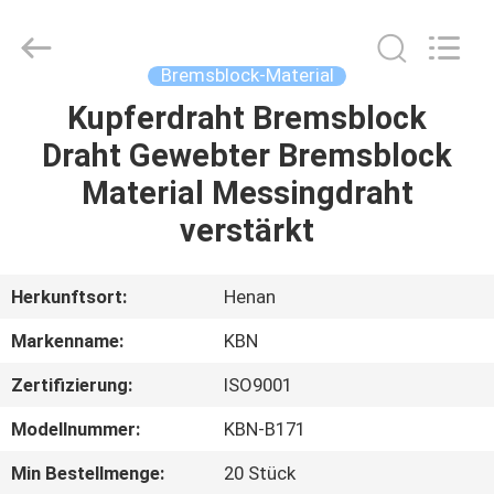
Kebona
Industry
Co.,
Ltd.
All
Bremsblock-Material
Rights
Reserved.
Kupferdraht Bremsblock
HAUS
Draht Gewebter Bremsblock
PRODUKTE
Material Messingdraht
verstärkt
ÜBER
UNS
Herkunftsort:
Henan
Markenname:
KBN
FABRIK-
Zertifizierung:
ISO9001
AUSFLUG
Modellnummer:
KBN-B171
QUALITÄTSKONTROLLE
Min Bestellmenge:
20 Stück