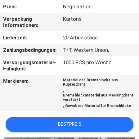
Preis:
Negociation
TRETEN
Verpackung
Kartons
SIE
Informationen:
MIT
Lieferzeit:
20 Arbeitstage
UNS
Zahlungsbedingungen:
T/T, Western Union,
IN
Versorgungsmaterial-
1000 PCS pro Woche
VERBINDUNG
Fähigkeit:
Markieren:
Material des Bremsblocks aus
FORDERN
Kupferdraht
,
SIE EIN
Bremsblockmaterial aus Messingdraht
verstärkt
,
ZITAT
Gewebtes Material für Bremsblöcke
BESTPREIS
SITEMAP