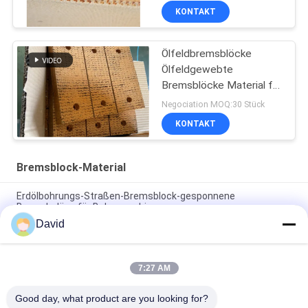
Ölbrunnen
KONTAKT
Ölfeldbremsblöcke
Ölfeldgewebte
Bremsblöcke Material für
Pile Driver Bohrgerät
Negociation MOQ:30 Stück
KONTAKT
Bremsblock-Material
Erdölbohrungs-Straßen-Bremsblock-gesponnene
Bremsbeläge für Bohrmaschinen
David
Asbestfreier gewebter Bremsbelag, gewebter Bremsblock,
gewebter Bremsbelag für Ölbohrungen
7:27 AM
Bohrmaschine Gewebte Bremsbeläge Harzbremsblöcke für
Ölbohranlage
Good day, what product are you looking for?