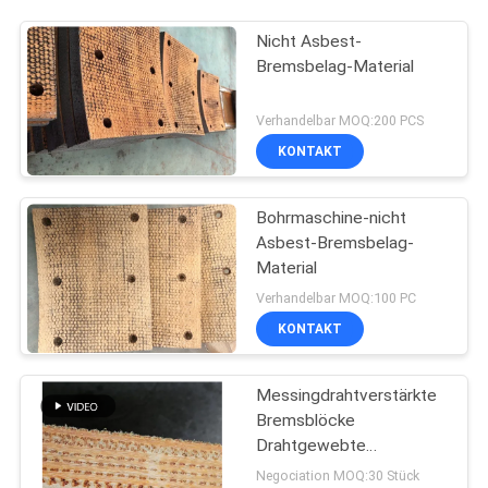
Nicht Asbest-
Bremsbelag-Material
Verhandelbar MOQ:200 PCS
KONTAKT
Bohrmaschine-nicht
Asbest-Bremsbelag-
Material
Verhandelbar MOQ:100 PC
KONTAKT
Messingdrahtverstärkte
Bremsblöcke
Drahtgewebte
Bremsblöcke für
Negociation MOQ:30 Stück