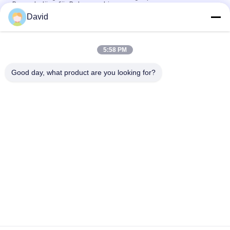
Bremsbeläge für Bohrmaschinen
David
Asbestfreier gewebter Bremsbelag, gewebter Bremsblock,
gewebter Bremsbelag für Ölbohrungen
5:58 PM
Bohrmaschine Gewebte Bremsbeläge Harzbremsblöcke für
Ölbohranlage
Good day, what product are you looking for?
Beliebte Kategorien
Alle
Bremsbelag-Rolle
Bremsrollenfutter
Gesponnene 
Bremsblock-Material
Bremsbelag-Rolle
Gesponnenes 
Industrieller 
Bremsbelag-Material
Bremsbelag
Asbest-Freier 
Siegelring-Dichtung
Bremsbelag