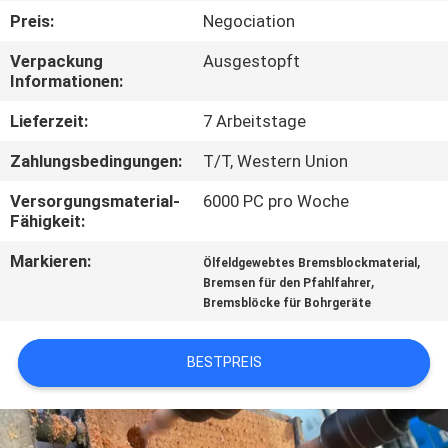
Preis:
Negociation
TRETEN
Verpackung
Ausgestopft
SIE
Informationen:
MIT
Lieferzeit:
7 Arbeitstage
UNS
Zahlungsbedingungen:
T/T, Western Union
IN
Versorgungsmaterial-
6000 PC pro Woche
VERBINDUNG
Fähigkeit:
Markieren:
,
Ölfeldgewebtes Bremsblockmaterial
FORDERN
,
Bremsen für den Pfahlfahrer
Bremsblöcke für Bohrgeräte
SIE EIN
ZITAT
BESTPREIS
SITEMAP