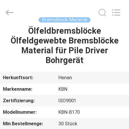
Kebona
Industry
Co.,
Ltd.
All
Bremsblock-Material
Rights
Reserved.
Ölfeldbremsblöcke
HAUS
Ölfeldgewebte Bremsblöcke
PRODUKTE
Material für Pile Driver
Bohrgerät
ÜBER
UNS
Herkunftsort:
Henan
Markenname:
KBN
FABRIK-
Zertifizierung:
ISO9001
AUSFLUG
Modellnummer:
KBN-B170
QUALITÄTSKONTROLLE
Min Bestellmenge:
30 Stück