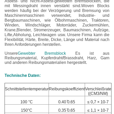
Asbest- und Nicht-Asbest-gewebten Bremsblöcken, die
mit Messingdraht innen verstärkt sind.Woven Blocks
werden häufig bei der Verzögerung und Bremsung von
Maschinenmaschinen verwendet, Industrie- und
Bergbaumaschinen, wie Ölbohrmaschinen, Traktoren,
Winden, Windschläger, Motorräder, Zuckermühlen,
Krane,Blender, Stromerzeuger, Baumaschinen, Aufzüge,
Lifte,Abholung, Leichtwagen usw.
Unsere Firma kann die
Flexibilität, Härte, Breite, Dicke, Länge und Material nach
Ihren Anforderungen herstellen.
Unsere
Gewebter Bremsblock
Es ist aus
Reibungsmaterial, Kupferdraht/Brassdraht, Harz, Garn
und anderen Reibungsmaterialien hergestellt.
Technische Daten:
Schnittstellentemperatur
Reibungskoeffizient
Verschleißrate
((CM3/NM)
100 °C
0.40 ̊0.65
≤ 0,7 × 10-7
150°C
0.35 ̊0.65
≤ 1,1 × 10-7