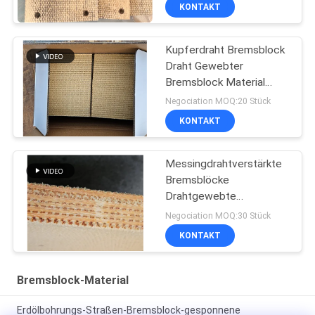
KONTAKT
Kupferdraht Bremsblock
Draht Gewebter
Bremsblock Material
Messingdraht verstärkt
Negociation MOQ:20 Stück
KONTAKT
Messingdrahtverstärkte
Bremsblöcke
Drahtgewebte
Bremsblöcke für
Negociation MOQ:30 Stück
Ölbrunnen
KONTAKT
Bremsblock-Material
Erdölbohrungs-Straßen-Bremsblock-gesponnene