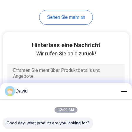
Industriefahrzeugen
8
Sehen Sie mehr an
Reibungs-
materielles Blatt
Hinterlass eine Nachricht
Wir rufen Sie bald zurück!
11
Bremsband-Futter
David
12:00 AM
Good day, what product are you looking for?