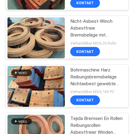
Gewebte Bremsbeläge
KONTAKT
TRETEN
Nicht-Asbest-Winch
SIE
25
Asbestfreie
MIT
Bremsbeläge mit
Gesponnene
UNS
Messingdraht-Winch
Verhandelbar MOQ:20 Rolls
Bremsbelag-Rolle
Gewebte Bremsbeläge
IN
KONTAKT
VERBINDUNG
Bohrmaschine Harz
Reibungsbremsbeläge
FORDERN
Nichtasbest gewebte
34
Bremsen Blockmaterial
SIE EIN
Verhandelbar MOQ:100 PC
Bremsblock-
KONTAKT
ZITAT
Material
Tejida Bremsen En Rollen
SITEMAP
Reibungsrollen
Asbestfreier Winden