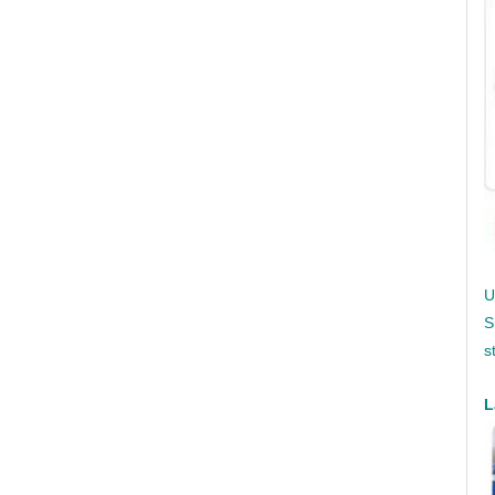
U
S
s
L