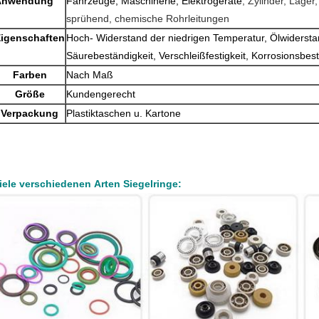
Anwendung
Fahrzeuge, Maschinerie, Elektrogeräte
, Zylinder, Lager
sprühend, chemische Rohrleitungen
igenschaften
Hoch- Widerstand der niedrigen Temperatur, Ölwidersta
Säurebeständigkeit, Verschleißfestigkeit, Korrosionsbest
Farben
Nach Maß
Größe
Kundengerecht
Verpackung
Plastiktaschen u. Kartone
iele verschiedenen Arten Siegelringe: