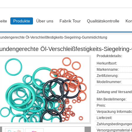
eite
Produkte
Über uns
Fabrik Tour
Qualitätskontrolle
Kon
undengerechte Öl-Verschleißfestigkeits-Siegelring-Gummidichtung
undengerechte Öl-Verschleißfestigkeits-Siegelrin
Produktdetails:
Herkunftsort:
Markenname:
Zertifizierung:
Modellnummer:
Zahlung und Versan
Min Bestellmenge:
Preis:
Verpackung Informati
Lieferzeit:
Zahlungsbedingunge
Versorgungsmaterial-F