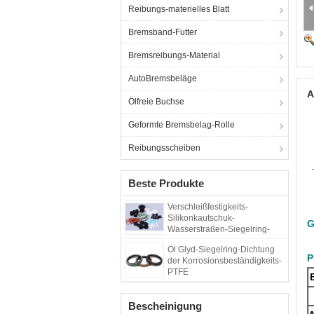
Reibungs-materielles Blatt
Bremsband-Futter
Bremsreibungs-Material
AutoBremsbeläge
A
Ölfreie Buchse
Geformte Bremsbelag-Rolle
Reibungsscheiben
Beste Produkte
Verschleißfestigkeits-
Silikonkautschuk-
G
Wasserstraßen-Siegelring-
Dichtung
Öl Glyd-Siegelring-Dichtung
P
der Korrosionsbeständigkeits-
PTFE
Bescheinigung