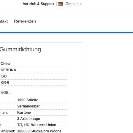
Vertrieb & Support
German
takt
Referenzen
g-Gummidichtung
China
KEBONA
ISO
KR-6
d AGB:
1000 Stücke
Verhandelbar
onen:
Kartone
3 Arbeitstage
n:
T/T, L/C, Western Union
ähigkeit:
100000 Stücke/pro Woche