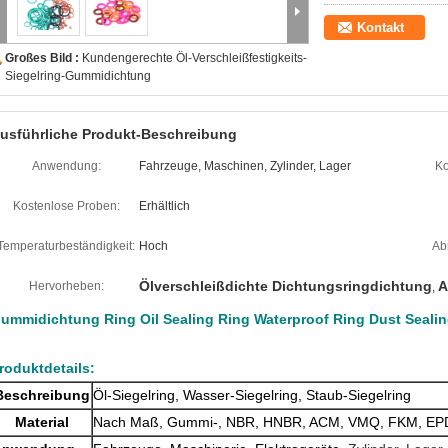
Kontakt
Großes Bild :
Kundengerechte Öl-Verschleißfestigkeits-
Siegelring-Gummidichtung
usführliche Produkt-Beschreibung
Anwendung:
Fahrzeuge, Maschinen, Zylinder, Lager
Ko
Kostenlose Proben:
Erhältlich
Temperaturbeständigkeit:
Hoch
Ab
Ölverschleißdichte Dichtungsringdichtung
A
Hervorheben:
,
ummidichtung Ring Oil Sealing Ring Waterproof Ring Dust Sealin
roduktdetails:
Beschreibung
Öl-Siegelring, Wasser-Siegelring, Staub-Siegelring
Material
Nach Maß, Gummi-, NBR, HNBR, ACM, VMQ, FKM, EPD