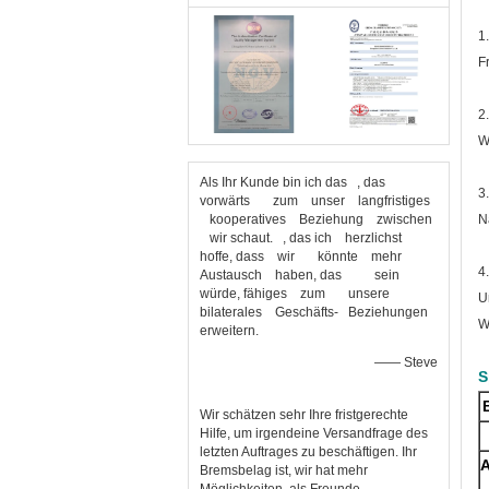
1
F
2.
W
Als Ihr Kunde bin ich das , das
3
vorwärts zum unser langfristiges
kooperatives Beziehung zwischen
N
wir schaut. , das ich herzlichst
hoffe, dass wir könnte mehr
4
Austausch haben, das sein
würde, fähiges zum unsere
U
bilaterales Geschäfts- Beziehungen
W
erweitern.
—— Steve
S
Wir schätzen sehr Ihre fristgerechte
Hilfe, um irgendeine Versandfrage des
letzten Auftrages zu beschäftigen. Ihr
Bremsbelag ist, wir hat mehr