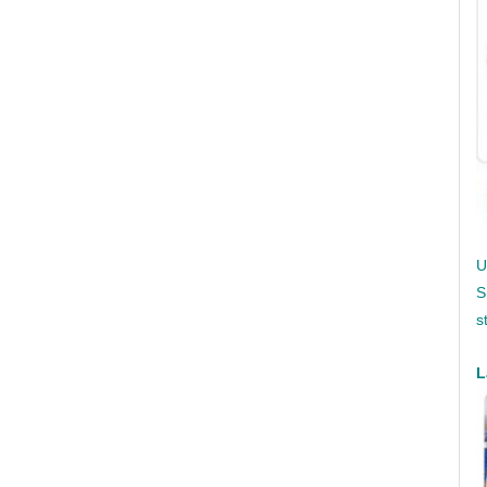
U
S
s
L