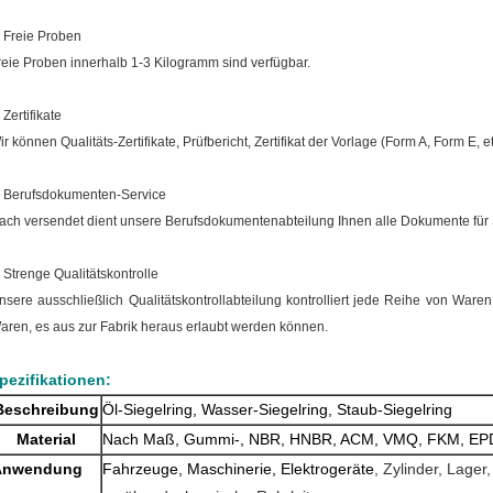
.
Freie Proben
reie Proben innerhalb 1-3 Kilogramm sind verfügbar.
 Zertifikate
ir können Qualitäts-Zertifikate, Prüfbericht, Zertifikat der Vorlage (Form A, Form E, etc
.
Berufsdokumenten-Service
ach versendet dient unsere Berufsdokumentenabteilung Ihnen alle Dokumente für Si
.
Strenge Qualitätskontrolle
nsere ausschließlich Qualitätskontrollabteilung kontrolliert jede Reihe von Waren,
aren, es aus zur Fabrik heraus erlaubt werden können.
pezifikationen:
Beschreibung
Öl-Siegelring, Wasser-Siegelring, Staub-Siegelring
Material
Nach Maß, Gummi-, NBR, HNBR, ACM, VMQ, FKM, EPD
Anwendung
Fahrzeuge, Maschinerie, Elektrogeräte
, Zylinder, Lager