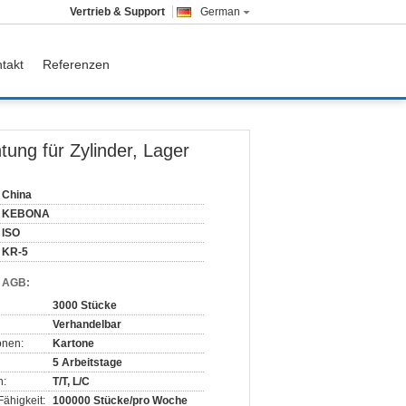
Vertrieb & Support
German
takt
Referenzen
ung für Zylinder, Lager
China
KEBONA
ISO
KR-5
d AGB:
3000 Stücke
Verhandelbar
onen:
Kartone
5 Arbeitstage
n:
T/T, L/C
ähigkeit:
100000 Stücke/pro Woche