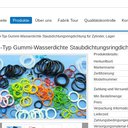
eite
Produkte
Über uns
Fabrik Tour
Qualitätskontrolle
Kon
-Typ Gummi-Wasserdichte Staubdichtungsringdichtung für Zylinder, Lager
-Typ Gummi-Wasserdichte Staubdichtungsringdicht
Produktdetails:
Herkunftsort:
Markenname:
Zertifizierung:
Modellnummer:
Zahlung und Versan
Min Bestellmenge:
Preis:
Verpackung Informati
Lieferzeit:
Zahlungsbedingunge
Versorgungsmaterial-F