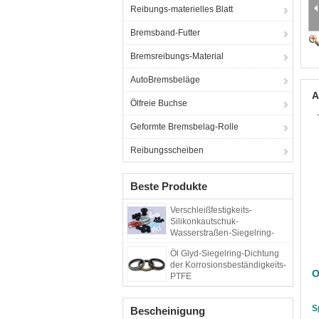
Reibungs-materielles Blatt
Bremsband-Futter
Bremsreibungs-Material
AutoBremsbeläge
A
Ölfreie Buchse
Geformte Bremsbelag-Rolle
Reibungsscheiben
Beste Produkte
Verschleißfestigkeits-
Silikonkautschuk-
Wasserstraßen-Siegelring-
Dichtung
Öl Glyd-Siegelring-Dichtung
der Korrosionsbeständigkeits-
O
PTFE
S
Bescheinigung