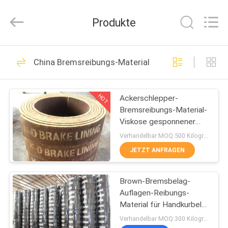
Kebona
Industry
Co.,
Produkte
Ltd.
All
Rights
Reserved.
HAUS
42
China Bremsreibungs-Material
Bremsbelag-Rolle
PRODUKTE
HOT
Ackerschlepper-
Bremsreibungs-Material-
ÜBER
Viskose gesponnener
UNS
Bremsbelag in Rolls
Verhandelbar MOQ:500 Kilogramm
JETZT ANFRAGEN
23
FABRIK-
Brown-Bremsbelag-
AUSFLUG
Bremsrollenfutter
Auflagen-Reibungs-
Material für Handkurbel-
QUALITÄTSKONTROLLE
Hebewinde Sugar Mill
Verhandelbar MOQ:300 Kilogramm