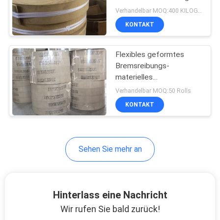
Industrielle
PRIVACY
Verhandelbar MOQ:400 KILOGRAMM
Reibungsmaterialien
KONTAKT
POLICY
32
Gesponnenes
Flexibles geformtes
Bremsreibungs-
Bremsbelag-
materielles
Bremsreibbelag-Material
Material
Verhandelbar MOQ:50 Rolls
für Leicht- LKW
KONTAKT
29
Sehen Sie mehr an
Industrieller
Bremsbelag
Hinterlass eine Nachricht
Wir rufen Sie bald zurück!