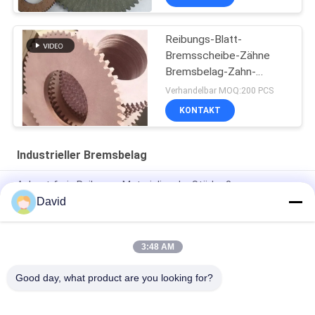
Reibungs-Blatt-
Bremsscheibe-Zähne
Bremsbelag-Zahn-
Disketten-Zahn-
Verhandelbar MOQ:200 PCS
Reibbelag
KONTAKT
Industrieller Bremsbelag
Asbest-freie Reibungs-Materialien der Stärke-3mm
David
Mechanische Presse-Maschinen-Öl-Widerstand-industrieller
Bremsbelag
3:48 AM
Flexible industrielle Reibungs-Materialien für Hebewinden-
Traktoren heben Crane Hoist an
Good day, what product are you looking for?
Beliebte Kategorien
Alle