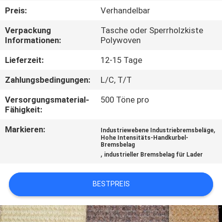
Preis:
Verhandelbar
TRETEN
Verpackung
Tasche oder Sperrholzkiste
SIE
Informationen:
Polywoven
MIT
Lieferzeit:
12-15 Tage
UNS
Zahlungsbedingungen:
L/C, T/T
IN
Versorgungsmaterial-
500 Töne pro
VERBINDUNG
Fähigkeit:
Markieren:
,
Industriewebene Industriebremsbeläge
FORDERN
Hohe Intensitäts-Handkurbel-
Bremsbelag
SIE EIN
,
industrieller Bremsbelag für Lader
ZITAT
BESTPREIS
SITEMAP