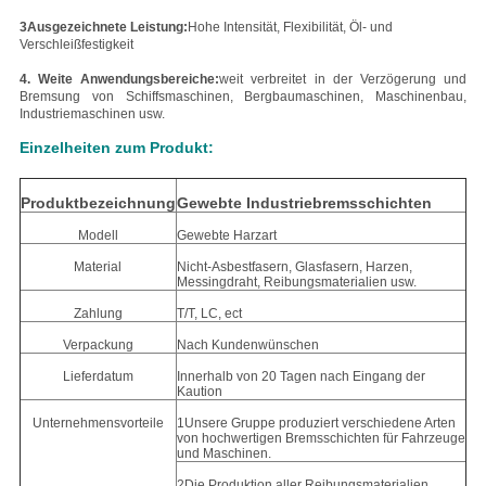
3Ausgezeichnete Leistung:
Hohe Intensität, Flexibilität, Öl- und
Verschleißfestigkeit
4. Weite Anwendungsbereiche:
weit verbreitet in der Verzögerung und
Bremsung von Schiffsmaschinen, Bergbaumaschinen, Maschinenbau,
Industriemaschinen usw.
Einzelheiten zum Produkt:
Produktbezeichnung
Gewebte Industriebremsschichten
Modell
Gewebte Harzart
Material
Nicht-Asbestfasern, Glasfasern, Harzen,
Messingdraht, Reibungsmaterialien usw.
Zahlung
T/T, LC, ect
Verpackung
Nach Kundenwünschen
Lieferdatum
Innerhalb von 20 Tagen nach Eingang der
Kaution
Unternehmensvorteile
1Unsere Gruppe produziert verschiedene Arten
von hochwertigen Bremsschichten für Fahrzeuge
und Maschinen.
2Die Produktion aller Reibungsmaterialien