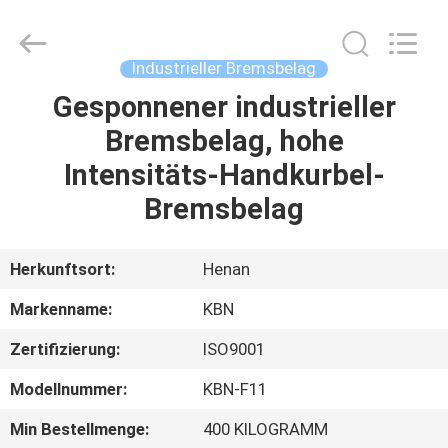
Kebona
Industry
Co.,
Ltd.
All
Industrieller Bremsbelag
Rights
Reserved.
Gesponnener industrieller
HAUS
Bremsbelag, hohe
PRODUKTE
Intensitäts-Handkurbel-
Bremsbelag
ÜBER
UNS
Herkunftsort:
Henan
Markenname:
KBN
FABRIK-
Zertifizierung:
ISO9001
AUSFLUG
Modellnummer:
KBN-F11
QUALITÄTSKONTROLLE
Min Bestellmenge:
400 KILOGRAMM