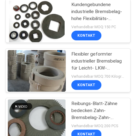
Kundengebundene
industrielle Bremsbelag-
hohe Flexibilitäts-
Tasterzirkel-
Verhandelbar MOQ:150 PC
Bremsblöcke
KONTAKT
Flexibler geformter
industrieller Bremsbelag
für Leicht- LKW-
Aufnahmen-Motorrad
Verhandelbar MOQ:700 Kilogramm
KONTAKT
Reibungs-Blatt-Zähne
bedecken Zahn-
Bremsbelag-Zahn-
Disketten-Zahn-
Verhandelbar MOQ:200 PCS
Reibbelag
KONTAKT