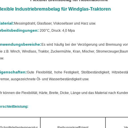
lexible Industriebremsbelag für Windglas-Traktoren
aterial:
Messingdraht, Glasfaser, Viskosefaser und Harz usw.
rbeitsbedingungen:
200°C, Druck: 4,0 Mpa
nwendungsbereiche:
Es wird häufig bei der Verzögerung und Bremsung vo
ie z.B. Winch, Windlass, Traktor, Zuckermühle, Kran, Mischer, Stromerzeuger,Bau
sw.
igenschaften:
Gute Flexibilität, hohe Festigkeit, Stoßbeständigkeit, Hitzebes
remse, ausgezeichnete Öl- und Wasserbeständigkeit usw.
ir können die Flexibilität, Härte, Breite, Dicke, Länge und das Material nach Kund
erschleißleistung:
Schnittstellentemperatur
Reibungskoeffizient
Ve