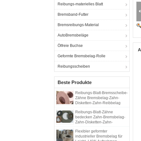
Reibungs-materielles Blatt
Bremsband-Futter
Bremsreibungs-Material
AutoBremsbeläge
Ölfreie Buchse
A
Geformte Bremsbelag-Rolle
Reibungsscheiben
Beste Produkte
Reibungs-Blatt-Bremsscheibe-
Zähne Bremsbelag-Zahn-
Disketten-Zahn-Reibbelag
Reibungs-Blatt-Zähne
bedecken Zahn-Bremsbelag-
Zahn-Disketten-Zahn-
Reibbelag
Flexibler geformter
industrieller Bremsbelag für