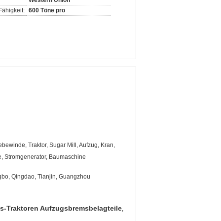
Western Union
ähigkeit:
600 Töne pro
bewinde, Traktor, Sugar Mill, Aufzug, Kran,
, Stromgenerator, Baumaschine
gbo, Qingdao, Tianjin, Guangzhou
s-Traktoren Aufzugsbremsbelagteile
,