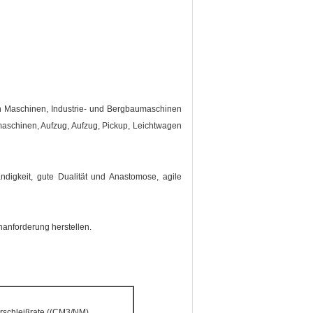
n Maschinen, Industrie- und Bergbaumaschinen
maschinen, Aufzug, Aufzug, Pickup, Leichtwagen
tändigkeit, gute Dualität und Anastomose, agile
enanforderung herstellen.
rschleißrate ((CM3/NM)