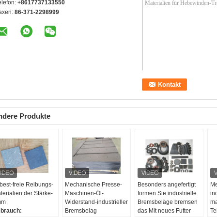
elefon:
+8617737133550
axen:
86-371-2298999
ndere Produkte
best-freie Reibungs-
Mechanische Presse-
Besonders angefertigt
Me
terialien der Stärke-
Maschinen-Öl-
formen Sie industrielle
in
mm
Widerstand-industrieller
Bremsbeläge bremsen
ma
brauch:
Bremsbelag
das Mit neues Futter
Te