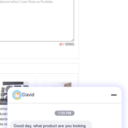
(
0
/ 3000)
David
chanische
Spezielle Form-
7:55 PM
dustrielle Bremse, die
industrielle
terielle Bremsbelag-
Bremsbelag-industrielle
ile mit neues Futter
Reibungs-Materialien
Good day, what product are you looking 