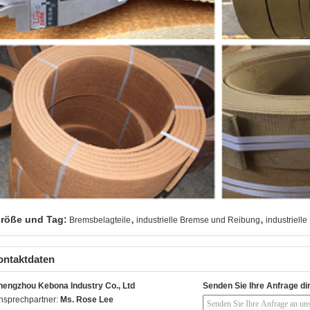
,
,
röße und Tag:
Bremsbelagteile
industrielle Bremse und Reibung
industriell
ontaktdaten
hengzhou Kebona Industry Co., Ltd
Senden Sie Ihre Anfrage di
nsprechpartner:
Ms. Rose Lee