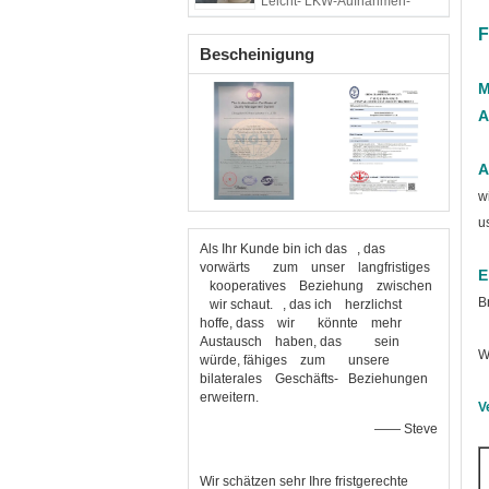
Leicht- LKW-Aufnahmen-
Motorrad
F
Bescheinigung
M
A
A
w
u
Als Ihr Kunde bin ich das , das
vorwärts zum unser langfristiges
E
kooperatives Beziehung zwischen
B
wir schaut. , das ich herzlichst
hoffe, dass wir könnte mehr
Austausch haben, das sein
W
würde, fähiges zum unsere
bilaterales Geschäfts- Beziehungen
erweitern.
V
—— Steve
Wir schätzen sehr Ihre fristgerechte