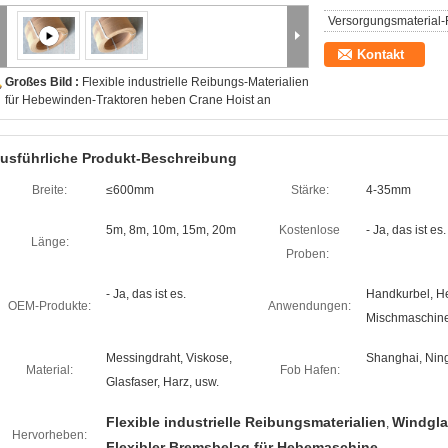
Versorgungsmaterial-F
Kontakt
Großes Bild :
Flexible industrielle Reibungs-Materialien
für Hebewinden-Traktoren heben Crane Hoist an
usführliche Produkt-Beschreibung
Breite:
≤600mm
Stärke:
4-35mm
5m, 8m, 10m, 15m, 20m
Kostenlose
- Ja, das ist es.
Länge:
Proben:
- Ja, das ist es.
Handkurbel, He
OEM-Produkte:
Anwendungen:
Mischmaschine
Messingdraht, Viskose,
Shanghai, Nin
Material:
Fob Hafen:
Glasfaser, Harz, usw.
Flexible industrielle Reibungsmaterialien
Windgla
,
Hervorheben:
Flexibler Bremsbelag für Hebemaschine