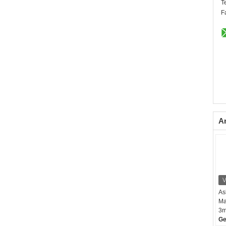
T
F
A
As
Ma
3
Ge