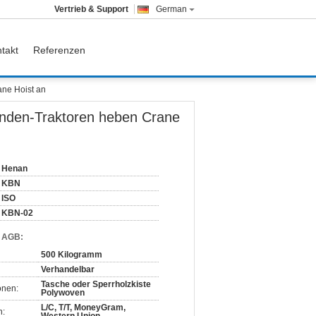
Vertrieb & Support
German
takt
Referenzen
ane Hoist an
ewinden-Traktoren heben Crane
Henan
KBN
ISO
KBN-02
d AGB:
500 Kilogramm
Verhandelbar
Tasche oder Sperrholzkiste
onen:
Polywoven
L/C, T/T, MoneyGram,
n: