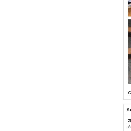
G
K
Z
A