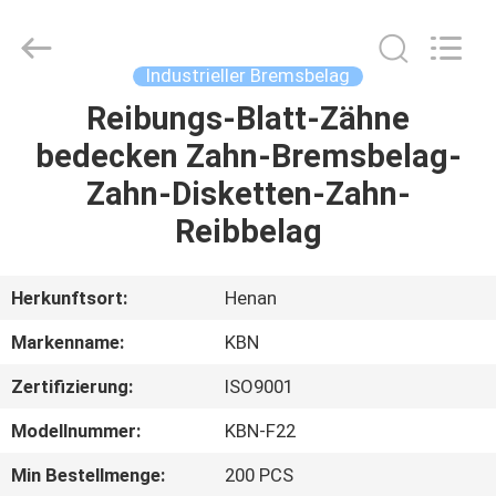
Kebona
Industry
Co.,
Ltd.
All
Industrieller Bremsbelag
Rights
Reserved.
Reibungs-Blatt-Zähne
HAUS
bedecken Zahn-Bremsbelag-
PRODUKTE
Zahn-Disketten-Zahn-
Reibbelag
ÜBER
UNS
Herkunftsort:
Henan
Markenname:
KBN
FABRIK-
Zertifizierung:
ISO9001
AUSFLUG
Modellnummer:
KBN-F22
QUALITÄTSKONTROLLE
Min Bestellmenge:
200 PCS