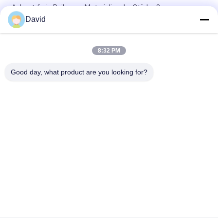
Asbest-freie Reibungs-Materialien der Stärke-3mm
David
Mechanische Presse-Maschinen-Öl-Widerstand-industrieller
Bremsbelag
8:32 PM
Flexible industrielle Reibungs-Materialien für Hebewinden-
Traktoren heben Crane Hoist an
Good day, what product are you looking for?
Beliebte Kategorien
Alle
Bremsbelag-Rolle
Bremsrollenfutter
Gesponnene 
Bremsblock-Material
Bremsbelag-Rolle
Gesponnenes 
Industrieller 
Bremsbelag-Material
Bremsbelag
Asbest-Freier 
Siegelring-Dichtung
Bremsbelag