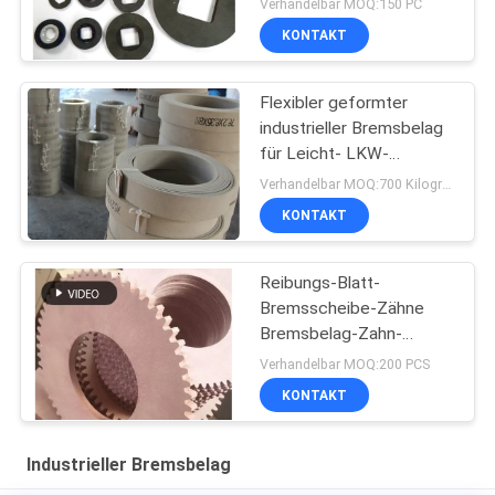
Verhandelbar MOQ:150 PC
Bremsblöcke
KONTAKT
Flexibler geformter
industrieller Bremsbelag
für Leicht- LKW-
Aufnahmen-Motorrad
Verhandelbar MOQ:700 Kilogramm
KONTAKT
Reibungs-Blatt-
Bremsscheibe-Zähne
Bremsbelag-Zahn-
Disketten-Zahn-
Verhandelbar MOQ:200 PCS
Reibbelag
KONTAKT
Industrieller Bremsbelag