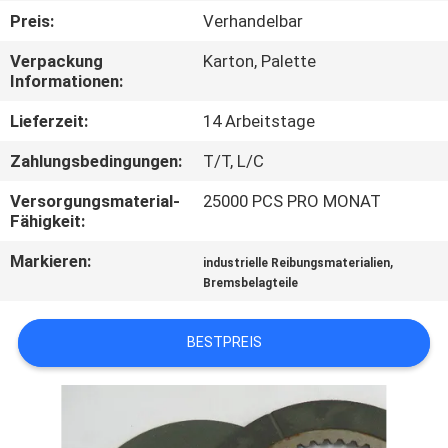
Preis:
Verhandelbar
TRETEN
Verpackung
Karton, Palette
SIE
Informationen:
MIT
Lieferzeit:
14 Arbeitstage
UNS
Zahlungsbedingungen:
T/T, L/C
IN
Versorgungsmaterial-
25000 PCS PRO MONAT
VERBINDUNG
Fähigkeit:
Markieren:
,
industrielle Reibungsmaterialien
FORDERN
Bremsbelagteile
SIE EIN
ZITAT
BESTPREIS
SITEMAP