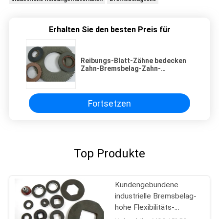
Erhalten Sie den besten Preis für
Reibungs-Blatt-Zähne bedecken
Zahn-Bremsbelag-Zahn-
Disketten-Zahn-Reibbelag
Fortsetzen
Top Produkte
Kundengebundene
industrielle Bremsbelag-
hohe Flexibilitäts-
Tasterzirkel-