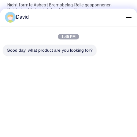
Nicht formte Asbest Bremsbelag-Rolle gesponnenen
Reibbelag-Material-Asbest-freien Bremsbelag
David
Hochleistung formte Bremsbelag Rolls formte Bremsbelag in
Rolls
1:45 PM
Soem-Hersteller-Rubber Based Moulded-Bremsrolle, die
geformten Bremsbelag zeichnet
Good day, what product are you looking for?
Beliebte Kategorien
Alle
Bremsbelag-Rolle
Bremsrollenfutter
Gesponnene 
Bremsblock-Material
Bremsbelag-Rolle
Gesponnenes 
Industrieller 
Bremsbelag-Material
Bremsbelag
Asbest-Freier 