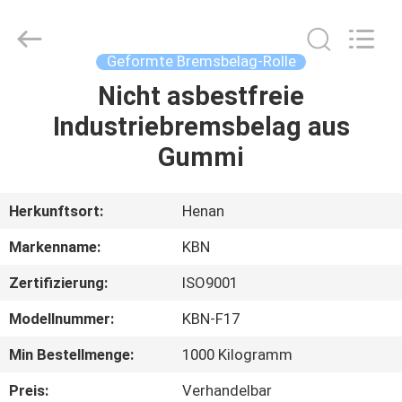
Kebona
Industry
Co.,
Ltd.
All
Geformte Bremsbelag-Rolle
Rights
Reserved.
Nicht asbestfreie
HAUS
Industriebremsbelag aus
PRODUKTE
Gummi
ÜBER
Herkunftsort:
Henan
UNS
Markenname:
KBN
Zertifizierung:
ISO9001
FABRIK-
Modellnummer:
KBN-F17
AUSFLUG
Min Bestellmenge:
1000 Kilogramm
QUALITÄTSKONTROLLE
Preis:
Verhandelbar