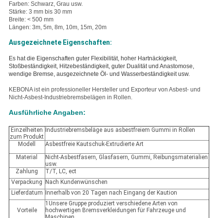
Farben: Schwarz, Grau usw.
Stärke: 3 mm bis 30 mm
Breite: < 500 mm
Längen: 3m, 5m, 8m, 10m, 15m, 20m
Ausgezeichnete Eigenschaften:
Es hat die Eigenschaften guter Flexibilität, hoher Hartnäckigkeit,
Stoßbeständigkeit, Hitzebeständigkeit, guter Dualität und Anastomose,
wendige Bremse, ausgezeichnete Öl- und Wasserbeständigkeit usw.
KEBONA ist ein professioneller Hersteller und Exporteur von Asbest- und
Nicht-Asbest-Industriebremsbelägen in Rollen.
Ausführliche Angaben:
Einzelheiten
Industriebremsbeläge aus asbestfreiem Gummi in Rollen
zum Produkt
Modell
Asbestfreie Kautschuk-Extrudierte Art
Material
Nicht-Asbestfasern, Glasfasern, Gummi, Reibungsmaterialien
usw.
Zahlung
T/T, LC, ect
Verpackung
Nach Kundenwünschen
Lieferdatum
Innerhalb von 20 Tagen nach Eingang der Kaution
1Unsere Gruppe produziert verschiedene Arten von
Vorteile
hochwertigen Bremsverkleidungen für Fahrzeuge und
Maschinen.