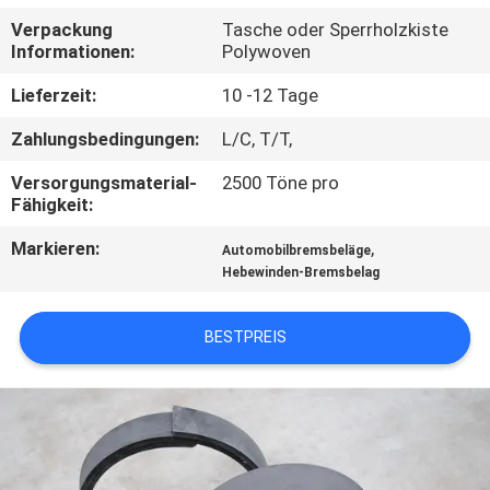
Verpackung
Tasche oder Sperrholzkiste
TRETEN
Informationen:
Polywoven
SIE
Lieferzeit:
10 -12 Tage
MIT
Zahlungsbedingungen:
L/C, T/T,
UNS
Versorgungsmaterial-
2500 Töne pro
IN
Fähigkeit:
VERBINDUNG
Markieren:
,
Automobilbremsbeläge
Hebewinden-Bremsbelag
FORDERN
SIE EIN
BESTPREIS
ZITAT
SITEMAP