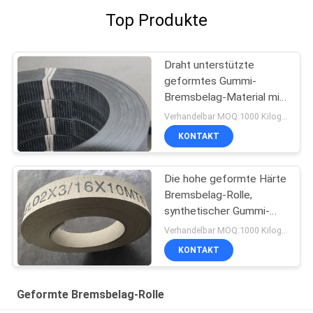
Top Produkte
Draht unterstützte
geformtes Gummi-
Bremsbelag-Material mit
Stahl-Mesh High
Verhandelbar MOQ:1000 Kilogramm
Tenacity
KONTAKT
Die hohe geformte Härte
Bremsbelag-Rolle,
synthetischer Gummi-
Hebewinden-Bremsbelag
Verhandelbar MOQ:1000 Kilogramm
KONTAKT
Geformte Bremsbelag-Rolle