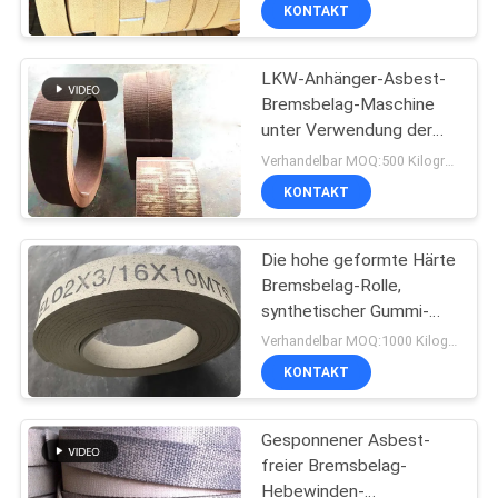
KONTAKT
TRETEN
LKW-Anhänger-Asbest-
SIE
Bremsbelag-Maschine
MIT
unter Verwendung der
UNS
Selbsthandkurbel-
Verhandelbar MOQ:500 Kilogramm
Hebewinde
IN
KONTAKT
VERBINDUNG
Die hohe geformte Härte
Bremsbelag-Rolle,
FORDERN
synthetischer Gummi-
Hebewinden-Bremsbelag
SIE EIN
Verhandelbar MOQ:1000 Kilogramm
KONTAKT
ZITAT
Gesponnener Asbest-
SITEMAP
freier Bremsbelag-
Hebewinden-