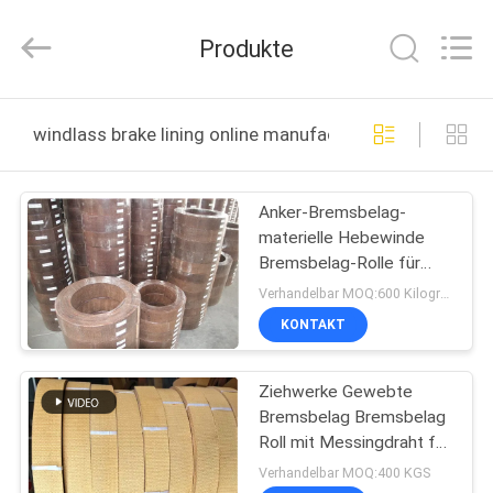
Kebona
Industry
Co.,
Produkte
Ltd.
All
Rights
Reserved.
HAUS
windlass brake lining online manufacture
PRODUKTE
Anker-Bremsbelag-
materielle Hebewinde
ÜBER
Bremsbelag-Rolle für
UNS
Zugkraft-Maschinen-
Verhandelbar MOQ:600 Kilogramm
Handkurbel
KONTAKT
FABRIK-
Ziehwerke Gewebte
AUSFLUG
Bremsbelag Bremsbelag
Roll mit Messingdraht für
QUALITÄTSKONTROLLE
Windglas
Verhandelbar MOQ:400 KGS