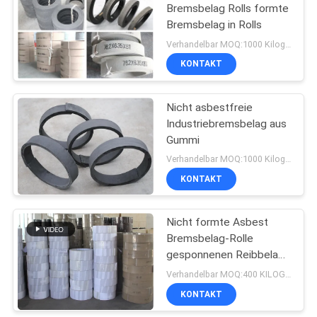
Bremsbelag Rolls formte
Bremsbelag in Rolls
Verhandelbar MOQ:1000 Kilogramm
KONTAKT
Nicht asbestfreie
Industriebremsbelag aus
Gummi
Verhandelbar MOQ:1000 Kilogramm
KONTAKT
Nicht formte Asbest
Bremsbelag-Rolle
gesponnenen Reibbelag-
Material-Asbest-freien
Verhandelbar MOQ:400 KILOGRAMM
Bremsbelag
KONTAKT