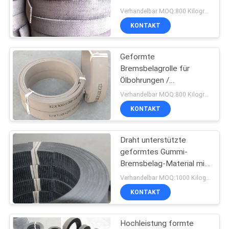
Grundbremsbelag
PRIVACY
Verhandelbar MOQ:800 Kilogramm
KONTAKT
POLICY
Geformte
Bremsbelagrolle für
Ölbohrungen /
Bremsbackenunterfütterungsm
Verhandelbar MOQ:800 Kilogramm
Geformt
KONTAKT
Draht unterstützte
geformtes Gummi-
Bremsbelag-Material mit
Stahl-Mesh High
Verhandelbar MOQ:1000 Kilogramm
Tenacity
KONTAKT
Hochleistung formte