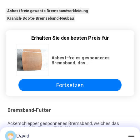
Asbestfreie gewebte Bremsbandverkleidung
Kranich-Boote-Bremseband-Neubau
Erhalten Sie den besten Preis für
Asbest-freies gesponnenes
Bremsband, das
Bremszwischenlage für
Bremsband-Schiff Crane Boat
zeichnet
Fortsetzen
Bremsband-Futter
Ackerschlepper gesponnenes Bremsband, welches das
Asbest frei für Traktor FIAT 480 zeichnet
David