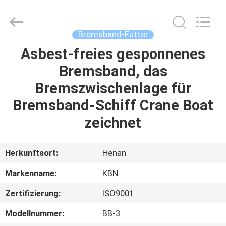
Kebona
Industry
Co.,
Ltd.
All
Bremsband-Futter
Rights
Reserved.
Asbest-freies gesponnenes
HAUS
Bremsband, das
PRODUKTE
Bremszwischenlage für
Bremsband-Schiff Crane Boat
ÜBER
zeichnet
UNS
Herkunftsort:
Henan
FABRIK-
Markenname:
KBN
AUSFLUG
Zertifizierung:
ISO9001
QUALITÄTSKONTROLLE
Modellnummer:
BB-3