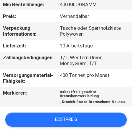
Min Bestellmenge:
400 KILOGRAMM
TRETEN
Preis:
Verhandelbar
SIE
Verpackung
Tasche oder Sperrholzkiste
MIT
Informationen:
Polywoven
UNS
Lieferzeit:
10 Arbeitstage
IN
Zahlungsbedingungen:
T/T, Western Union,
VERBINDUNG
MoneyGram, T/T
Versorgungsmaterial-
400 Tonnen pro Monat
FORDERN
Fähigkeit:
SIE EIN
Markieren:
Asbestfreie gewebte
Bremsbandverkleidung
ZITAT
,
Kranich-Boote-Bremseband-Neubau
SITEMAP
BESTPREIS