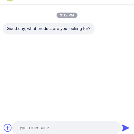
Basiertes flexibles Bremsgummiband, das geformte
Bremsbelag-Rolle für Bremsband zeichnet
9:19 PM
Geformtes Bremsband, das flexible geformte Bremsbeläge
für Bremsband zeichnet
Good day, what product are you looking for?
Beliebte Kategorien
Alle
Bremsbelag-Rolle
Bremsrollenfutter
Gesponnene 
Bremsblock-Material
Bremsbelag-Rolle
Gesponnenes 
Industrieller 
Bremsbelag-Material
Bremsbelag
Asbest-Freier 
Siegelring-Dichtung
Bremsbelag
Fordern Sie ein Angebot