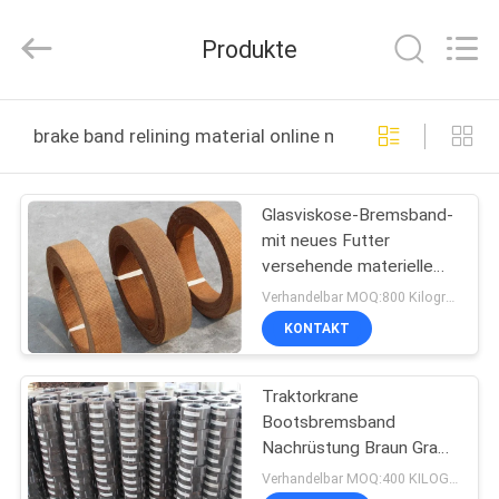
Kebona
Industry
Co.,
Produkte
Ltd.
All
Rights
Reserved.
HAUS
brake band relining material online manufacture
PRODUKTE
Glasviskose-Bremsband-
mit neues Futter
ÜBER
versehende materielle
UNS
Bescheinigung ISO9001
Verhandelbar MOQ:800 Kilogramm
KONTAKT
FABRIK-
Traktorkrane
AUSFLUG
Bootsbremsband
Nachrüstung Braun Grau
QUALITÄTSKONTROLLE
Marine Anwendung
Verhandelbar MOQ:400 KILOGRAMM