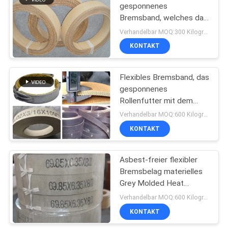
gesponnenes
Bremsband, welches das
Asbest frei für Traktor
Verhandelbar MOQ:300 Kilogramm
FIAT 480 zeichnet
KONTAKT
Flexibles Bremsband, das
gesponnenes
Rollenfutter mit dem
Messingdraht verstärkt
Verhandelbar MOQ:600 Kilogramm
zeichnet
KONTAKT
Asbest-freier flexibler
Bremsbelag materielles
Grey Molded Heat
Resisting
Verhandelbar MOQ:600 Kilogramm
KONTAKT