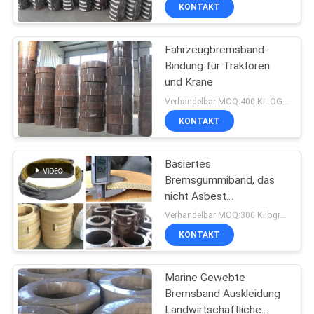
Gewebte Bremse
KONTAKT
TRETEN
Fahrzeugbremsband-
SIE
Bindung für Traktoren
MIT
und Krane
UNS
Verhandelbar MOQ:400 KILOGRAMM
IN
KONTAKT
VERBINDUNG
Basiertes
Bremsgummiband, das
FORDERN
nicht Asbest
gesponnenes
SIE EIN
Verhandelbar MOQ:300 Kilogramm
Bremsbelag-
KONTAKT
ZITAT
gesponnenes
Bremsband-Futter
zeichnet
Marine Gewebte
SITEMAP
Bremsband Auskleidung
Landwirtschaftliche