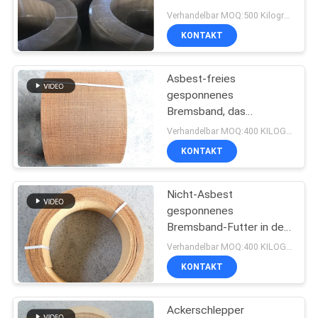
Bremsband Marine
PRIVACY
Verhandelbar MOQ:500 Kilogramm
Bremsband
KONTAKT
POLICY
Asbest-freies
gesponnenes
Bremsband, das
Bremszwischenlage für
Verhandelbar MOQ:400 KILOGRAMM
Bremsband-Schiff Crane
KONTAKT
Boat zeichnet
Nicht-Asbest
gesponnenes
Bremsband-Futter in der
Rolle für Schiffs-Boot
Verhandelbar MOQ:400 KILOGRAMM
Crane Brake Bands
KONTAKT
Ackerschlepper