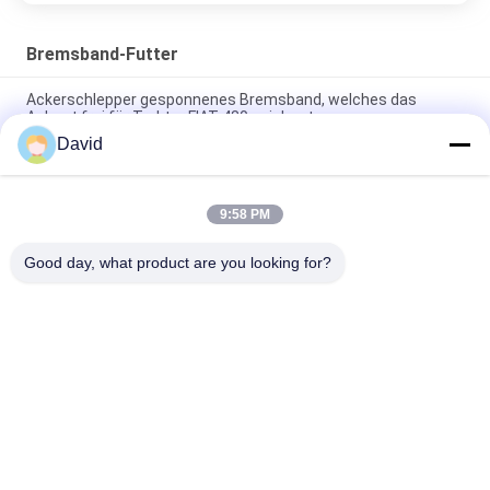
Bremsband-Futter
Ackerschlepper gesponnenes Bremsband, welches das
Asbest frei für Traktor FIAT 480 zeichnet
David
Basiertes flexibles Bremsgummiband, das geformte
Bremsbelag-Rolle für Bremsband zeichnet
9:58 PM
Geformtes Bremsband, das flexible geformte Bremsbeläge
für Bremsband zeichnet
Good day, what product are you looking for?
Beliebte Kategorien
Alle
Bremsbelag-Rolle
Bremsrollenfutter
Gesponnene 
Bremsblock-Material
Bremsbelag-Rolle