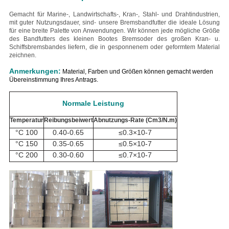
Gemacht für Marine-, Landwirtschafts-, Kran-, Stahl- und Drahtindustrien,
mit guter Nutzungsdauer, sind- unsere Bremsbandfutter die ideale Lösung
für eine breite Palette von Anwendungen. Wir können jede mögliche Größe
des Bandfutters des kleinen Bootes Bremsoder des großen Kran- u.
Schiffsbremsbandes liefern, die in gesponnenem oder geformtem Material
zeichnen.
Anmerkungen:
Material, Farben und Größen können gemacht werden
Übereinstimmung Ihres Antrags.
Normale Leistung
Temperatur
Reibungsbeiwert
Abnutzungs-Rate (Cm3/N.m)
°C
100
0.40-0.65
≤0.3×10-7
°C
150
0.35-0.65
≤0.5×10-7
°C
200
0.30-0.60
≤0.7×10-7