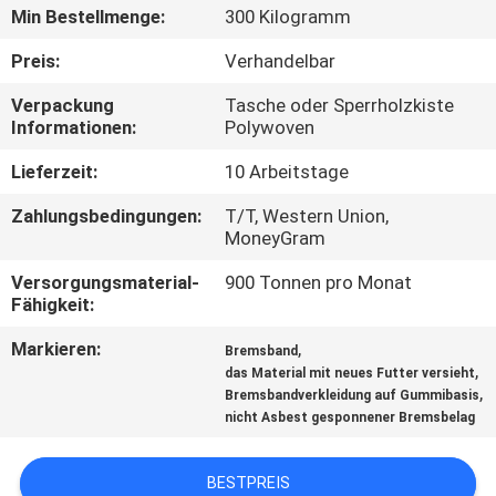
Min Bestellmenge:
300 Kilogramm
TRETEN
Preis:
Verhandelbar
SIE
Verpackung
Tasche oder Sperrholzkiste
MIT
Informationen:
Polywoven
UNS
Lieferzeit:
10 Arbeitstage
IN
Zahlungsbedingungen:
T/T, Western Union,
VERBINDUNG
MoneyGram
Versorgungsmaterial-
900 Tonnen pro Monat
FORDERN
Fähigkeit:
SIE EIN
Markieren:
,
Bremsband
,
das Material mit neues Futter versieht
ZITAT
,
Bremsbandverkleidung auf Gummibasis
nicht Asbest gesponnener Bremsbelag
SITEMAP
BESTPREIS