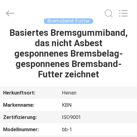
Kebona
Industry
Co.,
Ltd.
All
Bremsband-Futter
Rights
Reserved.
Basiertes Bremsgummiband,
HAUS
das nicht Asbest
PRODUKTE
gesponnenes Bremsbelag-
gesponnenes Bremsband-
ÜBER
Futter zeichnet
UNS
Herkunftsort:
Henan
FABRIK-
Markenname:
KBN
AUSFLUG
Zertifizierung:
ISO9001
QUALITÄTSKONTROLLE
Modellnummer:
bb-1