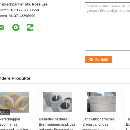
nsprechpartner:
Ms. Rose Lee
elefon:
+8617737133550
axen:
86-371-2298999
ndere Produkte
kerschlepper
Basiertes flexibles
Landwirtschaftliches
Tr
sponnenes
Bremsgummiband, das
Bremsband, das
Bo
emsband, welches
geformte Bremsbelag-
kundengebundenes
Na