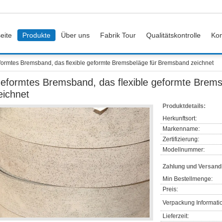
eite
Produkte
Über uns
Fabrik Tour
Qualitätskontrolle
Kon
ormtes Bremsband, das flexible geformte Bremsbeläge für Bremsband zeichnet
eformtes Bremsband, das flexible geformte Brem
eichnet
Produktdetails:
Herkunftsort:
Markenname:
Zertifizierung:
Modellnummer:
Zahlung und Versan
Min Bestellmenge:
Preis:
Verpackung Informati
Lieferzeit: