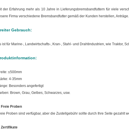
it der Erfahrung mehr als 10 Jahre in Lieferungsbremsbandfuttern für viele vers
nsere Firma verschiedene Bremsbandfutter gemäß der Kunden herstellen, Anträge.
reiter Gebrauch:
s ist für Marine-, Landwirtschafts-, Kran-, Stahl- und Drahtindustrien, wie Traktor, Schi
roduktinformation:
reite: ≤500mm
tärke: 4-35mm
änge: Besonders angefertigt
arben: Brown, Grau, Gelbes, Schwarzes, usw.
.
Freie Proben
reie Proben sind verfügbar, aber die Zustellgebühr sollte durch Ihre Seite gezahlt 
.
Zertifikate