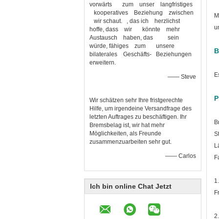
vorwärts zum unser langfristiges
kooperatives Beziehung zwischen
M
wir schaut. , das ich herzlichst
u
hoffe, dass wir könnte mehr
Austausch haben, das sein
würde, fähiges zum unsere
B
bilaterales Geschäfts- Beziehungen
erweitern.
E
—— Steve
P
Wir schätzen sehr Ihre fristgerechte
Hilfe, um irgendeine Versandfrage des
letzten Auftrages zu beschäftigen. Ihr
B
Bremsbelag ist, wir hat mehr
Möglichkeiten, als Freunde
S
zusammenzuarbeiten sehr gut.
L
—— Carlos
F
1
Ich bin online Chat Jetzt
F
2