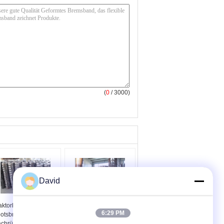
(
0
/ 3000)
David
aktorkrane
Fahrzeugbremsband-
6:29 PM
otsbremsband
Bindung für Traktoren
chrüstung Braun
und Krane