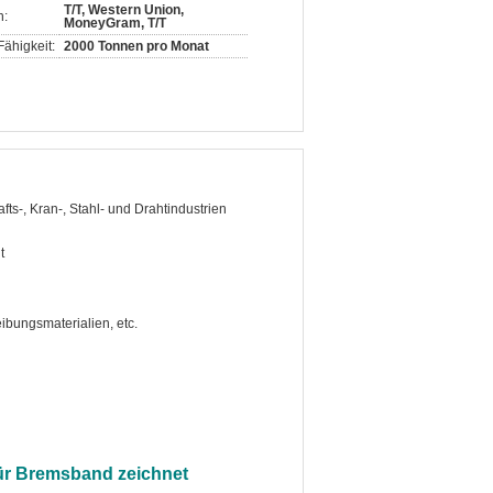
T/T, Western Union,
n:
MoneyGram, T/T
ähigkeit:
2000 Tonnen pro Monat
fts-, Kran-, Stahl- und Drahtindustrien
t
ibungsmaterialien, etc.
ür Bremsband zeichnet