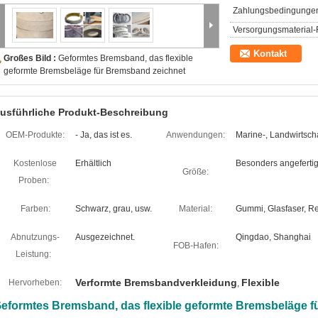
Zahlungsbedingunge
Versorgungsmaterial-F
Kontakt
Großes Bild :
Geformtes Bremsband, das flexible
geformte Bremsbeläge für Bremsband zeichnet
usführliche Produkt-Beschreibung
OEM-Produkte:
- Ja, das ist es.
Anwendungen:
Marine-, Landwirtscha
Kostenlose
Erhältlich
Besonders angefertig
Größe:
Proben:
Farben:
Schwarz, grau, usw.
Material:
Gummi, Glasfaser, Re
Abnutzungs-
Ausgezeichnet.
Qingdao, Shanghai
FOB-Hafen:
Leistung:
Verformte Bremsbandverkleidung
Flexible
Hervorheben:
,
eformtes Bremsband, das flexible geformte Bremsbeläge f