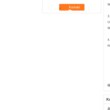
W
3
U
W
4
N
G
K
Z