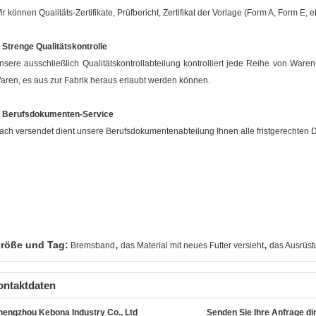
ir können Qualitäts-Zertifikate, Prüfbericht, Zertifikat der Vorlage (Form A, Form E, etc
.
Strenge Qualitätskontrolle
nsere ausschließlich Qualitätskontrollabteilung kontrolliert jede Reihe von Waren,
aren, es aus zur Fabrik heraus erlaubt werden können.
.
Berufsdokumenten-Service
ach versendet dient unsere Berufsdokumentenabteilung Ihnen alle fristgerechten
,
,
röße und Tag:
Bremsband
das Material mit neues Futter versieht
das Ausrüstu
ontaktdaten
hengzhou Kebona Industry Co., Ltd
Senden Sie Ihre Anfrage di