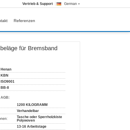
Vertrieb & Support
German
takt
Referenzen
sbeläge für Bremsband
Henan
KBN
ISO9001
BB-8
d AGB:
1200 KILOGRAMM
Verhandelbar
Tasche oder Sperrholzkiste
onen:
Polywoven
13-16 Arbeitstage