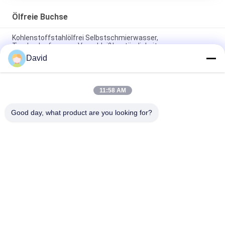
Ölfreie Buchse
Kohlenstoffstahlölfrei Selbstschmierwasser,
Trockenlaufwasser, Verschleißbeständigkeit
David
Anti-Wear Öl-freien Bushing mit PTFE Bronze Bushing Bronze
Mesh mit PTFE Bushings
11:58 AM
Lärmarmer ölimprägnierter Bronzebuchsen-Selbst, der Bush-
Material schmiert
Good day, what product are you looking for?
Beliebte Kategorien
Alle
Bremsbelag-Rolle
Bremsrollenfutter
Gesponnene 
Bremsblock-Material
Bremsbelag-Rolle
Gesponnenes 
Industrieller 