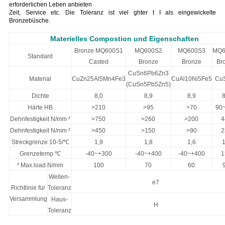
erforderlichen Leben anbieten
Zeit, Service etc. Die Toleranz ist viel ghter t I als eingewickelte
Bronzebüsche.
Materielles Compostion und Eigenschaften
Bronze MQ600S1
MQ600S2
MQ600S3
MQ6
Standard
Casted
Bronze
Bronze
Br
CuSn6Pb6Zn3
Material
CuZn25Al5Mn4Fe3
CuAl10Ni5Fe5
Cu
(CuSn5Pb5Zn5)
Dichte
8,0
8,9
8,9
8
Härte HB
>210
>95
>70
90
Dehnfestigkeit N/mm ²
>750
>260
>200
4
Dehnfestigkeit N/mm ²
>450
>150
>90
2
Streckgrenze 10-5/℃
1,9
1,8
1,6
1
Grenzetemp ℃
-40~+300
-40~+400
-40~+400
1
² Max.load N/mm
100
70
60
Wellen-
e7
Richtlinie für
Toleranz
Versammlung
Haus-
H
Toleranz