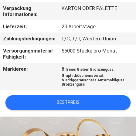
Verpackung
KARTON ODER PALETTE
TRETEN
Informationen:
SIE
Lieferzeit:
20 Arbeitstage
MIT
Zahlungsbedingungen:
L/C, T/T, Western Union
UNS
Versorgungsmaterial-
55000 Stücke pro Monat
IN
Fähigkeit:
VERBINDUNG
Markieren:
,
Ölfreies Gießen Bronzenguss
,
Graphitbüschematerial
Niedriggeräuschtes Automobilguss
FORDERN
Bronzenguss
SIE EIN
BESTPREIS
ZITAT
SITEMAP