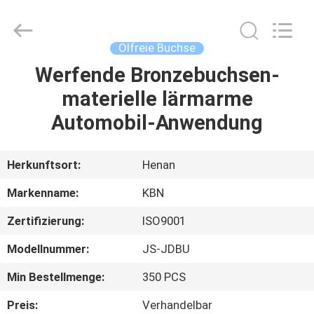
Kebona
Industry
Co.,
Ltd.
All
Ölfreie Buchse
Rights
Reserved.
Werfende Bronzebuchsen-
HAUS
materielle lärmarme
PRODUKTE
Automobil-Anwendung
ÜBER
Herkunftsort:
Henan
UNS
Markenname:
KBN
Zertifizierung:
ISO9001
FABRIK-
Modellnummer:
JS-JDBU
AUSFLUG
Min Bestellmenge:
350 PCS
QUALITÄTSKONTROLLE
Preis:
Verhandelbar