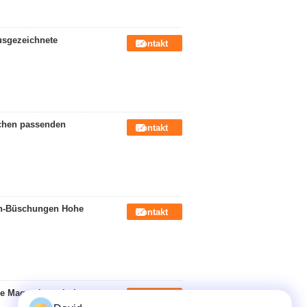
usgezeichnete
Kontakt
achen passenden
Kontakt
sen-Büschungen Hohe
Kontakt
he Magnetlager hohe
Kontakt