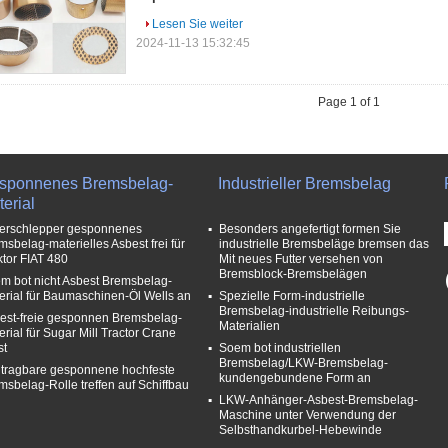
Lesen Sie weiter
2024-11-13 15:32:45
Page 1 of 1
sponnenes Bremsbelag-
Industrieller Bremsbelag
erial
erschlepper gesponnenes
Besonders angefertigt formen Sie
msbelag-materielles Asbest frei für
industrielle Bremsbeläge bremsen das
ktor FIAT 480
Mit neues Futter versehen von
Bremsblock-Bremsbelägen
m bot nicht Asbest Bremsbelag-
erial für Baumaschinen-Öl Wells an
Spezielle Form-industrielle
Bremsbelag-industrielle Reibungs-
est-freie gesponnen Bremsbelag-
Materialien
erial für Sugar Mill Tractor Crane
st
Soem bot industriellen
Bremsbelag/LKW-Bremsbelag-
 tragbare gesponnene hochfeste
kundengebundene Form an
msbelag-Rolle treffen auf Schiffbau
LKW-Anhänger-Asbest-Bremsbelag-
Maschine unter Verwendung der
Selbsthandkurbel-Hebewinde