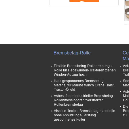
Bremsbelag-Rolle
Ge
Mat
Flexible Bremsbelag-Rollenreibungs-
Ack
Rolle für Hebewinden-Traktoren ziehen
Bre
Winden-Aufzug hoch
Tra
Harz gesponnenes Bremsbelag-
Soe
Material für Marine Winch Crane Hoist
Mat
Tractor-Ölfeld
Asb
Asbest-freier industrieller Bremsbelag-
Mat
Rollenmessingdraht verstärkter
Hoi
Rollenbremsbelag
Die
Viskose-flexible Bremsbelag-materielle
Bre
hohe Abnutzungs-Leistung
zu
gesponnenes Futter