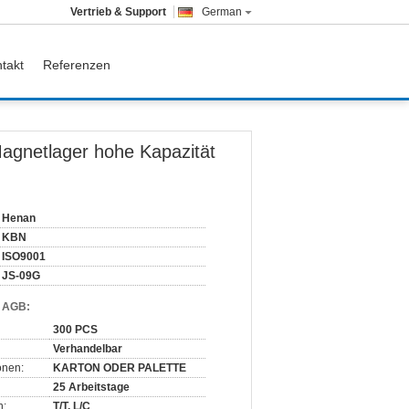
Vertrieb & Support
German
takt
Referenzen
agnetlager hohe Kapazität
Henan
KBN
ISO9001
JS-09G
d AGB:
300 PCS
Verhandelbar
onen:
KARTON ODER PALETTE
25 Arbeitstage
n:
T/T, L/C