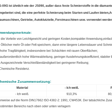
S-09G ist ähnlich wie der JS090, außer dass feste Schmierstoffe in die diaman
ingebettet sind, die eine perfekte Schmierung beim Starten und Laufen bieten,A
aumaschinen, Getriebe, Autoklutzteile, Forstmaschinen usw. verwendet werden
nwendungsmerkmale:
. die Vorteile von Leichtgewicht und geringen Kosten,kompakter Anwendung,einfa
. Öllöcher mehr Öl oder Fett speichern, dann eine längere Lebensdauer und Schm
 hohe Tragfähigkeit, insbesondere bei Schächten mit rauen Oberflächen;
 außerordentlich hohe Wärmeableitung, geringer Ausdehnungskoeffizient, stabiler 
. Ausgezeichnete Verschleißbeständigkeit bei geringerer Reibung;
Chemische Resistenz.
hemische Zusammensetzung:
Material
- Ich weiß.
- Ich weiß.
910,3%
80
erweise auf die Norm DIN17662 ISO 4382-2: 1991; CW453K. Der tatsächliche Zusa
estimmten Bereichs nach oben oder unten verlagern