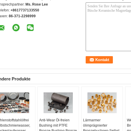
nsprechpartner:
Ms. Rose Lee
elefon:
+8617737133550
axen:
86-371-2298999
ndere Produkte
hlenstoffstahlölfrei
Anti-Wear Öl-freien
Lärmarmer
We
lbstschmierwasser,
Bushing mit PTFE
ölimprägnierter
Br
ockenlaufwasser,
Bronze Bushing Bronze
Bronzebuchsen-Selbst,
ma