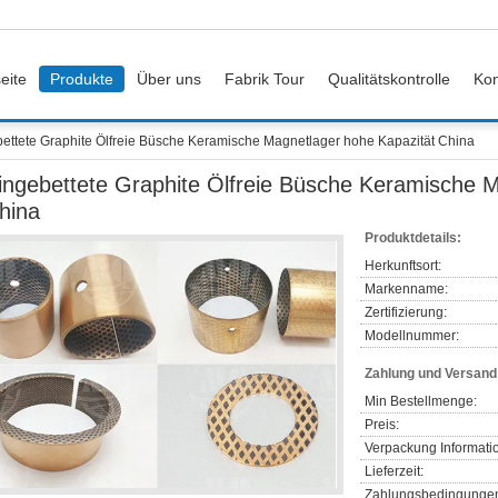
eite
Produkte
Über uns
Fabrik Tour
Qualitätskontrolle
Kon
ettete Graphite Ölfreie Büsche Keramische Magnetlager hohe Kapazität China
ingebettete Graphite Ölfreie Büsche Keramische M
hina
Produktdetails:
Herkunftsort:
Markenname:
Zertifizierung:
Modellnummer:
Zahlung und Versan
Min Bestellmenge:
Preis:
Verpackung Informati
Lieferzeit:
Zahlungsbedingunge