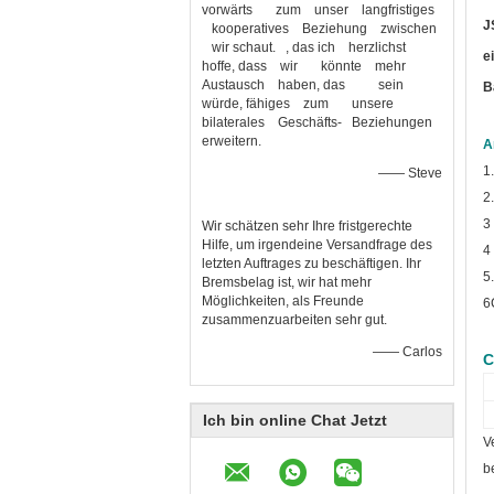
vorwärts zum unser langfristiges
J
kooperatives Beziehung zwischen
wir schaut. , das ich herzlichst
e
hoffe, dass wir könnte mehr
Austausch haben, das sein
B
würde, fähiges zum unsere
bilaterales Geschäfts- Beziehungen
erweitern.
A
1
—— Steve
2
3
Wir schätzen sehr Ihre fristgerechte
Hilfe, um irgendeine Versandfrage des
4
letzten Auftrages zu beschäftigen. Ihr
5
Bremsbelag ist, wir hat mehr
Möglichkeiten, als Freunde
6
zusammenzuarbeiten sehr gut.
—— Carlos
C
Ich bin online Chat Jetzt
V
b