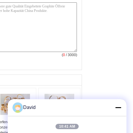
(
0
/ 3000)
David
rfende
Hohe Härte-ölfreier mit
10:41 AM
onzebuchsen-
Büschen bepflanzender
terielle lärmarme
Automobil-Anwendung