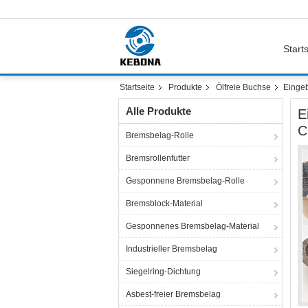
Starts
Startseite
Produkte
Ölfreie Buchse
Eingeb
Alle Produkte
E
C
Bremsbelag-Rolle
Bremsrollenfutter
Gesponnene Bremsbelag-Rolle
Bremsblock-Material
Gesponnenes Bremsbelag-Material
Industrieller Bremsbelag
Siegelring-Dichtung
Asbest-freier Bremsbelag