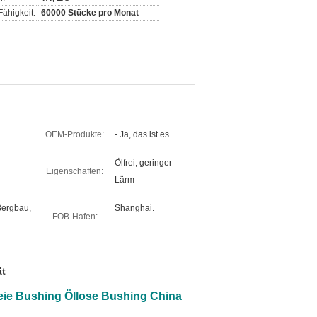
ähigkeit:
60000 Stücke pro Monat
OEM-Produkte:
- Ja, das ist es.
Ölfrei, geringer
Eigenschaften:
Lärm
Bergbau,
Shanghai.
FOB-Hafen:
ät
eie Bushing Öllose Bushing China