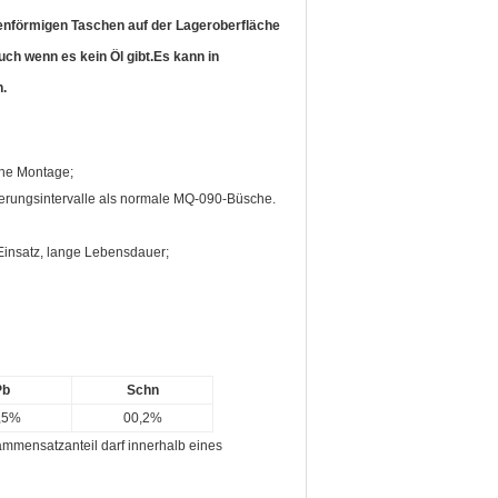
tenförmigen Taschen auf der Lageroberfläche
uch wenn es kein Öl gibt.Es kann in
.
che Montage;
ierungsintervalle als normale MQ-090-Büsche.
Einsatz, lange Lebensdauer;
Pb
Schn
,5%
00,2%
mmensatzanteil darf innerhalb eines