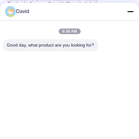
Trockenlaufwasser, Verschleißbeständigkeit
David
Anti-Wear Öl-freien Bushing mit PTFE Bronze Bushing Bronze
Mesh mit PTFE Bushings
6:38 AM
Lärmarmer ölimprägnierter Bronzebuchsen-Selbst, der Bush-
Material schmiert
Good day, what product are you looking for?
Beliebte Kategorien
Alle
Bremsbelag-Rolle
Bremsrollenfutter
Gesponnene 
Bremsblock-Material
Bremsbelag-Rolle
Gesponnenes 
Industrieller 
Bremsbelag-Material
Bremsbelag
Asbest-Freier 
Siegelring-Dichtung
Bremsbelag