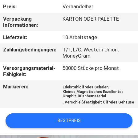
Preis:
Verhandelbar
TRETEN
Verpackung
KARTON ODER PALETTE
SIE
Informationen:
MIT
Lieferzeit:
10 Arbeitstage
UNS
Zahlungsbedingungen:
T/T, L/C, Western Union,
IN
MoneyGram
VERBINDUNG
Versorgungsmaterial-
50000 Stücke pro Monat
Fähigkeit:
FORDERN
Markieren:
,
Edelstahlölfreies Schalen
Kleines Magnetisches Exzellentes
SIE EIN
Graphit-Büschematerial
,
Verschleißfestigkeit Ölfreies Gehäuse
ZITAT
BESTPREIS
SITEMAP