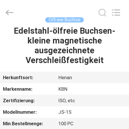
Kebona
Industry
Co.,
Ltd.
All
Ölfreie Buchse
Rights
Reserved.
Edelstahl-ölfreie Buchsen-
HAUS
kleine magnetische
PRODUKTE
ausgezeichnete
Verschleißfestigkeit
ÜBER
UNS
Herkunftsort:
Henan
Markenname:
KBN
FABRIK-
Zertifizierung:
ISO, etc
AUSFLUG
Modellnummer:
JS-1S
QUALITÄTSKONTROLLE
Min Bestellmenge:
100 PC