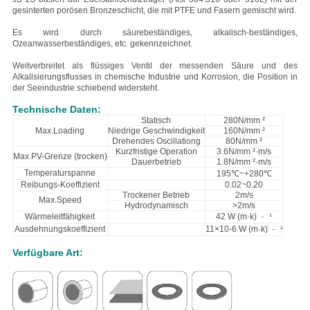
gesinterten porösen Bronzeschicht, die mit PTFE und Fasern gemischt wird.
Es wird durch säurebeständiges, alkalisch-beständiges,
Ozeanwasserbeständiges, etc. gekennzeichnet.
Weitverbreitet als flüssiges Ventil der messenden Säure und des
Alkalisierungsflusses in chemische Industrie und Korrosion, die Position in
der Seeindustrie schiebend widersteht.
Technische Daten:
Statisch
280N/mm ²
Max.Loading
Niedrige Geschwindigkeit
160N/mm ²
Drehendes Oscillationg
80N/mm ²
Kurzfristige Operation
3.6N/mm ²·m/s
Max.PV-Grenze (trocken)
Dauerbetrieb
1.8N/mm ²·m/s
Temperaturspanne
195℃~+280℃
Reibungs-Koeffizient
0.02~0.20
Trockener Betrieb
2m/s
Max.Speed
Hydrodynamisch
>2m/s
Wärmeleitfähigkeit
42 W (m·k) ﹣ ¹
Ausdehnungskoeffizient
11×10-6 W (m·k) ﹣ ¹
Verfügbare Art: