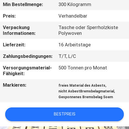
Min Bestellmenge:
300 Kilogramm
TRETEN
Preis:
Verhandelbar
SIE
Verpackung
Tasche oder Sperrholzkiste
MIT
Informationen:
Polywoven
UNS
Lieferzeit:
16 Arbeitstage
IN
Zahlungsbedingungen:
T/T, L/C
VERBINDUNG
Versorgungsmaterial-
500 Tonnen pro Monat
Fähigkeit:
FORDERN
Markieren:
,
freies Material des Asbests
SIE EIN
,
nicht AsbestBremsbelagmaterial
Gesponnenes Bremsbelag Soem
ZITAT
BESTPREIS
SITEMAP