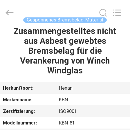
Kebona
Industry
Co.,
Ltd.
All
Gesponnenes Bremsbelag-Material
Rights
Reserved.
Zusammengestelltes nicht
HAUS
aus Asbest gewebtes
PRODUKTE
Bremsbelag für die
Verankerung von Winch
ÜBER
Windglas
UNS
Herkunftsort:
Henan
FABRIK-
Markenname:
KBN
AUSFLUG
Zertifizierung:
ISO9001
QUALITÄTSKONTROLLE
Modellnummer:
KBN-81