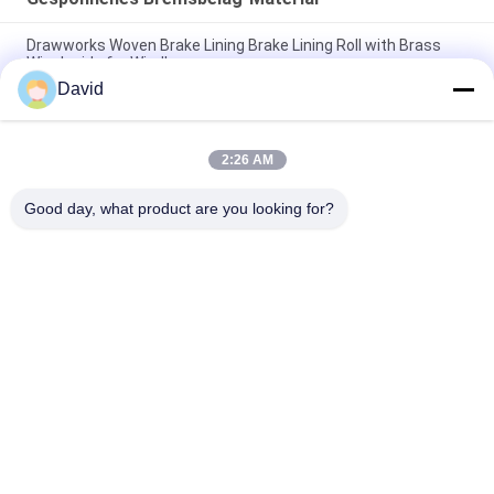
Drawworks Woven Brake Lining Brake Lining Roll with Brass
Wire Inside for Windlass
David
Anlegeschleife Gewebte Bremsbeläge Automobilbremsbeläge
Material mit Messing
2:26 AM
Bauernhofstraktor Gewebte Bremsbeläge Material OEM
Angebotene Maßgeschneiderte Dicke Bremsbeläge
Good day, what product are you looking for?
Beliebte Kategorien
Alle
Bremsbelag-Rolle
Bremsrollenfutter
Gesponnene 
Bremsblock-Material
Bremsbelag-Rolle
Gesponnenes 
Industrieller 
Bremsbelag-Material
Bremsbelag