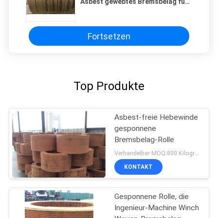
Asbest gewebtes Bremsbelag für
die Verankerung von Winch
Windglas
Fortsetzen
Top Produkte
Asbest-freie Hebewinde
gesponnene
Bremsbelag-Rolle
Verhandelbar MOQ:800 Kilogramm
KONTAKT
Gesponnene Rolle, die
Ingenieur-Machine Winch