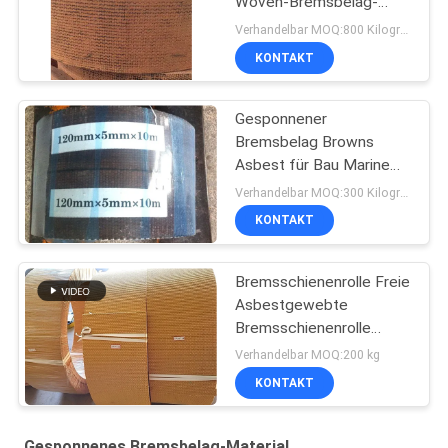
Woven-Bremsbelag-
materielles Bremsband
Verhandelbar MOQ:800 Kilogramm
zeichnet
KONTAKT
Gesponnener
Bremsbelag Browns
Asbest für Bau Marine
Machinery
Verhandelbar MOQ:300 Kilogramm
KONTAKT
Bremsschienenrolle Freie
Asbestgewebte
Bremsschienenrolle
Bremsschienenrolle
Verhandelbar MOQ:200 kg
KONTAKT
Gesponnenes Bremsbelag-Material