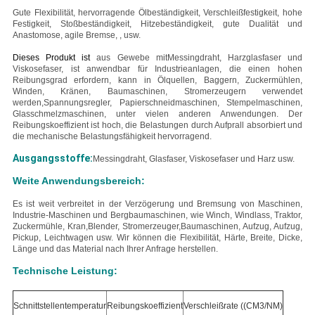
Gute Flexibilität, hervorragende Ölbeständigkeit, Verschleißfestigkeit, hohe
Festigkeit, Stoßbeständigkeit, Hitzebeständigkeit, gute Dualität und
Anastomose, agile Bremse, , usw.
Dieses Produkt ist
aus Gewebe mit
Messingdraht, Harzglasfaser und
Viskosefaser
, ist anwendbar für Industrieanlagen, die einen hohen
Reibungsgrad erfordern, kann in Ölquellen, Baggern, Zuckermühlen,
Winden, Kränen, Baumaschinen, Stromerzeugern verwendet
werden,Spannungsregler, Papierschneidmaschinen, Stempelmaschinen,
Glasschmelzmaschinen, unter vielen anderen Anwendungen.
Der
Reibungskoeffizient ist hoch, die Belastungen durch Aufprall absorbiert und
die mechanische Belastungsfähigkeit hervorragend.
Ausgangsstoffe:
Messingdraht, Glasfaser, Viskosefaser und Harz usw.
Weite Anwendungsbereich:
Es ist weit verbreitet in der Verzögerung und Bremsung von Maschinen,
Industrie-Maschinen und Bergbaumaschinen, wie Winch, Windlass, Traktor,
Zuckermühle, Kran,Blender, Stromerzeuger,Baumaschinen, Aufzug, Aufzug,
Pickup, Leichtwagen usw.
Wir können die Flexibilität, Härte, Breite, Dicke,
Länge und das Material nach Ihrer Anfrage herstellen.
Technische Leistung:
Schnittstellentemperatur
Reibungskoeffizient
Verschleißrate ((CM3/NM)