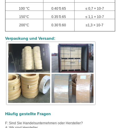
100 °C
0.40 ̊0.65
≤ 0,7 × 10-7
150°C
0.35 ̊0.65
≤ 1,1 × 10-7
200°C
0.30 ̊0.60
≤1,3 × 10-7
Verpackung und Versand:
Häufig gestellte Fragen
F: Sind Sie Handelsunternehmen oder Hersteller?
A: Wir sind Hersteller.