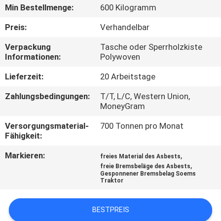
Min Bestellmenge:
600 Kilogramm
TRETEN
Preis:
Verhandelbar
SIE
Verpackung
Tasche oder Sperrholzkiste
MIT
Informationen:
Polywoven
UNS
Lieferzeit:
20 Arbeitstage
IN
Zahlungsbedingungen:
T/T, L/C, Western Union,
VERBINDUNG
MoneyGram
Versorgungsmaterial-
700 Tonnen pro Monat
FORDERN
Fähigkeit:
SIE EIN
Markieren:
,
freies Material des Asbests
,
freie Bremsbeläge des Asbests
ZITAT
Gesponnener Bremsbelag Soems
Traktor
SITEMAP
BESTPREIS