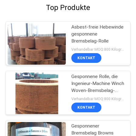
Top Produkte
Asbest-freie Hebewinde
gesponnene
Bremsbelag-Rolle
Verhandelbar MOQ:800 Kilogramm
KONTAKT
Gesponnene Rolle, die
Ingenieur-Machine Winch
Woven-Bremsbelag-
materielles Bremsband
Verhandelbar MOQ:800 Kilogramm
zeichnet
KONTAKT
Gesponnener
Bremsbelag Browns