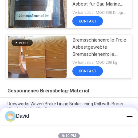
Asbest für Bau Marine
Machinery
Verhandelbar MOQ:300 Kilogramm
KONTAKT
Bremsschienenrolle Freie
Asbestgewebte
Bremsschienenrolle
Bremsschienenrolle
Verhandelbar MOQ:200 kg
KONTAKT
Gesponnenes Bremsbelag-Material
Drawworks Woven Brake Lining Brake Lining Roll with Brass
Wire Inside for Windlass
David
Anlegeschleife Gewebte Bremsbeläge Automobilbremsbeläge
Material mit Messing
9:10 PM