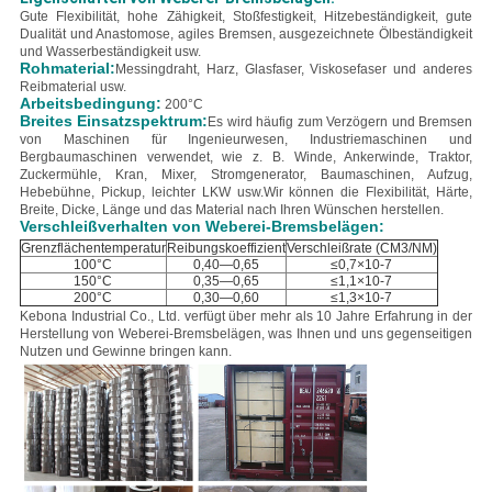
Gute Flexibilität, hohe Zähigkeit, Stoßfestigkeit, Hitzebeständigkeit, gute
Dualität und Anastomose, agiles Bremsen, ausgezeichnete Ölbeständigkeit
und Wasserbeständigkeit usw.
Rohmaterial:
Messingdraht, Harz, Glasfaser, Viskosefaser und anderes
Reibmaterial usw.
Arbeitsbedingung:
200°C
Breites Einsatzspektrum:
Es wird häufig zum Verzögern und Bremsen
von Maschinen für Ingenieurwesen, Industriemaschinen und
Bergbaumaschinen verwendet, wie z. B. Winde, Ankerwinde, Traktor,
Zuckermühle, Kran, Mixer, Stromgenerator, Baumaschinen, Aufzug,
Hebebühne, Pickup, leichter LKW usw.
Wir können die Flexibilität, Härte,
Breite, Dicke, Länge und das Material nach Ihren Wünschen herstellen.
Verschleißverhalten von Weberei-Bremsbelägen:
Grenzflächentemperatur
Reibungskoeffizient
Verschleißrate (CM3/NM)
100°C
0,40—0,65
≤0,7×10-7
150°C
0,35—0,65
≤1,1×10-7
200°C
0,30—0,60
≤1,3×10-7
Kebona Industrial Co., Ltd. verfügt über mehr als 10 Jahre Erfahrung in der
Herstellung von Weberei-Bremsbelägen, was Ihnen und uns gegenseitigen
Nutzen und Gewinne bringen kann.