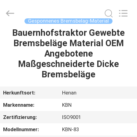
Kebona
Industry
Co.,
Ltd.
All
Gesponnenes Bremsbelag-Material
Rights
Reserved.
Bauernhofstraktor Gewebte
HAUS
Bremsbeläge Material OEM
PRODUKTE
Angebotene
Maßgeschneiderte Dicke
ÜBER
Bremsbeläge
UNS
Herkunftsort:
Henan
FABRIK-
Markenname:
KBN
AUSFLUG
Zertifizierung:
ISO9001
QUALITÄTSKONTROLLE
Modellnummer:
KBN-83