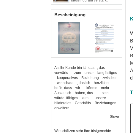
Messingdraht verstärkt
Bescheinigung
K
W
B
V
B
M
Als Ihr Kunde bin ich das , das
A
vorwärts zum unser langfristiges
d
kooperatives Beziehung zwischen
wir schaut. , das ich herzlichst
hoffe, dass wir könnte mehr
T
Austausch haben, das sein
würde, fähiges zum unsere
bilaterales Geschäfts- Beziehungen
erweitern.
—— Steve
Wir schätzen sehr Ihre fristgerechte