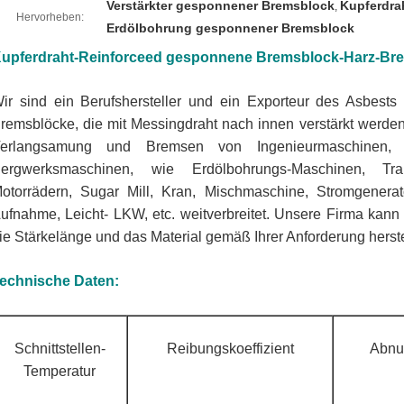
Verstärkter gesponnener Bremsblock
Kupferdra
,
Hervorheben:
Erdölbohrung gesponnener Bremsblock
upferdraht-Reinforceed gesponnene Bremsblock-Harz-Br
ir sind ein Berufshersteller und ein Exporteur des Asbest
remsblöcke, die mit Messingdraht nach innen verstärkt werd
erlangsamung und Bremsen von Ingenieurmaschinen, 
ergwerksmaschinen, wie Erdölbohrungs-Maschinen, Tra
otorrädern, Sugar Mill, Kran, Mischmaschine, Stromgenerat
ufnahme, Leicht- LKW, etc. weitverbreitet.
Unsere Firma kann di
ie Stärkelänge und das Material gemäß Ihrer Anforderung herste
echnische Daten:
Schnittstellen-
Reibungskoeffizient
Abnu
Temperatur