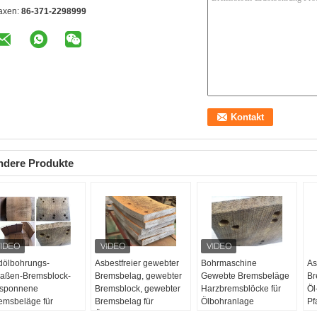
axen:
86-371-2298999
ndere Produkte
dölbohrungs-
Asbestfreier gewebter
Bohrmaschine
As
raßen-Bremsblock-
Bremsbelag, gewebter
Gewebte Bremsbeläge
Br
sponnene
Bremsblock, gewebter
Harzbremsblöcke für
Öl
emsbeläge für
Bremsbelag für
Ölbohranlage
Pf
hrmaschinen
Ölbohrungen
Anwendungen:
OE