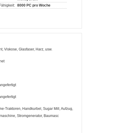
ähigkeit:
8000 PC pro Woche
, Viskose, Glasfaser, Harz, usw.
net
ngefertigt
ngefertigt
e-Traktoren, Handkurbel, Sugar Mill, Aufzug,
maschine, Stromgenerator, Baumasc