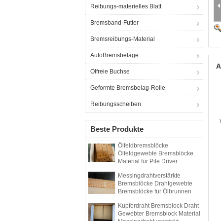
Reibungs-materielles Blatt
Bremsband-Futter
Bremsreibungs-Material
AutoBremsbeläge
A
Ölfreie Buchse
Geformte Bremsbelag-Rolle
Reibungsscheiben
Beste Produkte
Ölfeldbremsblöcke
Ölfeldgewebte Bremsblöcke
Material für Pile Driver
Bohrgerät
Messingdrahtverstärkte
Bremsblöcke Drahtgewebte
Bremsblöcke für Ölbrunnen
Kupferdraht Bremsblock Draht
Gewebter Bremsblock Material