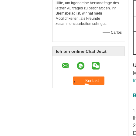
Hilfe, um irgendeine Versandfrage des
letzten Auftrages zu beschäftigen. Ihr
Bremsbelag ist, wir hat mehr
Möglichkeiten, als Freunde
zusammenzuarbeiten sehr gut.
—— Carlos
Ich bin online Chat Jetzt
U
M
I
B
1
I
2
D