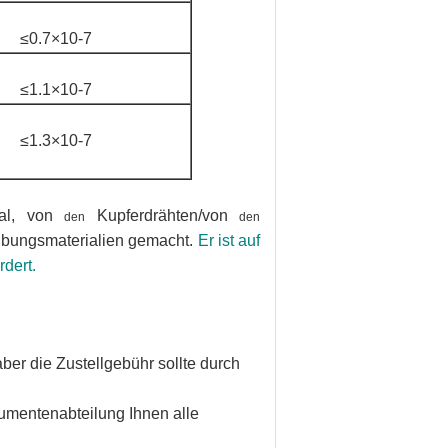
≤0.7×10-7
≤1.1×10-7
≤1.3×10-7
l, von
Kupferdrähten/von
den
den
bungsmaterialien gemacht.
Er ist auf
dert.
ber die Zustellgebühr sollte durch
umentenabteilung Ihnen alle