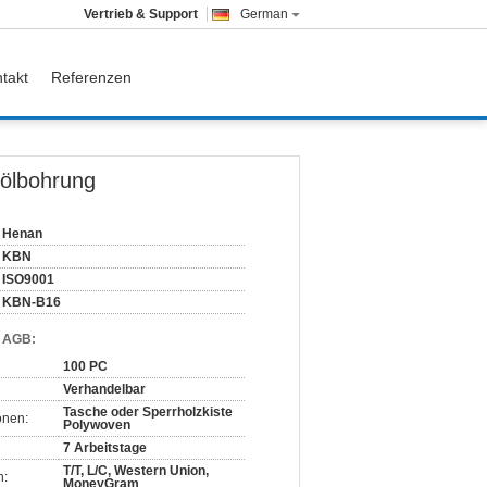
Vertrieb & Support
German
takt
Referenzen
dölbohrung
Henan
KBN
ISO9001
KBN-B16
d AGB:
100 PC
Verhandelbar
Tasche oder Sperrholzkiste
onen:
Polywoven
7 Arbeitstage
T/T, L/C, Western Union,
n:
MoneyGram