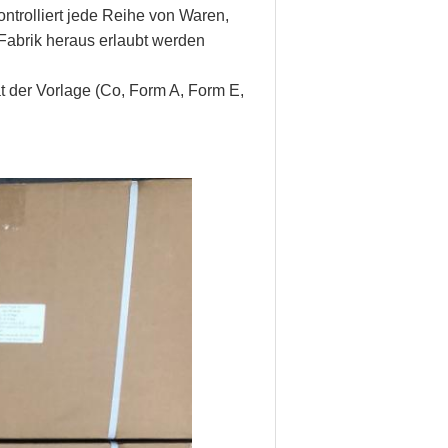
ontrolliert jede Reihe von Waren,
r Fabrik heraus erlaubt werden
ikat der Vorlage (Co, Form A, Form E,