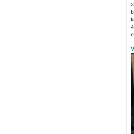
3
b
k
4
e
V