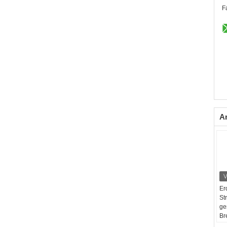
F
A
Er
St
ge
Br
Bo