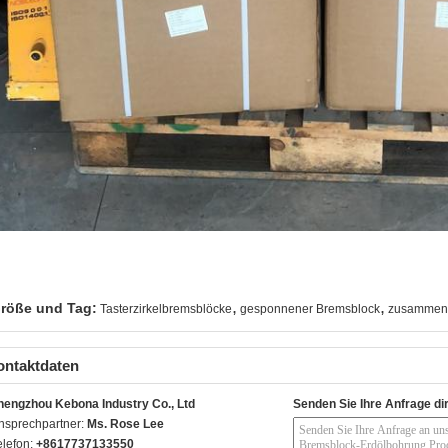
,
,
röße und Tag:
Tasterzirkelbremsblöcke
gesponnener Bremsblock
zusammeng
ontaktdaten
hengzhou Kebona Industry Co., Ltd
Senden Sie Ihre Anfrage di
nsprechpartner:
Ms. Rose Lee
elefon:
+8617737133550