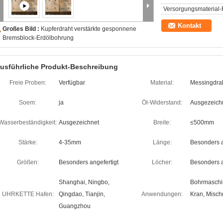
Versorgungsmaterial-F
Kontakt
Großes Bild :
Kupferdraht verstärkte gesponnene
Bremsblock-Erdölbohrung
usführliche Produkt-Beschreibung
Freie Proben:
Verfügbar
Material:
Messingdraht
Soem:
ja
Öl-Widerstand:
Ausgezeich
Wasserbeständigkeit:
Ausgezeichnet
Breite:
≤500mm
Stärke:
4-35mm
Länge:
Besonders a
Größen:
Besonders angefertigt
Löcher:
Besonders a
Shanghai, Ningbo,
Bohrmaschin
UHRKETTE Hafen:
Qingdao, Tianjin,
Anwendungen:
Kran, Misch
Guangzhou