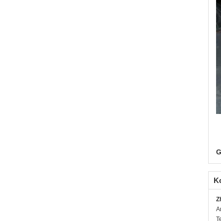
G
K
Z
A
T