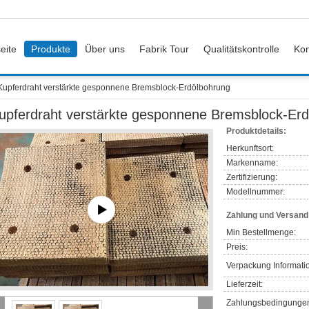
eite
Produkte
Über uns
Fabrik Tour
Qualitätskontrolle
Kon
Kupferdraht verstärkte gesponnene Bremsblock-Erdölbohrung
upferdraht verstärkte gesponnene Bremsblock-Er
Produktdetails:
Herkunftsort:
Markenname:
Zertifizierung:
Modellnummer:
Zahlung und Versan
Min Bestellmenge:
Preis:
Verpackung Informati
Lieferzeit:
Zahlungsbedingunge