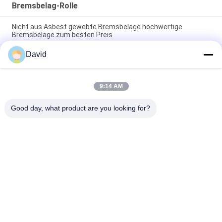
Bremsbelag-Rolle
Nicht aus Asbest gewebte Bremsbeläge hochwertige
Bremsbeläge zum besten Preis
David
Asbestfreie Bremsbelagrolle Temperaturbereich 40°C bis
300°C Gewicht 25 kg Ideal für Bremsanwendungen von
Industriefahrzeugen
9:14 AM
Hohe Haltbarkeit Reibungsrolle 2 mm Dicke zur Steigerung der
Maschinenleistung durch Reibungskontrolle und Langlebigkeit
Good day, what product are you looking for?
Beliebte Kategorien
Alle
Bremsbelag-Rolle
Bremsrollenfutter
Gesponnene 
Bremsblock-Material
Bremsbelag-Rolle
Gesponnenes 
Industrieller 