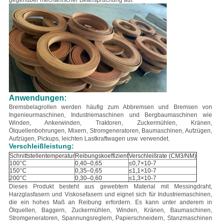
gegenüber mechanischer Beanspruchung auf.
Anwendungen:
Bremsbelagrollen werden häufig zum Abbremsen und Bremsen von
Ingenieurmaschinen, Industriemaschinen und Bergbaumaschinen wie
Winden, Ankerwinden, Traktoren, Zuckermühlen, Kränen,
Ölquellenbohrungen, Mixern, Stromgeneratoren, Baumaschinen, Aufzügen,
Aufzügen, Pickups, leichten Lastkraftwagen usw. verwendet.
Verschleißleistung:
Schnittstellentemperatur
Reibungskoeffizient
Verschleißrate (CM3/NM)
100°C
0,40–0,65
≤0,7×10-7
150°C
0,35–0,65
≤1,1×10-7
200°C
0,30–0,60
≤1,3×10-7
Dieses Produkt besteht aus gewebtem Material mit Messingdraht,
Harzglasfasern und Viskosefasern und eignet sich für Industriemaschinen,
die ein hohes Maß an Reibung erfordern. Es kann unter anderem in
Ölquellen, Baggern, Zuckermühlen, Winden, Kränen, Baumaschinen,
Stromgeneratoren, Spannungsreglern, Papierschneidern, Stanzmaschinen