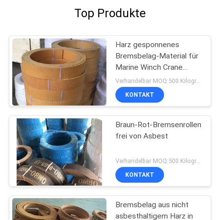
Top Produkte
Harz gesponnenes
Bremsbelag-Material für
Marine Winch Crane
Hoist Tractor-Ölfeld
Verhandelbar MOQ:500 Kilogramm
KONTAKT
Braun-Rot-Bremsenrollen
frei von Asbest
Verhandelbar MOQ:500 Kilogramm
KONTAKT
Bremsbelag aus nicht
asbesthaltigem Harz in