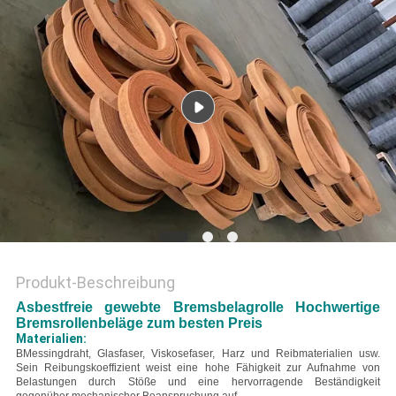
PRIVACY
POLICY
Produkt-Beschreibung
Asbestfreie gewebte Bremsbelagrolle Hochwertige
Bremsrollenbeläge zum besten Preis
Materialien:
B
Messingdraht, Glasfaser, Viskosefaser, Harz und Reibmaterialien usw.
Sein Reibungskoeffizient weist eine hohe Fähigkeit zur Aufnahme von
Belastungen durch Stöße und eine hervorragende Beständigkeit