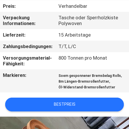
Preis:
Verhandelbar
TRETEN
Verpackung
Tasche oder Sperrholzkiste
SIE
Informationen:
Polywoven
MIT
Lieferzeit:
15 Arbeitstage
UNS
Zahlungsbedingungen:
T/T, L/C
IN
Versorgungsmaterial-
800 Tonnen pro Monat
VERBINDUNG
Fähigkeit:
Markieren:
,
Soem gesponnener Bremsbelag Rolls
FORDERN
,
8m Längen-Bremsrollenfutter
Öl-Widerstand-Bremsrollenfutter
SIE EIN
ZITAT
BESTPREIS
SITEMAP