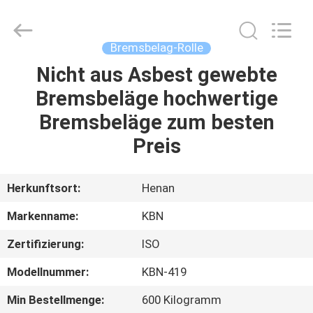
Kebona
Industry
Co.,
Ltd.
All
Bremsbelag-Rolle
Rights
Reserved.
Nicht aus Asbest gewebte
HAUS
Bremsbeläge hochwertige
PRODUKTE
Bremsbeläge zum besten
Preis
ÜBER
UNS
Herkunftsort:
Henan
Markenname:
KBN
FABRIK-
Zertifizierung:
ISO
AUSFLUG
Modellnummer:
KBN-419
QUALITÄTSKONTROLLE
Min Bestellmenge:
600 Kilogramm