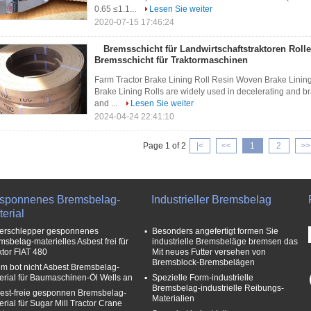
0.65 ≤1.1...
Lesen Sie weiter
2020-07-15 17:46:24
Bremsschicht für Landwirtschaftstraktoren Roll
Bremsschicht für Traktormaschinen
Farm Tractor Brake Lining Roll Resin Woven Brake Lining 
Brake Lining Rolls are widely used in decelerating and b
and ...
Lesen Sie weiter
2024-04-24 22:41:10
Page 1 of 2
|<
<<
1
2
>>
sponnenes Bremsbelag-
Industrieller Bremsbelag
erial
erschlepper gesponnenes
Besonders angefertigt formen Sie
msbelag-materielles Asbest frei für
industrielle Bremsbeläge bremsen das
ktor FIAT 480
Mit neues Futter versehen von
Bremsblock-Bremsbelägen
m bot nicht Asbest Bremsbelag-
erial für Baumaschinen-Öl Wells an
Spezielle Form-industrielle
Bremsbelag-industrielle Reibungs-
est-freie gesponnen Bremsbelag-
Materialien
erial für Sugar Mill Tractor Crane