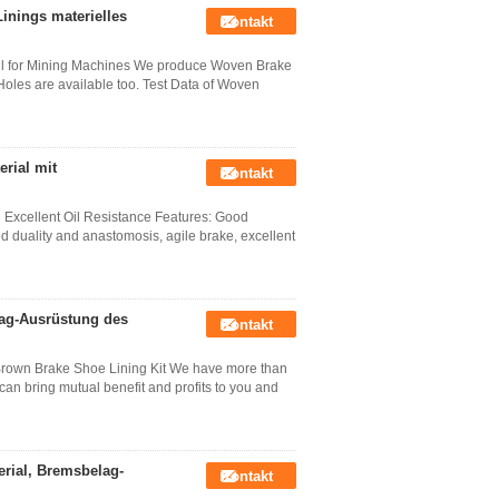
inings materielles
Kontakt
Roll for Mining Machines We produce Woven Brake
 Holes are available too. Test Data of Woven
rial mit
Kontakt
 Excellent Oil Resistance Features: Good
good duality and anastomosis, agile brake, excellent
lag-Ausrüstung des
Kontakt
Brown Brake Shoe Lining Kit We have more than
an bring mutual benefit and profits to you and
rial, Bremsbelag-
Kontakt