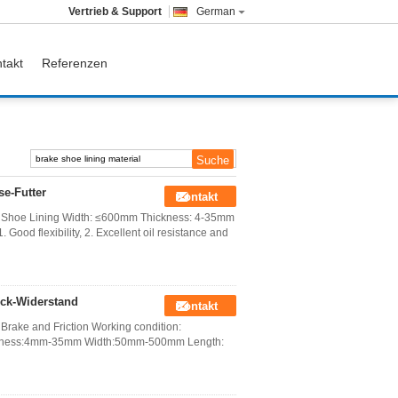
Vertrieb & Support
German
takt
Referenzen
e-Futter
Kontakt
e Shoe Lining Width: ≤600mm Thickness: 4-35mm
Good flexibility, 2. Excellent oil resistance and
ock-Widerstand
Kontakt
Brake and Friction Working condition:
hickness:4mm-35mm Width:50mm-500mm Length: