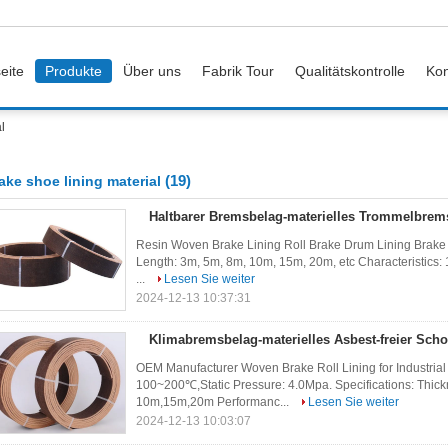
eite
Produkte
Über uns
Fabrik Tour
Qualitätskontrolle
Kon
l
(19)
ake shoe lining material
Haltbarer Bremsbelag-materielles Trommelbrems
Resin Woven Brake Lining Roll Brake Drum Lining Brak
Length: 3m, 5m, 8m, 10m, 15m, 20m, etc Characteristics: 1. 
...
Lesen Sie weiter
2024-12-13 10:37:31
Klimabremsbelag-materielles Asbest-freier Sch
OEM Manufacturer Woven Brake Roll Lining for Industrial 
100~200℃,Static Pressure: 4.0Mpa. Specifications: T
10m,15m,20m Performanc...
Lesen Sie weiter
2024-12-13 10:03:07