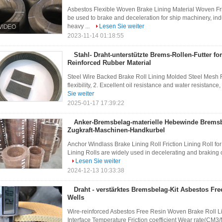
Asbestos Flexible Woven Brake Lining Material Woven Fri
be used to brake and deceleration for ship machinery, in
heavy ...
Lesen Sie weiter
2023-11-14 01:18:55
Stahl- Draht-unterstützte Brems-Rollen-Futter f
Reinforced Rubber Material
Steel Wire Backed Brake Roll Lining Molded Steel Mesh 
flexibility, 2. Excellent oil resistance and water resistance,
Sie weiter
2025-01-17 17:39:22
Anker-Bremsbelag-materielle Hebewinde Bremsb
Zugkraft-Maschinen-Handkurbel
Anchor Windlass Brake Lining Roll Friction Lining Roll f
Lining Rolls are widely used in decelerating and braking 
Lesen Sie weiter
2024-12-13 10:33:38
Draht - verstärktes Bremsbelag-Kit Asbestos Fr
Wells
Wire-reinforced Asbestos Free Resin Woven Brake Roll Li
Interface Temperature Friction coefficient Wear rate(