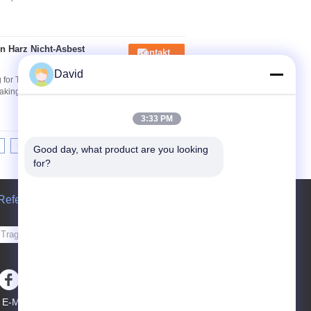
en Harz Nicht-Asbest
Kontakt
David
for Tractors Grinded Various applications :
raking of engineer machines, industry machines
3:33 PM
>|
Good day, what product are you looking 
for?
Referenzen
Senden Sie
sgs
E-Mail
Seitenverzeichnis
|