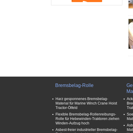
Bremsbelag-Rolle
Ge
Mat
Harz gesponnenes Bremsbelag-
Ack
Material für Marine Winch Crane Hoist
Bre
Tractor-Ölfeld
Tra
Flexible Bremsbelag-Rollenreibungs-
Soe
Rolle für Hebewinden-Traktoren ziehen
Mat
Winden-Aufzug hoch
Asb
Asbest-freier industrieller Bremsbelag-
Mat