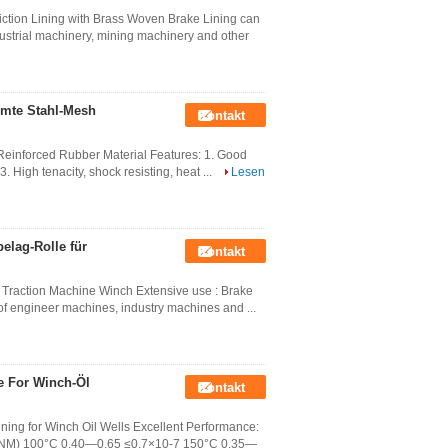
ction Lining with Brass Woven Brake Lining can
dustrial machinery, mining machinery and other
ormte Stahl-Mesh
Kontakt
Reinforced Rubber Material Features: 1. Good
 3. High tenacity, shock resisting, heat ...
Lesen
elag-Rolle für
Kontakt
or Traction Machine Winch Extensive use : Brake
of engineer machines, industry machines and ...
ee For Winch-Öl
Kontakt
ning for Winch Oil Wells Excellent Performance:
CM3/NM) 100°C 0.40—0.65 ≤0.7×10-7 150°C 0.35—