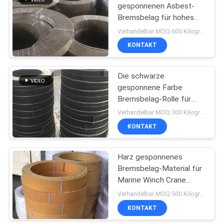
gesponnenen Asbest-
Bremsbelag für hohes
Maß des Reibungs-
Verhandelbar MOQ:600 Kilogramm
Feldes
KONTAKT
Die schwarze
gesponnene Farbe
Bremsbelag-Rolle für
Ankerwinde-Liegeplatz-
Verhandelbar MOQ:300 Kilogramm
Handkurbel mit Messing
KONTAKT
Harz gesponnenes
Bremsbelag-Material für
Marine Winch Crane
Hoist Tractor-Ölfeld
Verhandelbar MOQ:500 Kilogramm
KONTAKT