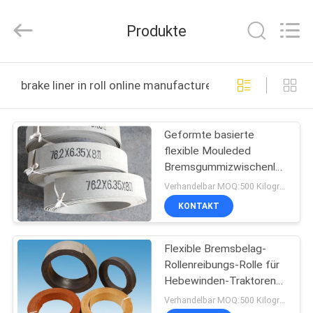
Kebona
Industry
Co.,
Produkte
Ltd.
All
Rights
Reserved.
HAUS
brake liner in roll online manufacture
PRODUKTE
Geformte basierte
flexible Mouleded
ÜBER
Bremsgummizwischenlage
UNS
Bremsbelag Rolls in Rolls
Verhandelbar MOQ:500 Kilogramm
KONTAKT
FABRIK-
Flexible Bremsbelag-
AUSFLUG
Rollenreibungs-Rolle für
Hebewinden-Traktoren
QUALITÄTSKONTROLLE
ziehen Winden-Aufzug
Verhandelbar MOQ:500 Kilogramm