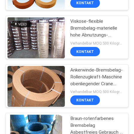
hoch
KONTAKT
TRETEN
Viskose-flexible
SIE
Bremsbelag-materielle
MIT
hohe Abnutzungs-
UNS
Leistung gesponnenes
Verhandelbar MOQ:500 Kilogramm
Futter
IN
KONTAKT
VERBINDUNG
Ankerwinde-Bremsbelag-
Rollenzugkraft-Maschine
FORDERN
obenliegender Crane
Brake Lining
SIE EIN
Verhandelbar MOQ:500 Kilogramm
KONTAKT
ZITAT
Braun-rotenfarbenes
SITEMAP
Bremsbelag
Asbestfreies Gebrauch in