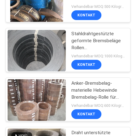
Windglas-Traktoren
PRIVACY
Verhandelbar MOQ:500 Kilogramm
Bremsbelag
KONTAKT
POLICY
Stahldrahtgestützte
geformte Bremsbeläge
Rollen
Stahlnetzverstärkte
Verhandelbar MOQ:1000 Kilogramm
Gummibremsbeläge
KONTAKT
Anker-Bremsbelag-
materielle Hebewinde
Bremsbelag-Rolle für
Zugkraft-Maschinen-
Verhandelbar MOQ:600 Kilogramm
Handkurbel
KONTAKT
Draht unterstützte