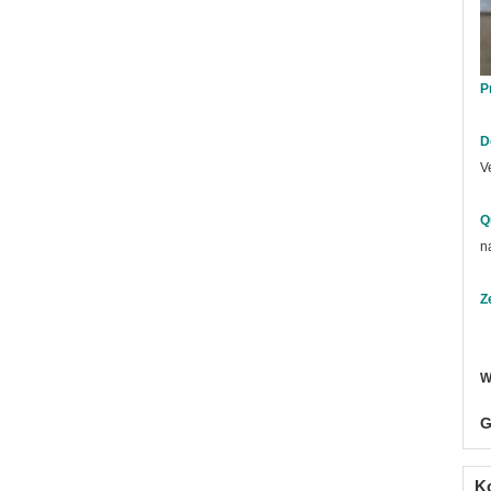
P
D
V
Q
n
Z
W
G
K