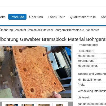
eite
Produkte
Über uns
Fabrik Tour
Qualitätskontrolle
Kon
Ölbohrung Gewebter Bremsblock Material Bohrgerät Bremsblöcke Pfahlfahrer
lbohrung Gewebter Bremsblock Material Bohrgerät
Produktdetails:
Herkunftsort:
Markenname:
Zertifizierung:
Modellnummer:
Zahlung und Versan
Min Bestellmenge:
Preis:
Verpackung Informati
Lieferzeit:
Zahlungsbedingunge