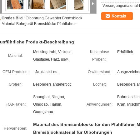
Versorgungsmaterial-F
Kontakt
Großes Bild :
Ölbohrung Gewebter Bremsblock
Material Bohrgerät Bremsblöcke Pfahlfahrer
usführliche Produkt-Beschreibung
Messingdraht, Viskose,
Kostenlose
Erhältlich
Material:
Glasfaser, Harz, usw.
Proben:
OEM-Produkte:
- Ja, das ist es.
Ölwiderstand:
Ausgezeichne
Größen:
Besonders angefertigt
Löcher:
Besonders an
Shanghai, Ningbo,
Bohrmaschine,
FOB-Hafen:
Qingdao, Tianjin,
Anwendungen:
Kran, Mischm
Guangzhou
Material des Bremsenblocks für den Pfahlfahrer
M
,
Hervorheben:
Bremsblockmaterial für Ölbohrungen