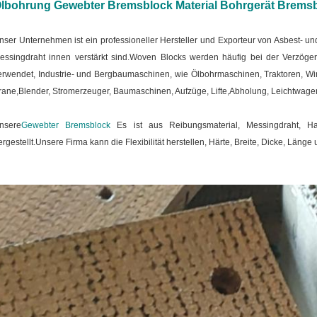
lbohrung Gewebter Bremsblock Material Bohrgerät Bremsb
nser Unternehmen ist ein professioneller Hersteller und Exporteur von Asbest- u
essingdraht innen verstärkt sind.Woven Blocks werden häufig bei der Verz
erwendet, Industrie- und Bergbaumaschinen, wie Ölbohrmaschinen, Traktoren, Wi
rane,Blender, Stromerzeuger, Baumaschinen, Aufzüge, Lifte,Abholung, Leichtwage
nsere
Gewebter Bremsblock
Es ist aus Reibungsmaterial, Messingdraht, H
ergestellt.Unsere Firma kann die Flexibilität herstellen, Härte, Breite, Dicke, Läng