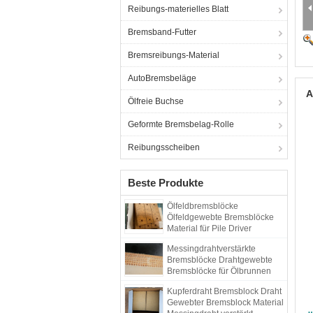
Reibungs-materielles Blatt
Bremsband-Futter
Bremsreibungs-Material
AutoBremsbeläge
A
Ölfreie Buchse
Geformte Bremsbelag-Rolle
Reibungsscheiben
Beste Produkte
Ölfeldbremsblöcke
Ölfeldgewebte Bremsblöcke
Material für Pile Driver
Bohrgerät
Messingdrahtverstärkte
Bremsblöcke Drahtgewebte
Bremsblöcke für Ölbrunnen
Kupferdraht Bremsblock Draht
Gewebter Bremsblock Material