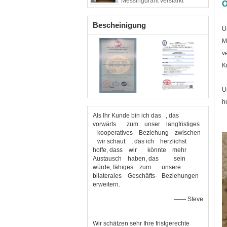
Messingdraht verstärkt
Ö
Bescheinigung
U
M
v
K
U
h
Als Ihr Kunde bin ich das , das
vorwärts zum unser langfristiges
kooperatives Beziehung zwischen
wir schaut. , das ich herzlichst
hoffe, dass wir könnte mehr
Austausch haben, das sein
würde, fähiges zum unsere
bilaterales Geschäfts- Beziehungen
erweitern.
—— Steve
Wir schätzen sehr Ihre fristgerechte