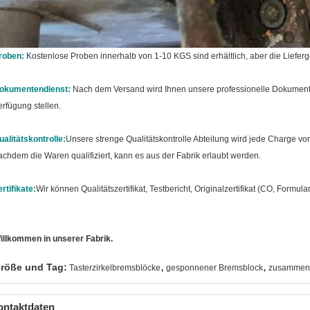
roben:
Kostenlose Proben innerhalb von 1-10 KGS sind erhältlich, aber die Lieferge
okumentendienst:
Nach dem Versand wird Ihnen unsere professionelle Dokumente
erfügung stellen.
ualitätskontrolle:
Unsere strenge Qualitätskontrolle Abteilung wird jede Charge v
achdem die Waren qualifiziert, kann es aus der Fabrik erlaubt werden.
ertifikate:
Wir können Qualitätszertifikat, Testbericht, Originalzertifikat (CO, Formula
illkommen in unserer Fabrik.
,
,
röße und Tag:
Tasterzirkelbremsblöcke
gesponnener Bremsblock
zusammeng
ontaktdaten