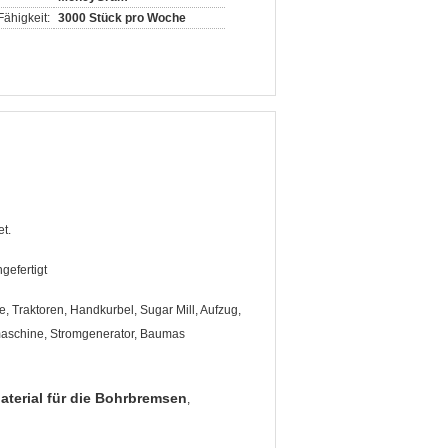
ähigkeit:
3000 Stück pro Woche
t.
gefertigt
 Traktoren, Handkurbel, Sugar Mill, Aufzug,
aschine, Stromgenerator, Baumas
aterial für die Bohrbremsen
,