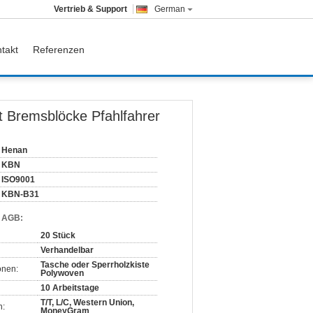
Vertrieb & Support
German
takt
Referenzen
 Bremsblöcke Pfahlfahrer
Henan
KBN
ISO9001
KBN-B31
d AGB:
20 Stück
Verhandelbar
Tasche oder Sperrholzkiste
onen:
Polywoven
10 Arbeitstage
T/T, L/C, Western Union,
n:
MoneyGram