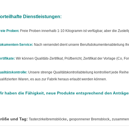
orteilhafte Dienstleistungen:
reie Proben:
Freie Proben innerhalb 1-10 Kilogramm ist verfügbar, aber die Zustell
okumenten-Service:
Nach versendet dient unsere Berufsdokumentenabteilung Ihne
ertifikate:
Wir können Qualitäts-Zertifikat, Prüfbericht, Zertifikat der Vorlage (Co, For
ualitätskontrolle:
Unsere strenge Qualitätskontrollabteilung kontrolliert jede Reih
ualifizierten Waren, es aus zur Fabrik heraus erlaubt werden können.
ir haben die Fähigkeit, neue Produkte entsprechend den Anträge
,
,
röße und Tag:
Tasterzirkelbremsblöcke
gesponnener Bremsblock
zusammeng