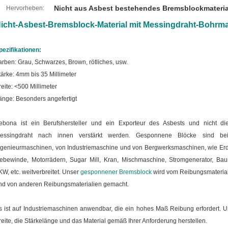
Nicht aus Asbest bestehendes Bremsblockmateria
Hervorheben:
icht-Asbest-Bremsblock-Material mit Messingdraht-Bohr
pezifikationen:
arben: Grau, Schwarzes, Brown, rötliches, usw.
tärke: 4mm bis 35 Millimeter
reite: <500 Millimeter
änge: Besonders angefertigt
ebona ist ein Berufshersteller und ein Exporteur des Asbests und nicht d
essingdraht nach innen verstärkt werden. Gesponnene Blöcke sind 
ngenieurmaschinen, von Industriemaschine und von Bergwerksmaschinen, wie Erd
ebewinde, Motorrädern, Sugar Mill, Kran, Mischmaschine, Stromgenerator, Bau
KW, etc. weitverbreitet. Unser
gesponnener Bremsblock
wird vom Reibungsmaterial
nd von anderen Reibungsmaterialien gemacht.
s ist auf Industriemaschinen anwendbar, die ein hohes Maß Reibung erfordert. Uns
reite, die Stärkelänge und das Material gemäß Ihrer Anforderung herstellen.