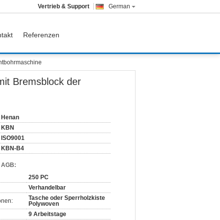
Vertrieb & Support
German
takt
Referenzen
ahtbohrmaschine
mit Bremsblock der
Henan
KBN
ISO9001
KBN-B4
d AGB:
250 PC
Verhandelbar
Tasche oder Sperrholzkiste
onen:
Polywoven
9 Arbeitstage