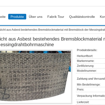
eite
Produkte
Über uns
Fabrik Tour
Qualitätskontrolle
Kon
Nicht aus Asbest bestehendes Bremsblockmaterial mit Bremsblock der Messingdr
icht aus Asbest bestehendes Bremsblockmaterial 
essingdrahtbohrmaschine
Produktdetails:
Herkunftsort:
Markenname:
Zertifizierung:
Modellnummer:
Zahlung und Versan
Min Bestellmenge:
Preis:
Verpackung Informati
Lieferzeit: