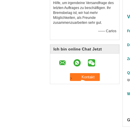
Hilfe, um irgendeine Versandfrage des
letzten Auftrages zu beschäftigen. Ihr
Bremsbelag ist, wir hat mehr
V
Möglichkeiten, als Freunde
zusammenzuarbeiten sehr gut.
—— Carlos
F
D
Ich bin online Chat Jetzt
Z
Q
q
W
G