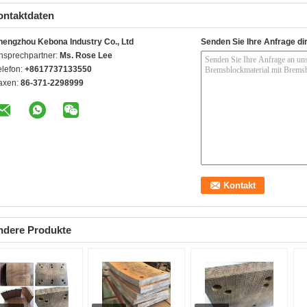
ontaktdaten
hengzhou Kebona Industry Co., Ltd
Senden Sie Ihre Anfrage di
nsprechpartner:
Ms. Rose Lee
elefon:
+8617737133550
axen:
86-371-2298999
ndere Produkte