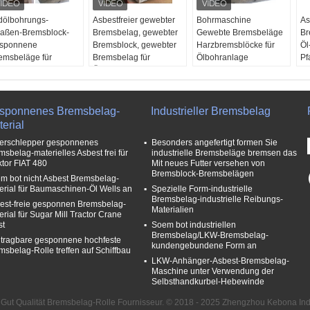
dölbohrungs-
Asbestfreier gewebter
Bohrmaschine
As
raßen-Bremsblock-
Bremsbelag, gewebter
Gewebte Bremsbeläge
Br
sponnene
Bremsblock, gewebter
Harzbremsblöcke für
Öl
emsbeläge für
Bremsbelag für
Ölbohranlage
Pf
hrmaschinen
Ölbohrungen
Anwendungen:
OE
B -Port:
Shanghai,
Größen:
Angepasst
Bohrmaschine-
Er
ngbo, Qingdao,
Löcher:
Erhältlich
Traktoren, Handkurbel,
Öl
anjin, Guangzhou
Freie Proben:
Ja
Sugar Mill, Aufzug,
Au
sponnenes Bremsbelag-
Industrieller Bremsbelag
wendungen:
Anwendungen:
Kran, Mischmaschine,
Gr
erial
hrmaschine-
Bohrmaschinen,
Stromgenerator,
an
erschlepper gesponnenes
Besonders angefertigt formen Sie
aktoren, Handkurbel,
Maschinen für den
Baumasc
Lö
msbelag-materielles Asbest frei für
industrielle Bremsbeläge bremsen das
gar Mill, Aufzug,
Maschinenbau,
Material:
Messingdraht,
ktor FIAT 480
Mit neues Futter versehen von
an, Mischmaschine,
Maschinen für die
Viskose, Glasfaser,
Bremsblock-Bremsbelägen
m bot nicht Asbest Bremsbelag-
romgenerator,
Industrie
Harz, usw.
erial für Baumaschinen-Öl Wells an
Spezielle Form-industrielle
umasc
Kostenlose Proben:
Bremsbelag-industrielle Reibungs-
est-freie gesponnen Bremsbelag-
terial:
Messingdraht,
Erhältlich
Materialien
erial für Sugar Mill Tractor Crane
skose, Glasfaser,
OEM-Produkte:
- Ja,
st
Soem bot industriellen
rz, usw.
das ist es.
Bremsbelag/LKW-Bremsbelag-
 tragbare gesponnene hochfeste
eie Proben:
Ja
kundengebundene Form an
msbelag-Rolle treffen auf Schiffbau
LKW-Anhänger-Asbest-Bremsbelag-
Maschine unter Verwendung der
Selbsthandkurbel-Hebewinde
 Gut Qualität Bremsbelag-Rolle Fournisseur. © 2018 - 2025 Zhengzhou Kebona Indus