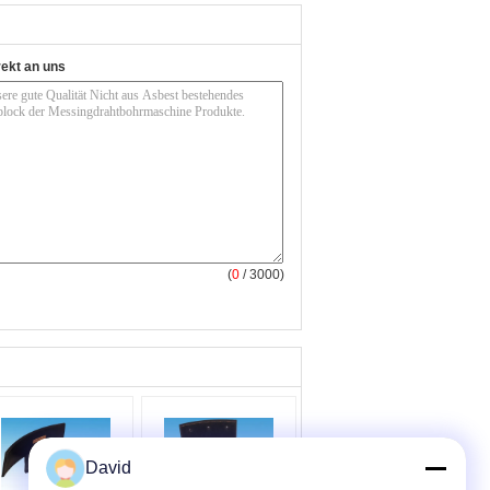
rekt an uns
(
0
/ 3000)
David