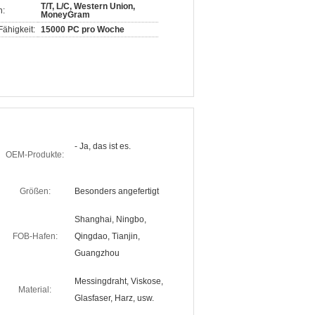
T/T, L/C, Western Union,
n:
MoneyGram
ähigkeit:
15000 PC pro Woche
- Ja, das ist es.
OEM-Produkte:
Größen:
Besonders angefertigt
Shanghai, Ningbo,
FOB-Hafen:
Qingdao, Tianjin,
Guangzhou
Messingdraht, Viskose,
Material:
Glasfaser, Harz, usw.