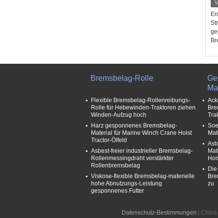
Er
St
ge
Br
Bo
FO
Ni
Ti
Bremsbelag-Rolle
Ge
An
Mat
Bo
Flexible Bremsbelag-Rollenreibungs-
Ack
Tr
Rolle für Hebewinden-Traktoren ziehen
Bre
Su
Winden-Aufzug hoch
Tra
Kr
Harz gesponnenes Bremsbelag-
Soe
St
Material für Marine Winch Crane Hoist
Mat
Ba
Tractor-Ölfeld
Asb
Ma
Asbest-freier industrieller Bremsbelag-
Mat
Vi
Rollenmessingdraht verstärkter
Hoi
Ha
Rollenbremsbelag
Die
Fr
Viskose-flexible Bremsbelag-materielle
Bre
hohe Abnutzungs-Leistung
zu
gesponnenes Futter
Datenschutz-Bestimmungen
| China