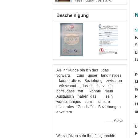
Messingdraht verstärkt
N
Bescheinigung
S
F
S
B
L
Als Ihr Kunde bin ich das , das
K
vorwärts zum unser langfristiges
kooperatives Beziehung zwischen
M
wir schaut. , das ich herzlichst
I
hoffe, dass wir könnte mehr
Austausch haben, das sein
H
würde, fähiges zum unsere
L
bilaterales Geschäfts- Beziehungen
u
erweitern.
—— Steve
E
B
Wir schätzen sehr Ihre fristgerechte