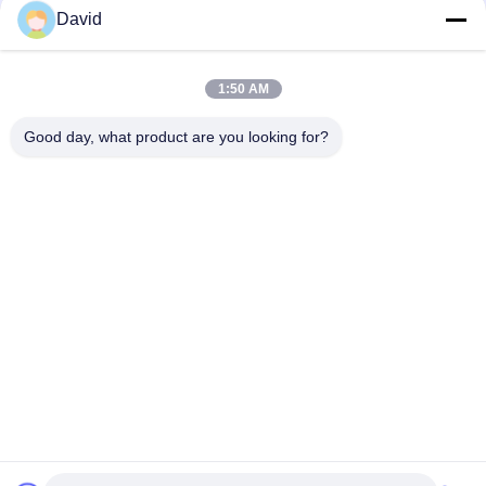
David
Basierter Bremsreibungs-materieller hohe Reibungs-
Gummikoeffizient
1:50 AM
Drahtrost-Harz-Bremsreibungsmaterial mit Messingdraht-
Dunkelbremsbelag
Good day, what product are you looking for?
Beliebte Kategorien
Alle
Bremsbelag-Rolle
Bremsrollenfutter
Gesponnene 
Bremsblock-Material
Bremsbelag-Rolle
Gesponnenes 
Industrieller 
Bremsbelag-Material
Bremsbelag
Asbest-Freier 
Siegelring-Dichtung
Bremsbelag