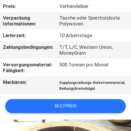
Preis:
Verhandelbar
TRETEN
Verpackung
Tasche oder Sperrholzkiste
SIE
Informationen:
Polywoven
MIT
Lieferzeit:
10 Arbeitstage
UNS
Zahlungsbedingungen:
T/T, L/C, Western Union,
IN
MoneyGram
VERBINDUNG
Versorgungsmaterial-
500 Tonnen pro Monat
Fähigkeit:
FORDERN
Markieren:
,
Kupplungsreibungs-Diskettenmaterial
Reibungsbremsbügel
SIE EIN
ZITAT
BESTPREIS
SITEMAP