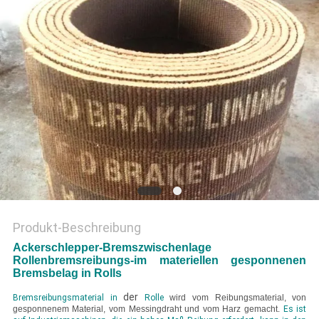
PRIVACY
POLICY
Produkt-Beschreibung
Ackerschlepper-Bremszwischenlage
Rollenbremsreibungs-im materiellen gesponnenen
Bremsbelag in Rolls
der
Bremsreibungsmaterial in
Rolle
wird vom Reibungsmaterial, von
gesponnenem Material, vom Messingdraht und vom Harz gemacht.
Es ist