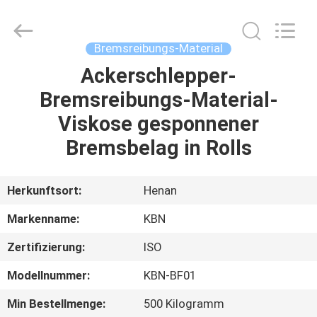
Kebona
Industry
Co.,
Ltd.
All
Bremsreibungs-Material
Rights
Reserved.
Ackerschlepper-
HAUS
Bremsreibungs-Material-
PRODUKTE
Viskose gesponnener
Bremsbelag in Rolls
ÜBER
UNS
Herkunftsort:
Henan
Markenname:
KBN
FABRIK-
Zertifizierung:
ISO
AUSFLUG
Modellnummer:
KBN-BF01
QUALITÄTSKONTROLLE
Min Bestellmenge:
500 Kilogramm