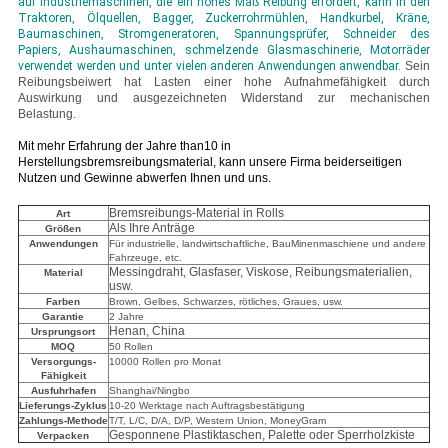
auf Industriemaschinen, die ein hohes Maß Reibung erfordert, kann in den
Traktoren, Ölquellen, Bagger, Zuckerrohrmühlen, Handkurbel, Kräne,
Baumaschinen, Stromgeneratoren, Spannungsprüfer, Schneider des
Papiers, Aushaumaschinen, schmelzende Glasmaschinerie, Motorräder
verwendet werden und unter vielen anderen Anwendungen anwendbar.
Sein
Reibungsbeiwert hat Lasten einer hohe Aufnahmefähigkeit durch
Auswirkung und ausgezeichneten Widerstand zur mechanischen
Belastung.
Mit mehr Erfahrung der Jahre than10 in
Herstellungsbremsreibungsmaterial, kann unsere Firma beiderseitigen
Nutzen und Gewinne abwerfen Ihnen und uns.
Bremsreibungs-Material in Rolls
Art
Als Ihre Anträge
Größen
Anwendungen
Für industrielle, landwirtschaftliche, BauMinenmaschiene und andere
Fahrzeuge, etc.
Messingdraht, Glasfaser, Viskose, Reibungsmaterialien,
Material
usw.
Farben
Brown, Gelbes, Schwarzes, rötliches, Graues, usw.
Garantie
2 Jahre
Henan, China
Ursprungsort
MOQ
50 Rollen
Versorgungs-
10000 Rollen pro Monat
Fähigkeit
Ausfuhrhafen
Shanghai/Ningbo
Lieferungs-Zyklus
10-20 Werktage nach Auftragsbestätigung
Zahlungs-Methode
T/T, L/C, D/A, D/P, Western Union, MoneyGram
Gesponnene Plastiktaschen, Palette oder Sperrholzkiste
Verpacken