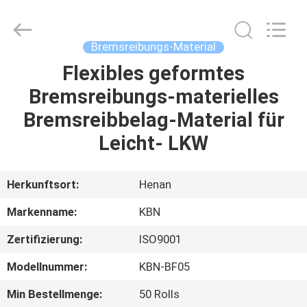
Kebona
Industry
Co.,
Ltd.
All
Bremsreibungs-Material
Rights
Reserved.
Flexibles geformtes
HAUS
Bremsreibungs-materielles
PRODUKTE
Bremsreibbelag-Material für
Leicht- LKW
ÜBER
UNS
Herkunftsort:
Henan
Markenname:
KBN
FABRIK-
Zertifizierung:
ISO9001
AUSFLUG
Modellnummer:
KBN-BF05
QUALITÄTSKONTROLLE
Min Bestellmenge:
50 Rolls