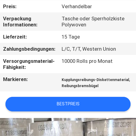
Preis:
Verhandelbar
TRETEN
Verpackung
Tasche oder Sperrholzkiste
SIE
Informationen:
Polywoven
MIT
Lieferzeit:
15 Tage
UNS
Zahlungsbedingungen:
L/C, T/T, Western Union
IN
Versorgungsmaterial-
10000 Rolls pro Monat
VERBINDUNG
Fähigkeit:
Markieren:
,
Kupplungsreibungs-Diskettenmaterial
FORDERN
Reibungsbremsbügel
SIE EIN
ZITAT
BESTPREIS
SITEMAP