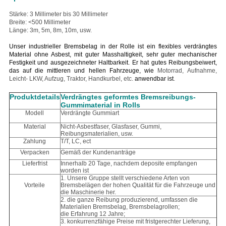
Stärke: 3 Millimeter bis 30 Millimeter
Breite: <500 Millimeter
Länge: 3m, 5m, 8m, 10m, usw.
Unser industrieller Bremsbelag in der Rolle ist ein flexibles verdrängtes
Material ohne Asbest, mit guter Masshaltigkeit, sehr guter mechanischer
Festigkeit und ausgezeichneter Haltbarkeit. Er hat gutes Reibungsbeiwert,
das auf die mittleren und hellen Fahrzeuge, wie
Motorrad, Aufnahme,
Leicht- LKW, Aufzug, Traktor, Handkurbel, etc.
anwendbar ist
.
Produktdetails
Verdrängtes geformtes Bremsreibungs-
Gummimaterial in Rolls
Modell
Verdrängte Gummiart
Material
Nicht-Asbestfaser, Glasfaser, Gummi,
Reibungsmaterialien, usw.
Zahlung
T/T, LC, ect
Verpacken
Gemäß der Kundenanträge
Lieferfrist
Innerhalb 20 Tage, nachdem deposite empfangen
worden ist
1. Unsere Gruppe stellt verschiedene Arten von
Vorteile
Bremsbelägen der hohen Qualität für die Fahrzeuge und
die Maschinerie her.
2. die ganze Reibung produzierend, umfassen die
Materialien Bremsbelag, Bremsbelagrollen;
die Erfahrung 12 Jahre;
3. konkurrenzfähige Preise mit fristgerechter Lieferung,