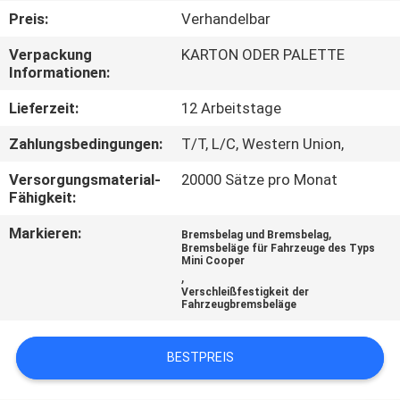
Preis:
Verhandelbar
TRETEN
Verpackung
KARTON ODER PALETTE
SIE
Informationen:
MIT
Lieferzeit:
12 Arbeitstage
UNS
Zahlungsbedingungen:
T/T, L/C, Western Union,
IN
Versorgungsmaterial-
20000 Sätze pro Monat
VERBINDUNG
Fähigkeit:
Markieren:
,
Bremsbelag und Bremsbelag
FORDERN
Bremsbeläge für Fahrzeuge des Typs
Mini Cooper
SIE EIN
,
Verschleißfestigkeit der
ZITAT
Fahrzeugbremsbeläge
BESTPREIS
SITEMAP