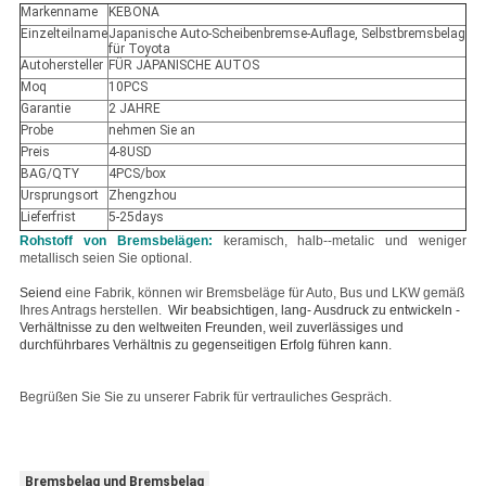
Markenname
KEBONA
Einzelteilname
Japanische Auto-Scheibenbremse-Auflage, Selbstbremsbelag
für Toyota
Autohersteller
FÜR JAPANISCHE AUTOS
Moq
10PCS
Garantie
2 JAHRE
Probe
nehmen Sie an
Preis
4-8USD
BAG/QTY
4PCS/box
Ursprungsort
Zhengzhou
Lieferfrist
5-25days
Rohstoff von Bremsbelägen:
keramisch, halb--metalic und weniger
metallisch seien Sie optional.
Seiend
eine Fabrik, können wir Bremsbeläge für Auto, Bus und LKW gemäß
Ihres Antrags herstellen.
Wir beabsichtigen, lang- Ausdruck zu entwickeln -
Verhältnisse zu den weltweiten Freunden, weil zuverlässiges und
durchführbares Verhältnis zu gegenseitigen Erfolg führen kann.
Begrüßen Sie Sie zu unserer Fabrik für vertrauliches Gespräch.
Bremsbelag und Bremsbelag