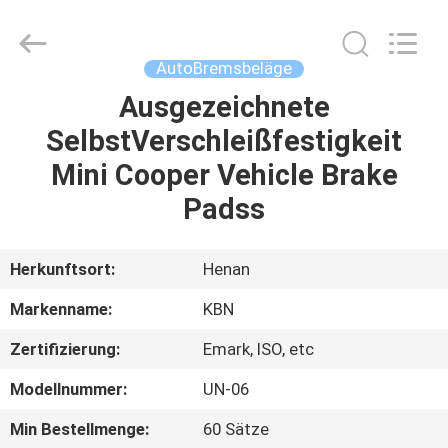
Kebona
Industry
Co.,
Ltd.
All
AutoBremsbeläge
Rights
Reserved.
Ausgezeichnete
HAUS
SelbstVerschleißfestigkeit
PRODUKTE
Mini Cooper Vehicle Brake
Padss
ÜBER
UNS
Herkunftsort:
Henan
Markenname:
KBN
FABRIK-
Zertifizierung:
Emark, ISO, etc
AUSFLUG
Modellnummer:
UN-06
QUALITÄTSKONTROLLE
Min Bestellmenge:
60 Sätze