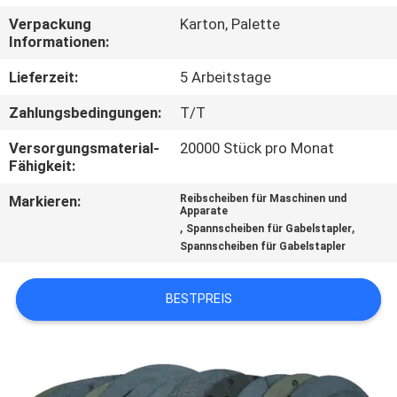
Verpackung
Karton, Palette
TRETEN
Informationen:
SIE
Lieferzeit:
5 Arbeitstage
MIT
Zahlungsbedingungen:
T/T
UNS
Versorgungsmaterial-
20000 Stück pro Monat
IN
Fähigkeit:
VERBINDUNG
Markieren:
Reibscheiben für Maschinen und
Apparate
,
,
Spannscheiben für Gabelstapler
FORDERN
Spannscheiben für Gabelstapler
SIE EIN
BESTPREIS
ZITAT
SITEMAP