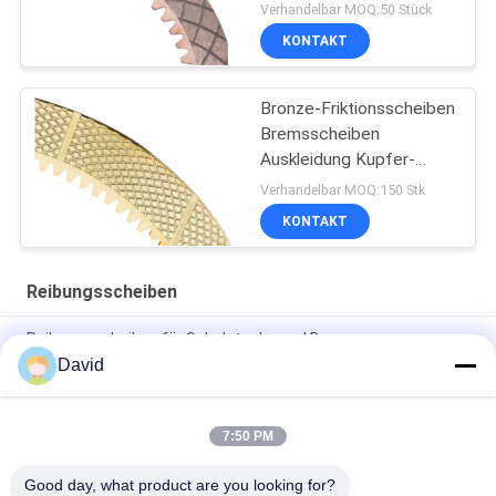
Bremsscheibe
Verhandelbar MOQ:50 Stück
Reibungsscheibe
KONTAKT
Kupferschebe
Bronze-Friktionsscheiben
Bremsscheiben
Auskleidung Kupfer-
Friktionsscheiben
Verhandelbar MOQ:150 Stk
Messing-
KONTAKT
Friktionsscheiben
Reibungsscheiben
Reibungsscheiben für Gabelstapler und Bagger
David
Nassbremsscheiben Kupfer-Friktionsscheiben Bronze-
Kupplungsbremsscheiben Liner
7:50 PM
Spannscheiben für Gabelstapler für Bagger Spannscheiben
für Getriebe Kupplung Nasse Bremse
Good day, what product are you looking for?