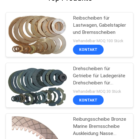
Reibscheiben für
Lastwagen, Gabelstapler
und Bremsscheiben
Verhandelbar MOQ:100 Stück
KONTAKT
Drehscheiben für
Getriebe für Ladegeräte
Drehscheiben für
Gabelstapler,
Verhandelbar MOQ:30 Stück
Kupplungsbremsscheiben
KONTAKT
Reibungsscheibe Bronze
Marine Bremsscheibe
Auskleidung Nasse