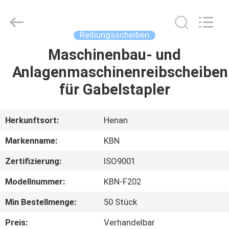
Kebona
Industry
Co.,
Ltd.
All
Reibungsscheiben
Rights
Reserved.
Maschinenbau- und
HAUS
Anlagenmaschinenreibscheiben
PRODUKTE
für Gabelstapler
ÜBER
Herkunftsort:
Henan
UNS
Markenname:
KBN
Zertifizierung:
ISO9001
FABRIK-
Modellnummer:
KBN-F202
AUSFLUG
Min Bestellmenge:
50 Stück
QUALITÄTSKONTROLLE
Preis:
Verhandelbar