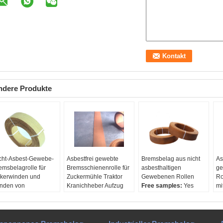
ndere Produkte
cht-Asbest-Gewebe-
Asbestfrei gewebte
Bremsbelag aus nicht
As
emsbelagrolle für
Bremsschienenrolle für
asbesthaltigen
ge
kerwinden und
Zuckermühle Traktor
Gewebenen Rollen
Ro
nden von
Kranichheber Aufzug
Free samples:
Yes
mi
dustriemaschinen
Width:
≤600mm
OEM:
Yes
Wi
ee samples:
Yes
Thickness:
4-35mm
Breite:
≤ 600 mm
Th
EM:
Yes
Applications:
Farm
Thickness:
4-35mm
Ap
B Port:
Shanghai,
Tractor, Winch,
Tr