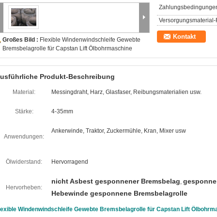
Zahlungsbedingunge
Versorgungsmaterial-F
Kontakt
Großes Bild :
Flexible Windenwindschleife Gewebte
Bremsbelagrolle für Capstan Lift Ölbohrmaschine
usführliche Produkt-Beschreibung
Material:
Messingdraht, Harz, Glasfaser, Reibungsmaterialien usw.
Stärke:
4-35mm
Ankerwinde, Traktor, Zuckermühle, Kran, Mixer usw
Anwendungen:
Ölwiderstand:
Hervorragend
nicht Asbest gesponnener Bremsbelag
gesponne
,
Hervorheben:
Hebewinde gesponnene Bremsbelagrolle
lexible Windenwindschleife Gewebte Bremsbelagrolle für Capstan Lift Ölbohrm