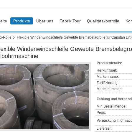
eite
Produkte
Über uns
Fabrik Tour
Qualitätskontrolle
Kon
g-Rolle
Flexible Windenwindschleife Gewebte Bremsbelagrolle für Capstan Lif
lexible Windenwindschleife Gewebte Bremsbelagroll
lbohrmaschine
Produktdetails:
Herkunftsort:
Markenname:
Zertifizierung:
Modellnummer:
Zahlung und Versan
Min Bestellmenge:
Preis:
Verpackung Informati
Lieferzeit: