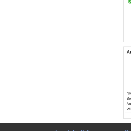
A
Ni
Br
An
Wi
In
Fr
O
FO