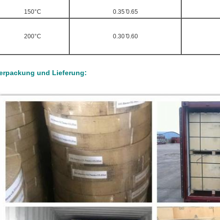
150°C
0.35 ̊0.65
200°C
0.30 ̊0.60
erpackung und Lieferung: