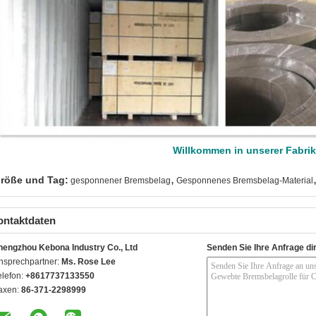
Willkommen in unserer Fabrik
,
röße und Tag:
gesponnener Bremsbelag
Gesponnenes Bremsbelag-Material
ontaktdaten
hengzhou Kebona Industry Co., Ltd
Senden Sie Ihre Anfrage di
nsprechpartner:
Ms. Rose Lee
elefon:
+8617737133550
axen:
86-371-2298999