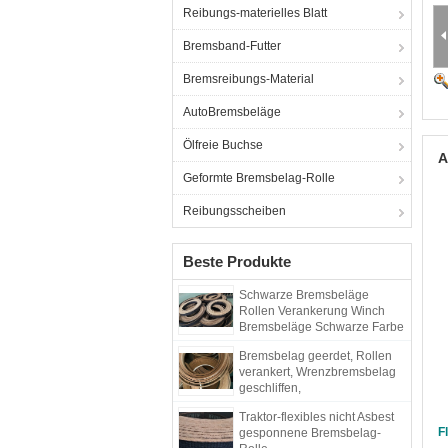
Reibungs-materielles Blatt
Bremsband-Futter
Bremsreibungs-Material
AutoBremsbeläge
Ölfreie Buchse
A
Geformte Bremsbelag-Rolle
Reibungsscheiben
Beste Produkte
Schwarze Bremsbeläge
Rollen Verankerung Winch
Bremsbeläge Schwarze Farbe
Gewebte Bremsbeläge
Bremsbelag geerdet, Rollen
verankert, Wrenzbremsbelag
geschliffen,
Gewebebremsbelag
Traktor-flexibles nicht Asbest
F
gesponnene Bremsbelag-