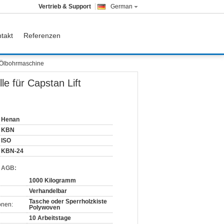
Vertrieb & Support
German
takt
Referenzen
t Ölbohrmaschine
e für Capstan Lift
Henan
KBN
ISO
KBN-24
d AGB:
1000 Kilogramm
Verhandelbar
Tasche oder Sperrholzkiste
onen:
Polywoven
10 Arbeitstage