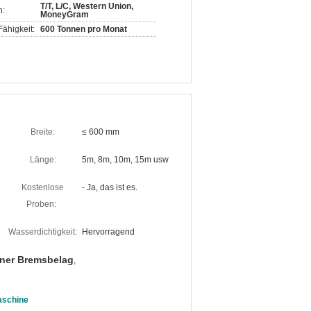
T/T, L/C, Western Union,
n:
MoneyGram
ähigkeit:
600 Tonnen pro Monat
Breite:
≤ 600 mm
Länge:
5m, 8m, 10m, 15m usw
Kostenlose
- Ja, das ist es.
Proben:
Wasserdichtigkeit:
Hervorragend
ner Bremsbelag
,
aschine