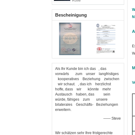
Rolle
W
Bescheinigung
N
A
E
W
M
Als Ihr Kunde bin ich das , das
vorwärts zum unser langfristiges
kooperatives Beziehung zwischen
V
wir schaut. , das ich herzlichst
hoffe, dass wir könnte mehr
Austausch haben, das sein
würde, fähiges zum unsere
bilaterales Geschäfts- Beziehungen
erweitern.
—— Steve
Wir schätzen sehr Ihre fristgerechte