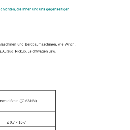
chichten, die Ihnen und uns gegenseitigen
ie-Maschinen und Bergbaumaschinen, wie Winch,
, Aufzug, Pickup, Leichtwagen usw.
rschleißrate ((CM3/NM)
≤ 0,7 × 10-7