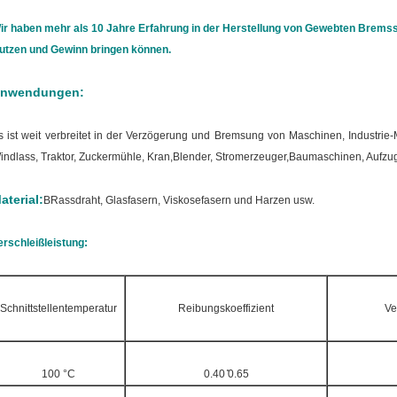
ir haben mehr als 10 Jahre Erfahrung in der Herstellung von Gewebten Bremss
utzen und Gewinn bringen können.
nwendungen:
s ist weit verbreitet in der Verzögerung und Bremsung von Maschinen, Industr
indlass, Traktor, Zuckermühle, Kran,Blender, Stromerzeuger,Baumaschinen, Aufzug
aterial:
B
Rassdraht, Glasfasern, Viskosefasern und Harzen usw.
erschleißleistung:
Schnittstellentemperatur
Reibungskoeffizient
Ve
100 °C
0.40 ̊0.65