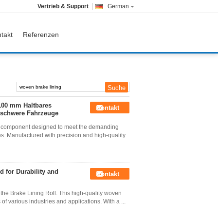
Vertrieb & Support
German
takt
Referenzen
 100 mm Haltbares
Kontakt
 schwere Fahrzeuge
ial component designed to meet the demanding
es. Manufactured with precision and high-quality
 for Durability and
Kontakt
the Brake Lining Roll. This high-quality woven
f various industries and applications. With a ...