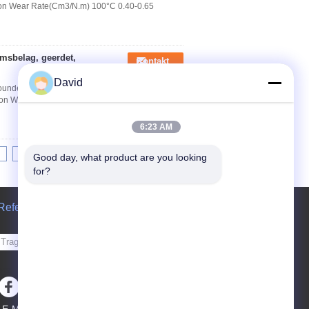
ction Wear Rate(Cm3/N.m) 100°C 0.40-0.65
emsbelag, geerdet,
Kontakt
David
ounded Woven Brake Lining Specifications of
ction Wear Rate(Cm3/N.m) 100°C 0.40-0.65
6:23 AM
8
9
10
>>
>|
Good day, what product are you looking 
for?
Referenzen
Senden Sie
sgs