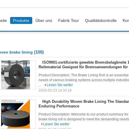
eite
Produkte
Über uns
Fabrik Tour
Qualitätskontrolle
Kon
(100)
ven brake lining
ISO9001-zertifizierte gewebte Bremsbelagbreite
Reibmaterial Geeignet für Bremsanwendungen für
Product Description: The Brake Lining Roll is an essent
needs of various braking systems across multiple industri
...
Lesen Sie weiter
2026-03-23 14:34:18
High Durability Woven Brake Lining The Standard
Enduring Performance
Product Description: Welcome to our product summary for 
brake lining roll is designed to meet the demanding needs o
Lesen Sie weiter