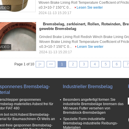
Woven Brake Lining Roll Temperature Coefficient of Fri
≤0.3×10-7 150°C 0...
Lesen Sie weiter
2024-11-13 15:20:17
Bremsbelag, zerkleinert, Rollen, Rotwinden, Br
gewebte Bremsbelag
Grinded Brake Lining Roll Redish Winch Brake Lining Gr
Woven Brake Lining Roll Temperature Coefficient of Fri
≤0.3×10-7 150°C 0...
Lesen Sie weiter
2024-11-13 15:20:17
Page 1 of 10
|<
<<
1
2
3
4
5
6
7
sponnenes Bremsbelag-
Industrieller Bremsbelag
erial
erschlepper gesponnenes
Besonders angefertigt formen Sie
msbelag-materielles Asbest frei für
industrielle Bremsbeläge bremsen das
ktor FIAT 480
Mit neues Futter versehen von
Bremsblock-Bremsbelägen
m bot nicht Asbest Bremsbelag-
erial für Baumaschinen-Öl Wells an
Spezielle Form-industrielle
Bremsbelag-industrielle Reibungs-
est-freie gesponnen Bremsbelag-
Materialien