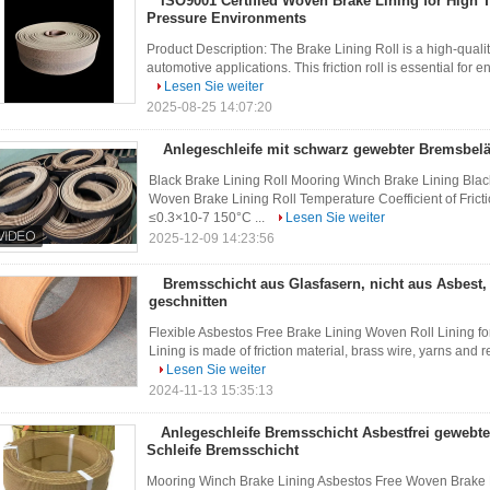
ISO9001 Certified Woven Brake Lining for High 
Pressure Environments
Product Description: The Brake Lining Roll is a high-quali
automotive applications. This friction roll is essential for
Lesen Sie weiter
2025-08-25 14:07:20
Anlegeschleife mit schwarz gewebter Bremsbel
Black Brake Lining Roll Mooring Winch Brake Lining Blac
Woven Brake Lining Roll Temperature Coefficient of Fri
≤0.3×10-7 150°C ...
Lesen Sie weiter
2025-12-09 14:23:56
Bremsschicht aus Glasfasern, nicht aus Asbest, 
geschnitten
Flexible Asbestos Free Brake Lining Woven Roll Lining fo
Lining is made of friction material, brass wire, yarns and re
Lesen Sie weiter
2024-11-13 15:35:13
Anlegeschleife Bremsschicht Asbestfrei gewebt
Schleife Bremsschicht
Mooring Winch Brake Lining Asbestos Free Woven Brake Li