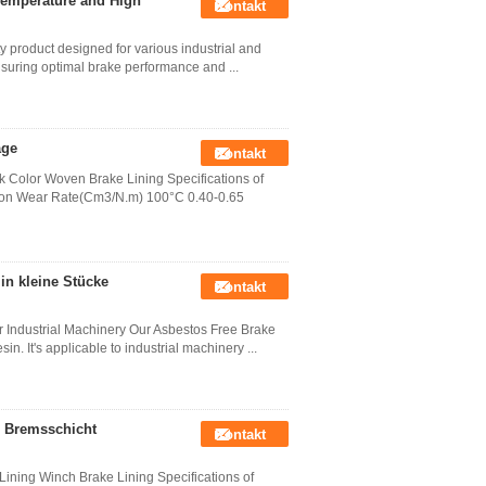
Temperature and High
Kontakt
ty product designed for various industrial and
 ensuring optimal brake performance and ...
äge
Kontakt
k Color Woven Brake Lining Specifications of
ction Wear Rate(Cm3/N.m) 100°C 0.40-0.65
in kleine Stücke
Kontakt
r Industrial Machinery Our Asbestos Free Brake
sin. It's applicable to industrial machinery ...
e Bremsschicht
Kontakt
ning Winch Brake Lining Specifications of