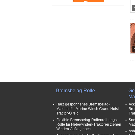
Bremsbelag-Rolle
Ge
Mat
Harz gesponnenes Bremsbelag-
Ack
Material für Marine Winch Crane Hoist
Bre
Tractor-Ölfeld
Tra
Flexible Bremsbelag-Rollenreibungs-
Soe
Rolle für Hebewinden-Traktoren ziehen
Mat
Winden-Aufzug hoch
Asb