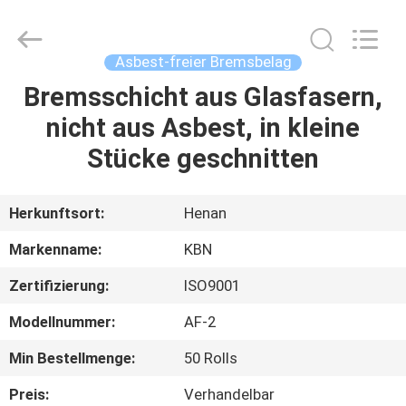
Kebona
Industry
Co.,
Ltd.
All
Asbest-freier Bremsbelag
Rights
Reserved.
Bremsschicht aus Glasfasern,
HAUS
nicht aus Asbest, in kleine
PRODUKTE
Stücke geschnitten
ÜBER
Herkunftsort:
Henan
UNS
Markenname:
KBN
Zertifizierung:
ISO9001
FABRIK-
Modellnummer:
AF-2
AUSFLUG
Min Bestellmenge:
50 Rolls
QUALITÄTSKONTROLLE
Preis:
Verhandelbar