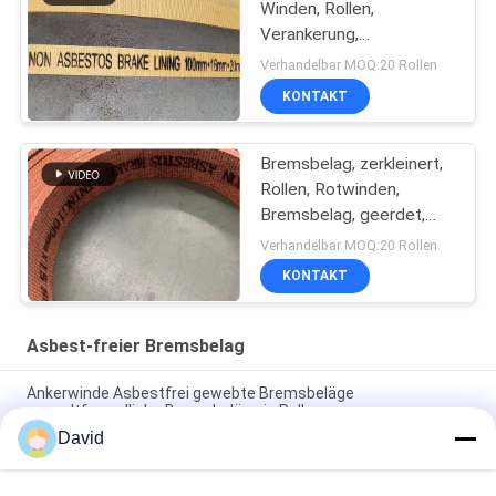
Winden, Rollen,
Verankerung,
Bremsschraube für
Verhandelbar MOQ:20 Rollen
Winden, Bremsschraube
KONTAKT
aus nicht aus Asbest
gewebten Stoffen
Bremsbelag, zerkleinert,
Rollen, Rotwinden,
Bremsbelag, geerdet,
gewebte Bremsbelag
Verhandelbar MOQ:20 Rollen
KONTAKT
Asbest-freier Bremsbelag
Ankerwinde Asbestfrei gewebte Bremsbeläge
umweltfreundliche Bremsbeläge in Rollen
David
Windlass Zuckermühle Asbestfreie Bremsbeläge für
Baumaschinen