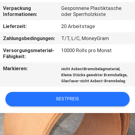
Verpackung
Gesponnene Plastiktasche
TRETEN
Informationen:
oder Sperrholzkiste
SIE
Lieferzeit:
20 Arbeitstage
MIT
Zahlungsbedingungen:
T/T, L/C, MoneyGram
UNS
Versorgungsmaterial-
10000 Rolls pro Monat
IN
Fähigkeit:
VERBINDUNG
Markieren:
,
nicht AsbestBremsbelagmaterial
,
Kleine Stücke gewebter Bremsbeläge
Glasfaser-nicht Asbest-Bremsbelag
FORDERN
SIE EIN
BESTPREIS
ZITAT
SITEMAP