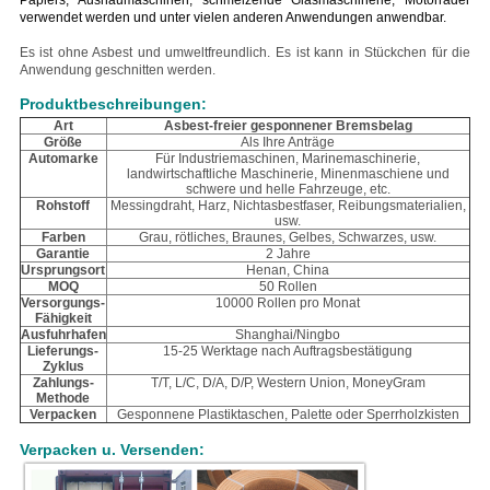
Papiers, Aushaumaschinen, schmelzende Glasmaschinerie, Motorräder
verwendet werden und unter vielen anderen Anwendungen anwendbar.
Es ist ohne Asbest und umweltfreundlich. Es ist kann in Stückchen für die
Anwendung geschnitten werden.
Produktbeschreibungen:
Art
Asbest-freier gesponnener Bremsbelag
Größe
Als Ihre Anträge
Automarke
Für Industriemaschinen, Marinemaschinerie,
landwirtschaftliche Maschinerie, Minenmaschiene und
schwere und helle Fahrzeuge, etc.
Rohstoff
Messingdraht, Harz, Nichtasbestfaser, Reibungsmaterialien,
usw.
Farben
Grau, rötliches, Braunes, Gelbes, Schwarzes, usw.
Garantie
2 Jahre
Ursprungsort
Henan, China
MOQ
50 Rollen
Versorgungs-
10000 Rollen pro Monat
Fähigkeit
Ausfuhrhafen
Shanghai/Ningbo
Lieferungs-
15-25 Werktage nach Auftragsbestätigung
Zyklus
Zahlungs-
T/T, L/C, D/A, D/P, Western Union, MoneyGram
Methode
Verpacken
Gesponnene Plastiktaschen, Palette oder Sperrholzkisten
Verpacken u. Versenden: