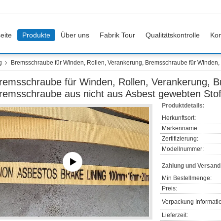
eite
Produkte
Über uns
Fabrik Tour
Qualitätskontrolle
Kon
g
Bremsschraube für Winden, Rollen, Verankerung, Bremsschraube für Winden,
remsschraube für Winden, Rollen, Verankerung, 
remsschraube aus nicht aus Asbest gewebten Sto
Produktdetails:
Herkunftsort:
Markenname:
Zertifizierung:
Modellnummer:
Zahlung und Versan
Min Bestellmenge:
Preis:
Verpackung Informati
Lieferzeit: