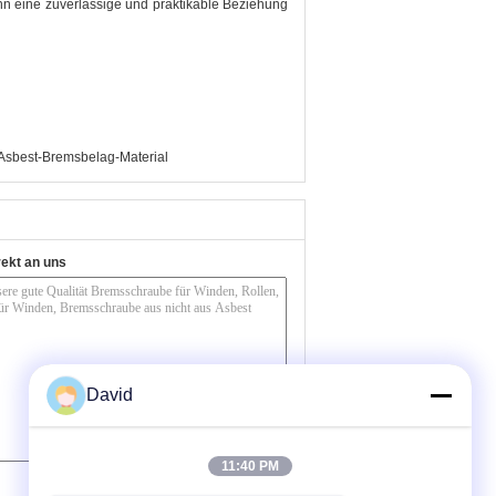
nn eine zuverlässige und praktikable Beziehung
 Asbest-Bremsbelag-Material
rekt an uns
David
11:40 PM
(
0
/ 3000)