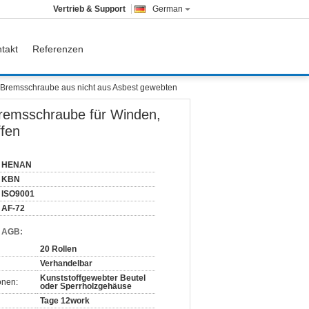
Vertrieb & Support
German
takt
Referenzen
 Bremsschraube aus nicht aus Asbest gewebten
Bremsschraube für Winden,
ffen
HENAN
KBN
ISO9001
AF-72
d AGB:
20 Rollen
Verhandelbar
Kunststoffgewebter Beutel
onen:
oder Sperrholzgehäuse
Tage 12work