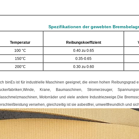
Spezifikationen der gewebten Bremsbelagr
Temperatur
Reibungskoeffizient
100 °C
0.40 zu 0.65
150°C
0.35-0.65
200°C
0.30 zu 0.60
Ich bin
Es ist für industrielle Maschinen geeignet, die einen hohen Reibungsgrad e
uckerfabriken,Winde, Krane, Baumaschinen, Stromerzeuger, Spannungsre
lasschmelzmaschinen, Motorräder und viele andere Industriezweige.
Die Bremssch
erschleißleistung versehen, gleichzeitig ist sie asbestfrei, umweltfreundlich und si