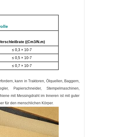
olle
Verschleißrate ((Cm
3/N.m)
≤ 0,3 × 10-7
≤ 0,5 × 10-7
≤ 0,7 × 10-7
rfordern, kann in Traktoren, Ölquellen, Baggern,
gler, Papierschneider, Stempelmaschinen,
iene mit Messingdraht im Inneren ist mit guter
cher für den menschlichen Körper.