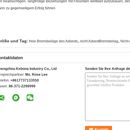
ir beabsichtigen, langfristige Beziehungen mit Freunden weltweit aufzubauen, de
ann zu gegenseitigem Erfolg führen.
,
,
röße und Tag:
freie Bremsbeläge des Asbests
nicht AsbestBremsbelag
Nicht
ontaktdaten
hengzhou Kebona Industry Co., Ltd
Senden Sie Ihre Anfrage di
nsprechpartner:
Ms. Rose Lee
elefon:
+8617737133550
axen:
86-371-2298999