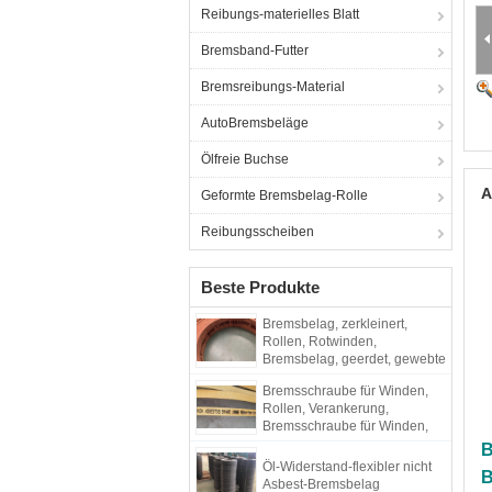
Reibungs-materielles Blatt
Bremsband-Futter
Bremsreibungs-Material
AutoBremsbeläge
Ölfreie Buchse
A
Geformte Bremsbelag-Rolle
Reibungsscheiben
Beste Produkte
Bremsbelag, zerkleinert,
Rollen, Rotwinden,
Bremsbelag, geerdet, gewebte
Bremsbelag
Bremsschraube für Winden,
Rollen, Verankerung,
Bremsschraube für Winden,
Bremsschraube aus nicht aus
B
Asbest gewebten Stoffen
Öl-Widerstand-flexibler nicht
B
Asbest-Bremsbelag