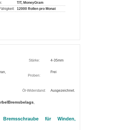
n:
T/T, MoneyGram
ähigkeit:
12000 Rollen pro Monat
Stärke:
4-35mm
ran,
Frei
Proben:
Öl-Widerstand:
Ausgezeichnet.
rbelBremsbelags
,
, Bremsschraube für Winden,