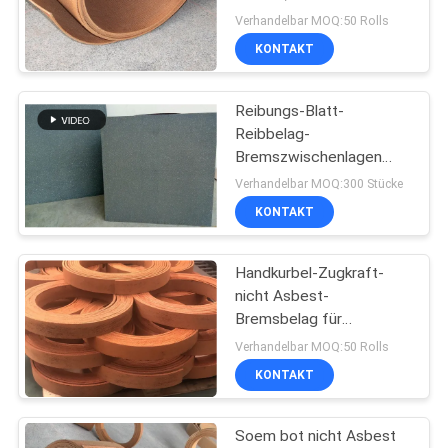
geschnitten
PRIVACY
Verhandelbar MOQ:50 Rolls
KONTAKT
POLICY
Reibungs-Blatt-
Reibbelag-
Bremszwischenlagen
geformter Reibungs-
Verhandelbar MOQ:300 Stücke
nicht Asbest-
KONTAKT
Bremsbelag
Handkurbel-Zugkraft-
nicht Asbest-
Bremsbelag für
Ackerschlepper
Verhandelbar MOQ:50 Rolls
KONTAKT
Soem bot nicht Asbest