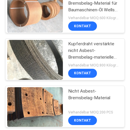
Bremsbelag-Material für
Baumaschinen-Öl Wells
an
Verhandelbar MOQ:600 Kilogramm
KONTAKT
Kupferdraht verstärkte
nicht Asbest-
Bremsbelag-materielle
hohe Flexibilität
Verhandelbar MOQ:800 Kilogramm
KONTAKT
Nicht Asbest-
Bremsbelag-Material
Verhandelbar MOQ:200 PCS
KONTAKT