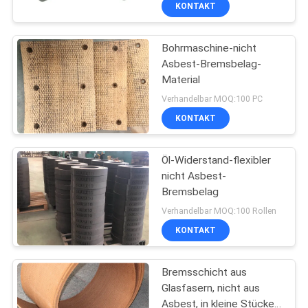
KONTAKT
Bremsbeläge
TRETEN
Bohrmaschine-nicht
SIE
Asbest-Bremsbelag-
MIT
Material
UNS
Verhandelbar MOQ:100 PC
KONTAKT
IN
VERBINDUNG
Öl-Widerstand-flexibler
nicht Asbest-
FORDERN
Bremsbelag
SIE EIN
Verhandelbar MOQ:100 Rollen
KONTAKT
ZITAT
Bremsschicht aus
SITEMAP
Glasfasern, nicht aus
Asbest, in kleine Stücke