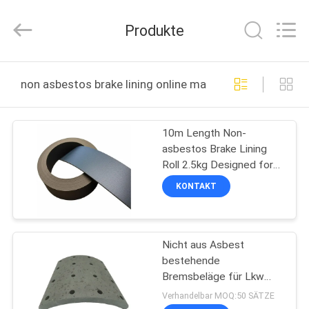
Kebona
Industry
Co.,
Produkte
Ltd.
All
Rights
Reserved.
HAUS
non asbestos brake lining online manufacture
PRODUKTE
10m Length Non-
asbestos Brake Lining
ÜBER
Roll 2.5kg Designed for
UNS
Heavy Duty Applications
KONTAKT
FABRIK-
Nicht aus Asbest
AUSFLUG
bestehende
Bremsbeläge für Lkw
QUALITÄTSKONTROLLE
Schwere Lkw
Verhandelbar MOQ:50 SÄTZE
Bremsbeläge 19933