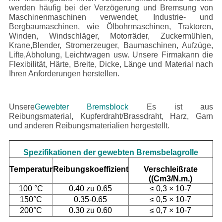
werden häufig bei der Verzögerung und Bremsung von
Maschinenmaschinen verwendet, Industrie- und
Bergbaumaschinen, wie Ölbohrmaschinen, Traktoren,
Winden, Windschläger, Motorräder, Zuckermühlen,
Krane,Blender, Stromerzeuger, Baumaschinen, Aufzüge,
Lifte,Abholung, Leichtwagen usw.
Unsere Firma
kann die
Flexibilität, Härte, Breite, Dicke, Länge und Material nach
Ihren Anforderungen herstellen.
Unsere
Gewebter Bremsblock
Es ist aus
Reibungsmaterial, Kupferdraht/Brassdraht, Harz, Garn
und anderen Reibungsmaterialien hergestellt.
Spezifikationen der gewebten Bremsbelagrolle
Temperatur
Reibungskoeffizient
Verschleißrate
((Cm3/N.m.)
100 °C
0.40 zu 0.65
≤ 0,3 × 10-7
150°C
0.35-0.65
≤ 0,5 × 10-7
200°C
0.30 zu 0.60
≤ 0,7 × 10-7