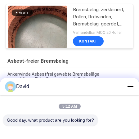
gewebten Stoffen
Bremsbelag, zerkleinert,
Rollen, Rotwinden,
Bremsbelag, geerdet,
gewebte Bremsbelag
Verhandelbar MOQ:20 Rollen
KONTAKT
Asbest-freier Bremsbelag
Ankerwinde Asbestfrei gewebte Bremsbeläge
umweltfreundliche Bremsbeläge in Rollen
David
Windlass Zuckermühle Asbestfreie Bremsbeläge für
Baumaschinen
5:12 AM
Flexibles Material für industrielle Reibung Asbest freie
Bremsschicht Rollen geformt
Good day, what product are you looking for?
Beliebte Kategorien
Alle