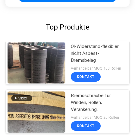
Top Produkte
Öl-Widerstand-flexibler
nicht Asbest-
Bremsbelag
Verhandelbar MOQ:100 Rollen
KONTAKT
Bremsschraube für
Winden, Rollen,
Verankerung,
Bremsschraube für
Verhandelbar MOQ:20 Rollen
Winden, Bremsschraube
KONTAKT
aus nicht aus Asbest