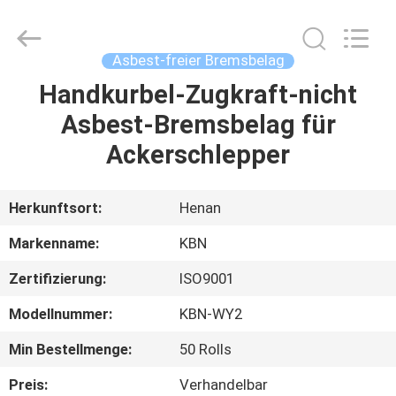
Kebona
Industry
Co.,
Ltd.
All
Asbest-freier Bremsbelag
Rights
Reserved.
Handkurbel-Zugkraft-nicht
HAUS
Asbest-Bremsbelag für
PRODUKTE
Ackerschlepper
ÜBER
Herkunftsort:
Henan
UNS
Markenname:
KBN
Zertifizierung:
ISO9001
FABRIK-
Modellnummer:
KBN-WY2
AUSFLUG
Min Bestellmenge:
50 Rolls
QUALITÄTSKONTROLLE
Preis:
Verhandelbar