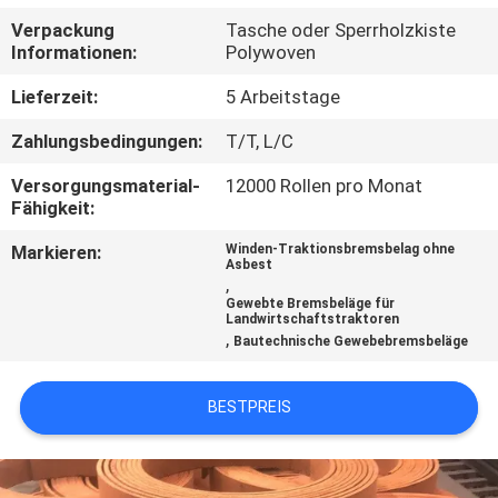
Verpackung
Tasche oder Sperrholzkiste
TRETEN
Informationen:
Polywoven
SIE
Lieferzeit:
5 Arbeitstage
MIT
Zahlungsbedingungen:
T/T, L/C
UNS
Versorgungsmaterial-
12000 Rollen pro Monat
IN
Fähigkeit:
VERBINDUNG
Markieren:
Winden-Traktionsbremsbelag ohne
Asbest
,
FORDERN
Gewebte Bremsbeläge für
Landwirtschaftstraktoren
,
SIE EIN
Bautechnische Gewebebremsbeläge
ZITAT
BESTPREIS
SITEMAP