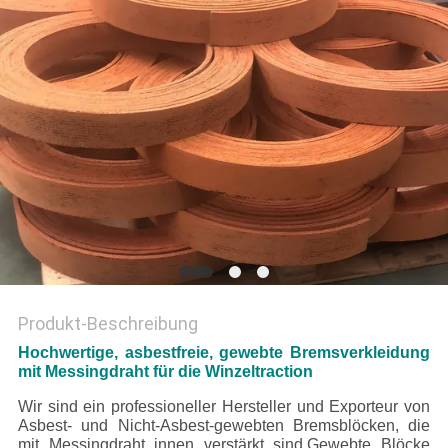
PRIVACY
POLICY
Produkt-Beschreibung
Hochwertige, asbestfreie, gewebte Bremsverkleidung
mit Messingdraht für die Winzeltraction
Wir sind ein professioneller Hersteller und Exporteur von
Asbest- und Nicht-Asbest-gewebten Bremsblöcken, die
mit Messingdraht innen verstärkt sind.Gewebte Blöcke