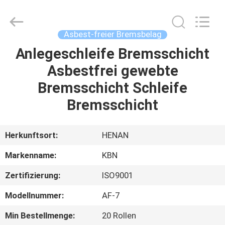
Kebona
Industry
Co.,
Ltd.
All
Asbest-freier Bremsbelag
Rights
Reserved.
Anlegeschleife Bremsschicht
HAUS
Asbestfrei gewebte
PRODUKTE
Bremsschicht Schleife
Bremsschicht
ÜBER
UNS
Herkunftsort:
HENAN
Markenname:
KBN
FABRIK-
Zertifizierung:
ISO9001
AUSFLUG
Modellnummer:
AF-7
QUALITÄTSKONTROLLE
Min Bestellmenge:
20 Rollen