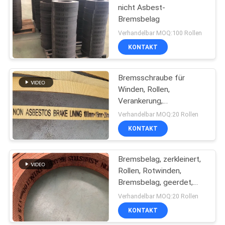
nicht Asbest-
Bremsbelag
Verhandelbar MOQ:100 Rollen
KONTAKT
Bremsschraube für
Winden, Rollen,
Verankerung,
Bremsschraube für
Verhandelbar MOQ:20 Rollen
Winden, Bremsschraube
KONTAKT
aus nicht aus Asbest
gewebten Stoffen
Bremsbelag, zerkleinert,
Rollen, Rotwinden,
Bremsbelag, geerdet,
gewebte Bremsbelag
Verhandelbar MOQ:20 Rollen
KONTAKT