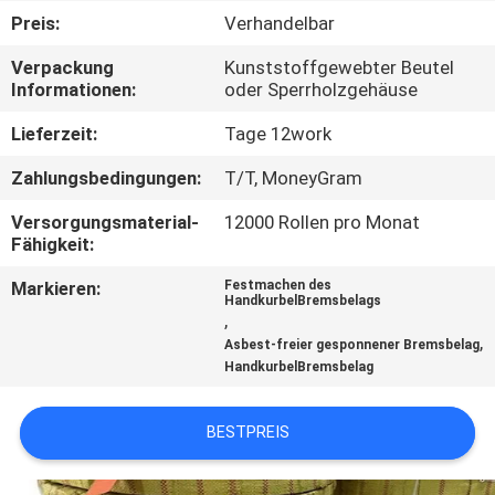
Preis:
Verhandelbar
TRETEN
Verpackung
Kunststoffgewebter Beutel
SIE
Informationen:
oder Sperrholzgehäuse
MIT
Lieferzeit:
Tage 12work
UNS
Zahlungsbedingungen:
T/T, MoneyGram
IN
Versorgungsmaterial-
12000 Rollen pro Monat
VERBINDUNG
Fähigkeit:
Markieren:
Festmachen des
FORDERN
HandkurbelBremsbelags
,
SIE EIN
,
Asbest-freier gesponnener Bremsbelag
HandkurbelBremsbelag
ZITAT
BESTPREIS
SITEMAP