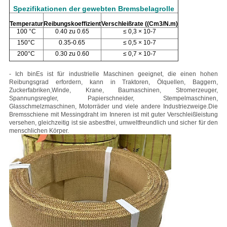
Spezifikationen der gewebten Bremsbelagrolle
Temperatur
Reibungskoeffizient
Verschleißrate ((Cm
3/N.m)
100 °C
0.40 zu 0.65
≤ 0,3 × 10-7
150°C
0.35-0.65
≤ 0,5 × 10-7
200°C
0.30 zu 0.60
≤ 0,7 × 10-7
- Ich bin
Es ist für industrielle Maschinen geeignet, die einen hohen
Reibungsgrad erfordern, kann in Traktoren, Ölquellen, Baggern,
Zuckerfabriken,Winde, Krane, Baumaschinen, Stromerzeuger,
Spannungsregler, Papierschneider, Stempelmaschinen,
Glasschmelzmaschinen, Motorräder und viele andere Industriezweige.
Die
Bremsschiene mit Messingdraht im Inneren ist mit guter Verschleißleistung
versehen, gleichzeitig ist sie asbestfrei, umweltfreundlich und sicher für den
menschlichen Körper.