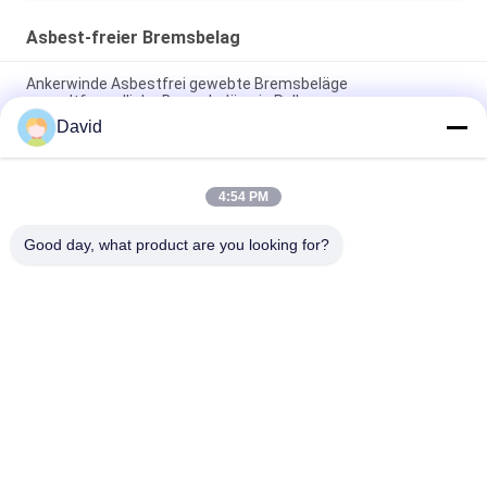
Asbest-freier Bremsbelag
Ankerwinde Asbestfrei gewebte Bremsbeläge
umweltfreundliche Bremsbeläge in Rollen
David
Windlass Zuckermühle Asbestfreie Bremsbeläge für
Baumaschinen
4:54 PM
Flexibles Material für industrielle Reibung Asbest freie
Bremsschicht Rollen geformt
Good day, what product are you looking for?
Beliebte Kategorien
Alle
Bremsbelag-Rolle
Bremsrollenfutter
Gesponnene 
Bremsblock-Material
Bremsbelag-Rolle
Gesponnenes 
Industrieller 