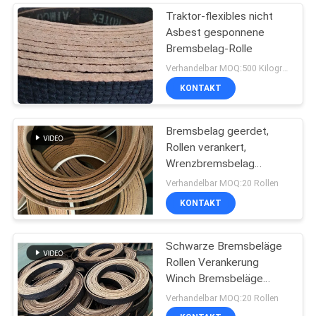
Traktor-flexibles nicht
Asbest gesponnene
Bremsbelag-Rolle
Verhandelbar MOQ:500 Kilogramm
KONTAKT
Bremsbelag geerdet,
Rollen verankert,
Wrenzbremsbelag
geschliffen,
Verhandelbar MOQ:20 Rollen
Gewebebremsbelag
KONTAKT
Schwarze Bremsbeläge
Rollen Verankerung
Winch Bremsbeläge
Schwarze Farbe
Verhandelbar MOQ:20 Rollen
Gewebte Bremsbeläge