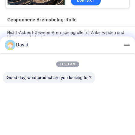
KONTAKT
Gesponnene Bremsbelag-Rolle
Nicht-Asbest-Gewebe-Bremsbelagrolle für Ankerwinden und
Winden von Industriemaschinen
David
Asbestfrei gewebte Bremsschienenrolle für Zuckermühle
Traktor Kranichheber Aufzug
11:13 AM
Flexible Windenwindschleife Gewebte Bremsbelagrolle für
Capstan Lift Ölbohrmaschine
Good day, what product are you looking for?
Beliebte Kategorien
Alle
Bremsbelag-Rolle
Bremsrollenfutter
Gesponnene 
Bremsblock-Material
Bremsbelag-Rolle