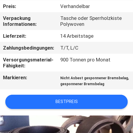
Preis:
Verhandelbar
TRETEN
Verpackung
Tasche oder Sperrholzkiste
SIE
Informationen:
Polywoven
MIT
Lieferzeit:
14 Arbeitstage
UNS
Zahlungsbedingungen:
T/T, L/C
IN
Versorgungsmaterial-
900 Tonnen pro Monat
VERBINDUNG
Fähigkeit:
Markieren:
,
Nicht Asbest gesponnener Bremsbelag
FORDERN
gesponnener Bremsbelag
SIE EIN
ZITAT
BESTPREIS
SITEMAP