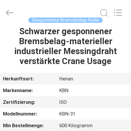
Kebona
Industry
Co.,
Ltd.
All
Gesponnene Bremsbelag-Rolle
Rights
Reserved.
Schwarzer gesponnener
HAUS
Bremsbelag-materieller
PRODUKTE
industrieller Messingdraht
verstärkte Crane Usage
ÜBER
UNS
Herkunftsort:
Henan
Markenname:
KBN
FABRIK-
Zertifizierung:
ISO
AUSFLUG
Modellnummer:
KBN-31
QUALITÄTSKONTROLLE
Min Bestellmenge:
600 Kilogramm