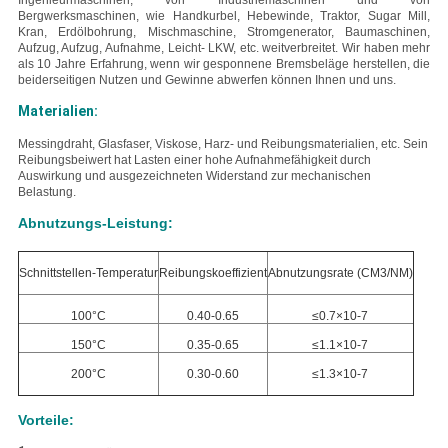
Ingenieurmaschinen, von Industriemaschinen und von
Bergwerksmaschinen, wie Handkurbel, Hebewinde, Traktor, Sugar Mill,
Kran, Erdölbohrung, Mischmaschine, Stromgenerator, Baumaschinen,
Aufzug, Aufzug, Aufnahme, Leicht- LKW, etc. weitverbreitet. Wir haben mehr
als 10 Jahre Erfahrung, wenn wir gesponnene Bremsbeläge herstellen, die
beiderseitigen Nutzen und Gewinne abwerfen können Ihnen und uns.
Materialien:
Messing
draht, Glasfaser, Viskose, Harz- und Reibungsmaterialien, etc. Sein
Reibungsbeiwert hat Lasten einer hohe Aufnahmefähigkeit durch
Auswirkung und ausgezeichneten Widerstand zur mechanischen
Belastung.
Abnutzungs-Leistung:
Schnittstellen-Temperatur
Reibungskoeffizient
Abnutzungsrate (CM3/NM)
100°C
0.40-0.65
≤0.7×10-7
150°C
0.35-0.65
≤1.1×10-7
200°C
0.30-0.60
≤1.3×10-7
Vorteile: