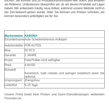
suchen.
Sie können uns zu Produktionsinformation wie Soem, Bild emailen
als Referenz. Unterdessen überprüfen wir, ob wir dieses Produkte auf Lager
haben. Wir entwickeln häufig neue Artikel, während unsere Website nicht in
der Zeit bekannt geben würde. Oder Sie können uns Proben schicken, wir
können besonders anfertigten sie für Sie.
Markenname
KEBONA
Einzelteilname
Auto-Scheibenbremse-Auflagen
Autohersteller
FÜR AUTOS
Moq
50 PCS
Garantie
2 JAHRE
Probe
Freie Proben sind verfügbar
Preis
4-8USD
Rohstoff
Keramisch, halb--metalic und weniger metallisch seien Sie
optional.
Ursprungsort
Zhengzhou
Lieferfrist
5-25 Tage
Unsere Firma bietet freie Proben und Soem-Dienstleistungen weltweiten
Freunden an.