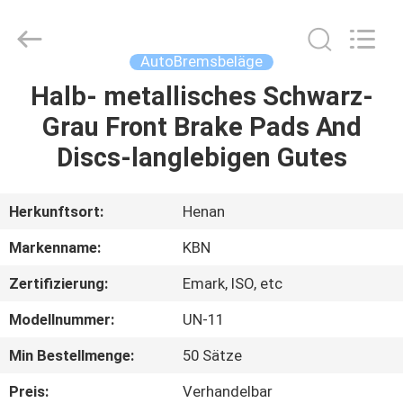
Kebona
Industry
Co.,
Ltd.
All
AutoBremsbeläge
Rights
Reserved.
Halb- metallisches Schwarz-
HAUS
Grau Front Brake Pads And
PRODUKTE
Discs-langlebigen Gutes
ÜBER
Herkunftsort:
Henan
UNS
Markenname:
KBN
Zertifizierung:
Emark, ISO, etc
FABRIK-
Modellnummer:
UN-11
AUSFLUG
Min Bestellmenge:
50 Sätze
QUALITÄTSKONTROLLE
Preis:
Verhandelbar