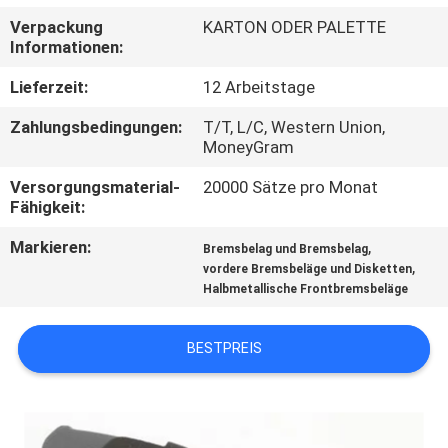
Verpackung
KARTON ODER PALETTE
TRETEN
Informationen:
SIE
Lieferzeit:
12 Arbeitstage
MIT
Zahlungsbedingungen:
T/T, L/C, Western Union,
UNS
MoneyGram
IN
Versorgungsmaterial-
20000 Sätze pro Monat
Fähigkeit:
VERBINDUNG
Markieren:
,
Bremsbelag und Bremsbelag
,
vordere Bremsbeläge und Disketten
FORDERN
Halbmetallische Frontbremsbeläge
SIE EIN
ZITAT
BESTPREIS
SITEMAP