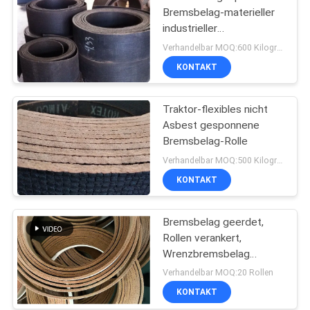
Bremsbelag-materieller
industrieller
Messingdraht verstärkte
Verhandelbar MOQ:600 Kilogramm
Crane Usage
KONTAKT
Traktor-flexibles nicht
Asbest gesponnene
Bremsbelag-Rolle
Verhandelbar MOQ:500 Kilogramm
KONTAKT
Bremsbelag geerdet,
Rollen verankert,
Wrenzbremsbelag
geschliffen,
Verhandelbar MOQ:20 Rollen
Gewebebremsbelag
KONTAKT