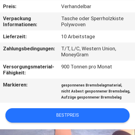
Preis:
Verhandelbar
TRETEN
Verpackung
Tasche oder Sperrholzkiste
SIE
Informationen:
Polywoven
MIT
Lieferzeit:
10 Arbeitstage
UNS
Zahlungsbedingungen:
T/T, L/C, Western Union,
IN
MoneyGram
VERBINDUNG
Versorgungsmaterial-
900 Tonnen pro Monat
Fähigkeit:
FORDERN
Markieren:
,
gesponnenes Bremsbelagmaterial
,
nicht Asbest gesponnener Bremsbelag
SIE EIN
Aufzüge gesponnener Bremsbelag
ZITAT
BESTPREIS
SITEMAP