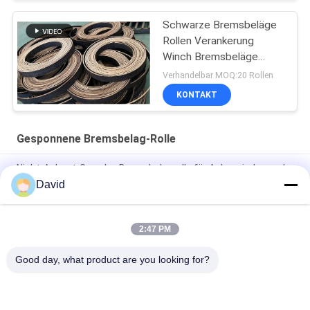
Schwarze Bremsbeläge
Rollen Verankerung
Winch Bremsbeläge
Schwarze Farbe
Verhandelbar MOQ:20 Rollen
Gewebte Bremsbeläge
KONTAKT
Gesponnene Bremsbelag-Rolle
Nicht-Asbest-Gewebe-Bremsbelagrolle für Ankerwinden und
Winden von Industriemaschinen
David
Flexible Windenwindschleife Gewebte Bremsbelagrolle für
Capstan Lift Ölbohrmaschine
2:47 PM
Bremsbelag aus nicht asbesthaltigen Gewebenen Rollen
Good day, what product are you looking for?
Beliebte Kategorien
Alle