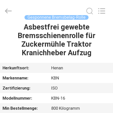
Kebona
Industry
Co.,
Ltd.
All
Gesponnene Bremsbelag-Rolle
Rights
Reserved.
Asbestfrei gewebte
HAUS
Bremsschienenrolle für
PRODUKTE
Zuckermühle Traktor
Kranichheber Aufzug
ÜBER
UNS
Herkunftsort:
Henan
Markenname:
KBN
FABRIK-
Zertifizierung:
ISO
AUSFLUG
Modellnummer:
KBN-16
QUALITÄTSKONTROLLE
Min Bestellmenge:
800 Kilogramm