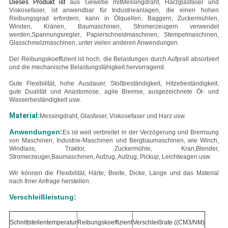
Dieses Produkt ist
aus Gewebe mit
Messingdraht, Harzglasfaser und
Viskosefaser
, ist anwendbar für Industrieanlagen, die einen hohen
Reibungsgrad erfordern, kann in Ölquellen, Baggern, Zuckermühlen,
Winden, Kränen, Baumaschinen, Stromerzeugern verwendet
werden,Spannungsregler, Papierschneidmaschinen, Stempelmaschinen,
Glasschmelzmaschinen, unter vielen anderen Anwendungen.
Der Reibungskoeffizient ist hoch, die Belastungen durch Aufprall absorbiert
und die mechanische Belastungsfähigkeit hervorragend.
Gute Flexibilität, hohe Ausdauer, Stoßbeständigkeit, Hitzebeständigkeit,
gute Dualität und Anastomose, agile Bremse, ausgezeichnete Öl- und
Wasserbeständigkeit usw.
Material:
Messingdraht, Glasfaser, Viskosefaser und Harz usw.
Anwendungen:
Es ist weit verbreitet in der Verzögerung und Bremsung
von Maschinen, Industrie-Maschinen und Bergbaumaschinen, wie Winch,
Windlass, Traktor, Zuckermühle, Kran,Blender,
Stromerzeuger,Baumaschinen, Aufzug, Aufzug, Pickup, Leichtwagen usw.
Wir können die Flexibilität, Härte, Breite, Dicke, Länge und das Material
nach Ihrer Anfrage herstellen.
Verschleißleistung:
Schnittstellentemperatur
Reibungskoeffizient
Verschleißrate ((CM3/NM)