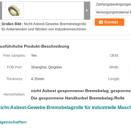
Zahlungsbedingunge
Versorgungsmaterial-F
Kontakt
Großes Bild :
Nicht-Asbest-Gewebe-Bremsbelagrolle
für Ankerwinden und Winden von Industriemaschinen
usführliche Produkt-Beschreibung
Free samples:
Yes
OEM:
FOB Port:
Shanghai, Qingdao
Width:
Thickness:
4-35mm
Length:
nicht Asbest gesponnener Bremsbelag
gesponne
,
Hervorheben:
Die gesponnene Handkurbel Bremsbelag-Rolle
icht-Asbest-Gewebe-Bremsbelagrolle für industrielle Mas
igenschaften: