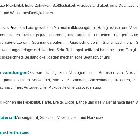
ute Flexibilität, hohe Zähigkeit, Stoßfestigkeit, Hitzebeständigkeit, gute Dualitä
l- und Wasserbeständigkeit usw.
ieses Produkt ist
aus gewebtem Material mit
Messingdraht, Harzglasfaser und Visk
inen hohen Reibungsgrad erfordern, und kann in Ölquellen, Baggern, Zu
tromgeneratoren, Spannungsreglern, Papierschneidern, Stanzmaschinen,
nwendungen eingesetzt werden.
Sein Reibungskoeffizient hat eine hohe Fähigk
usgezeichnete Beständigkeit gegen mechanische Beanspruchung.
nwendungen:
Es wird häufig zum Verzögern und Bremsen von Maschine
ergbaumaschinen verwendet, wie z. B. Winden, Ankerwinden, Traktoren, Zuc
aumaschinen, Aufzüge, Lifte, Pickups, leichte Lastwagen usw.
ir können die Flexibilität, Härte, Breite, Dicke, Länge und das Material nach Ihren
aterial:
Messingdraht, Glasfaser, Viskosefaser und Harz usw.
erschleißleistung: