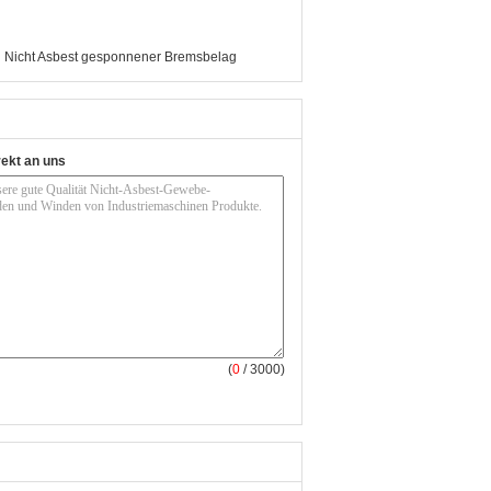
,
Nicht Asbest gesponnener Bremsbelag
rekt an uns
(
0
/ 3000)