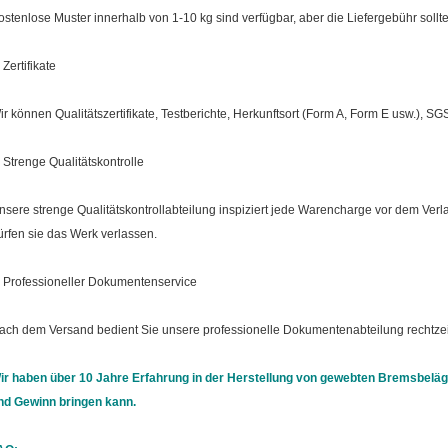
ostenlose Muster innerhalb von 1-10 kg sind verfügbar, aber die Liefergebühr sollte
 Zertifikate
ir können Qualitätszertifikate, Testberichte, Herkunftsort (Form A, Form E usw.), SGS
. Strenge Qualitätskontrolle
nsere strenge Qualitätskontrollabteilung inspiziert jede Warencharge vor dem Verla
ürfen sie das Werk verlassen.
. Professioneller Dokumentenservice
ach dem Versand bedient Sie unsere professionelle Dokumentenabteilung rechtzei
ir haben über 10 Jahre Erfahrung in der Herstellung von gewebten Bremsbeläg
nd Gewinn bringen kann.