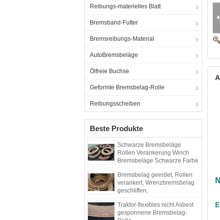
Reibungs-materielles Blatt
Bremsband-Futter
Bremsreibungs-Material
AutoBremsbeläge
Ölfreie Buchse
A
Geformte Bremsbelag-Rolle
Reibungsscheiben
Beste Produkte
Schwarze Bremsbeläge
Rollen Verankerung Winch
Bremsbeläge Schwarze Farbe
Gewebte Bremsbeläge
Bremsbelag geerdet, Rollen
N
verankert, Wrenzbremsbelag
geschliffen,
Gewebebremsbelag
E
Traktor-flexibles nicht Asbest
gesponnene Bremsbelag-