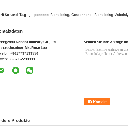
,
röße und Tag:
gesponnener Bremsbelag
Gesponnenes Bremsbelag-Material
ontaktdaten
hengzhou Kebona Industry Co., Ltd
Senden Sie Ihre Anfrage di
nsprechpartner:
Ms. Rose Lee
elefon:
+8617737133550
axen:
86-371-2298999
ndere Produkte