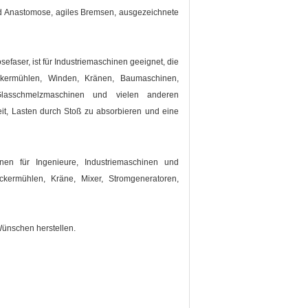
t und Anastomose, agiles Bremsen, ausgezeichnete
osefaser
, ist für Industriemaschinen geeignet, die
ckermühlen, Winden, Kränen, Baumaschinen,
 Glasschmelzmaschinen und vielen anderen
eit, Lasten durch Stoß zu absorbieren und eine
n für Ingenieure, Industriemaschinen und
kermühlen, Kräne, Mixer, Stromgeneratoren,
 Wünschen herstellen.