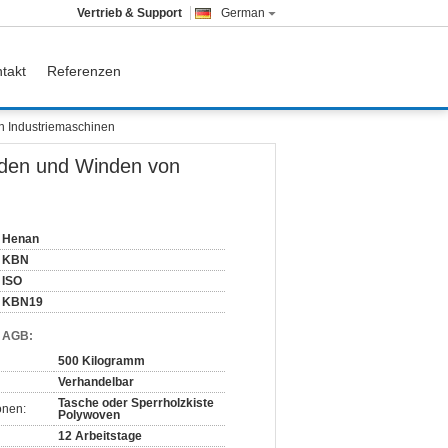
Vertrieb & Support
German
takt
Referenzen
n Industriemaschinen
nden und Winden von
Henan
KBN
ISO
KBN19
d AGB:
500 Kilogramm
Verhandelbar
Tasche oder Sperrholzkiste
onen:
Polywoven
12 Arbeitstage