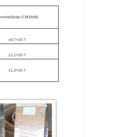
rschleißrate (CM3/NM)
≤0,7×10-7
≤1,1×10-7
≤1,3×10-7