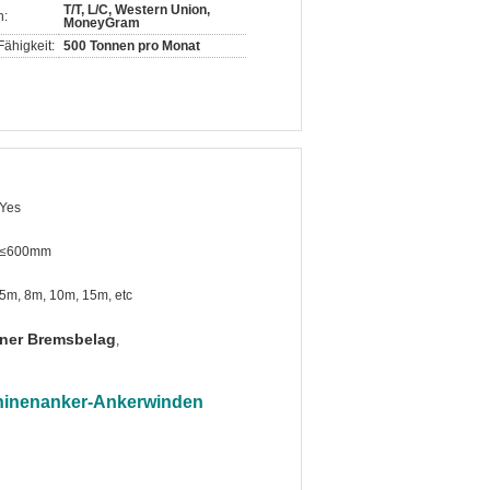
T/T, L/C, Western Union,
n:
MoneyGram
ähigkeit:
500 Tonnen pro Monat
Yes
≤600mm
5m, 8m, 10m, 15m, etc
ner Bremsbelag
,
chinenanker-Ankerwinden