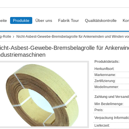
eite
Produkte
Über uns
Fabrik Tour
Qualitätskontrolle
Kon
g-Rolle
Nicht-Asbest-Gewebe-Bremsbelagrolle für Ankerwinden und Winden vo
icht-Asbest-Gewebe-Bremsbelagrolle für Ankerwi
ndustriemaschinen
Produktdetails:
Herkunftsort:
Markenname:
Zertifizierung:
Modellnummer:
Zahlung und Versan
Min Bestellmenge:
Preis:
Verpackung Informati
Lieferzeit: