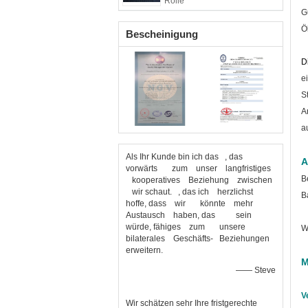
Rolle
G
Ö
Bescheinigung
D
e
S
A
a
Als Ihr Kunde bin ich das , das
A
vorwärts zum unser langfristiges
B
kooperatives Beziehung zwischen
wir schaut. , das ich herzlichst
B
hoffe, dass wir könnte mehr
Austausch haben, das sein
würde, fähiges zum unsere
W
bilaterales Geschäfts- Beziehungen
erweitern.
M
—— Steve
V
Wir schätzen sehr Ihre fristgerechte