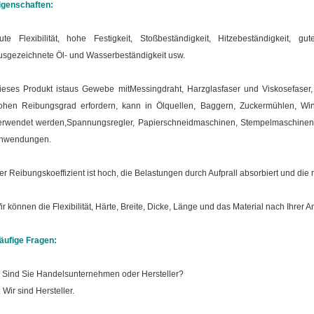
igenschaften:
ute Flexibilität, hohe Festigkeit, Stoßbeständigkeit, Hitzebeständigkeit, 
usgezeichnete Öl- und Wasserbeständigkeit usw.
ieses Produkt ist
aus Gewebe mit
Messingdraht, Harzglasfaser und Viskosefaser
ohen Reibungsgrad erfordern, kann in Ölquellen, Baggern, Zuckermühlen, W
erwendet werden,Spannungsregler, Papierschneidmaschinen, Stempelmaschinen,
nwendungen.
er Reibungskoeffizient ist hoch, die Belastungen durch Aufprall absorbiert und di
ir können die Flexibilität, Härte, Breite, Dicke, Länge und das Material nach Ihrer A
äufige Fragen:
: Sind Sie Handelsunternehmen oder Hersteller?
: Wir sind Hersteller.