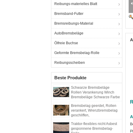
Reibungs-materielles Blatt
Bremsband-Futter
Bremsreibungs-Material
AutoBremsbeläge
A
Ölfreie Buchse
Geformte Bremsbelag-Rolle
Reibungsscheiben
Beste Produkte
Schwarze Bremsbeläge
Rollen Verankerung Winch
Bremsbeläge Schwarze Farbe
R
Gewebte Bremsbeläge
Bremsbelag geerdet, Rollen
verankert, Wrenzbremsbelag
geschliffen,
A
Gewebebremsbelag
Traktor-flexibles nicht Asbest
B
gesponnene Bremsbelag-
P