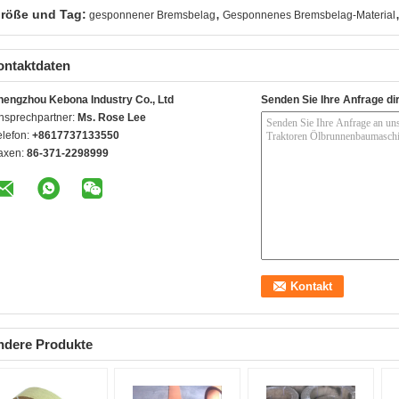
,
röße und Tag:
gesponnener Bremsbelag
Gesponnenes Bremsbelag-Material
ontaktdaten
hengzhou Kebona Industry Co., Ltd
Senden Sie Ihre Anfrage di
nsprechpartner:
Ms. Rose Lee
elefon:
+8617737133550
axen:
86-371-2298999
ndere Produkte