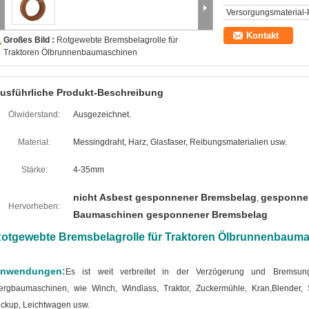
Versorgungsmaterial-F
Kontakt
Großes Bild :
Rotgewebte Bremsbelagrolle für
Traktoren Ölbrunnenbaumaschinen
usführliche Produkt-Beschreibung
Ölwiderstand:
Ausgezeichnet.
Material:
Messingdraht, Harz, Glasfaser, Reibungsmaterialien usw.
Stärke:
4-35mm
nicht Asbest gesponnener Bremsbelag
gesponne
,
Hervorheben:
Baumaschinen gesponnener Bremsbelag
otgewebte Bremsbelagrolle für Traktoren Ölbrunnenbaum
nwendungen:
Es ist weit verbreitet in der Verzögerung und Bremsun
ergbaumaschinen, wie Winch, Windlass, Traktor, Zuckermühle, Kran,Blender, 
ickup, Leichtwagen usw.