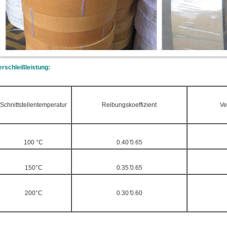
erschleißleistung:
Schnittstellentemperatur
Reibungskoeffizient
Ve
100 °C
0.40 ̊0.65
150°C
0.35 ̊0.65
200°C
0.30 ̊0.60