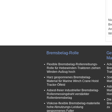
Ni
Br
An
Wi
In
Fr
O
FO
Bremsbelag-Rolle
Ge
Qi
Mat
Wi
Flexible Bremsbelag-Rollenreibungs-
Ack
Rolle für Hebewinden-Traktoren ziehen
Bre
Winden-Aufzug hoch
Tra
Harz gesponnenes Bremsbelag-
Soe
Material für Marine Winch Crane Hoist
Mat
Tractor-Ölfeld
Asb
Asbest-freier industrieller Bremsbelag-
Mat
Rollenmessingdraht verstärkter
Hoi
Rollenbremsbelag
Die
Viskose-flexible Bremsbelag-materielle
Bre
hohe Abnutzungs-Leistung
zu
gesponnenes Futter