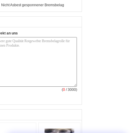
,
Nicht Asbest gesponnener Bremsbelag
rekt an uns
(
0
/ 3000)