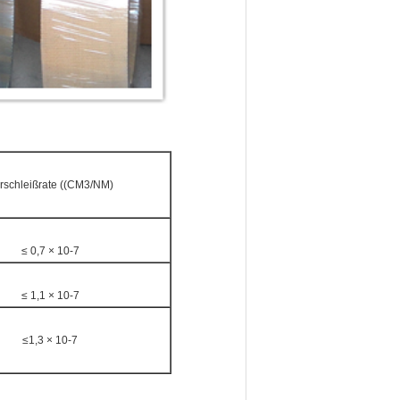
rschleißrate ((CM3/NM)
≤ 0,7 × 10-7
≤ 1,1 × 10-7
≤1,3 × 10-7