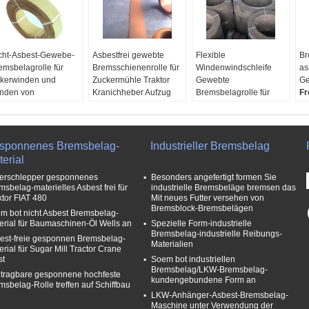
cht-Asbest-Gewebe-
Asbestfrei gewebte
Flexible
Br
emsbelagrolle für
Bremsschienenrolle für
Windenwindschleife
as
kerwinden und
Zuckermühle Traktor
Gewebte
Ge
nden von
Kranichheber Aufzug
Bremsbelagrolle für
Fr
dustriemaschinen
Width:
≤600mm
Capstan Lift
O
ee samples:
Yes
Thickness:
4-35mm
Ölbohrmaschine
Br
EM:
Yes
Applications:
Farm
Material:
Messingdraht,
Th
B Port:
Shanghai,
Tractor, Winch,
Harz, Glasfaser,
sponnenes Bremsbelag-
Industrieller Bremsbelag
ngdao
Windlass, Sugar Mill,
Reibungsmaterialien
erial
dth:
≤600mm
Lift, Crane,Blender,
usw.
erschlepper gesponnenes
Besonders angefertigt formen Sie
Power Generator,
Breite:
≤ 600 mm
msbelag-materielles Asbest frei für
industrielle Bremsbeläge bremsen das
Construction
Stärke:
4-35mm
ktor FIAT 480
Mit neues Futter versehen von
Machinery, Etc
Länge:
5m, 8m, 10m,
Bremsblock-Bremsbelägen
m bot nicht Asbest Bremsbelag-
Material:
Brass Wire,
15m usw
erial für Baumaschinen-Öl Wells an
Spezielle Form-industrielle
Viscose Fiber, Glass
Bremsbelag-industrielle Reibungs-
est-freie gesponnen Bremsbelag-
Fiber, Resin, Etc
Materialien
erial für Sugar Mill Tractor Crane
st
Soem bot industriellen
Bremsbelag/LKW-Bremsbelag-
 tragbare gesponnene hochfeste
kundengebundene Form an
msbelag-Rolle treffen auf Schiffbau
LKW-Anhänger-Asbest-Bremsbelag-
Maschine unter Verwendung der