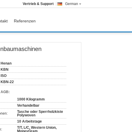
Vertrieb & Support
German
takt
Referenzen
nenbaumaschinen
Henan
KBN
ISO
KBN-22
d AGB:
1000 Kilogramm
Verhandelbar
Tasche oder Sperrholzkiste
onen:
Polywoven
10 Arbeitstage
T/T, L/C, Western Union,
n:
MoneyGram