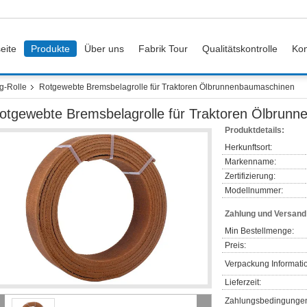
eite
Produkte
Über uns
Fabrik Tour
Qualitätskontrolle
Kon
g-Rolle
Rotgewebte Bremsbelagrolle für Traktoren Ölbrunnenbaumaschinen
otgewebte Bremsbelagrolle für Traktoren Ölbrun
Produktdetails:
Herkunftsort:
Markenname:
Zertifizierung:
Modellnummer:
Zahlung und Versan
Min Bestellmenge:
Preis:
Verpackung Informati
Lieferzeit:
Zahlungsbedingunge